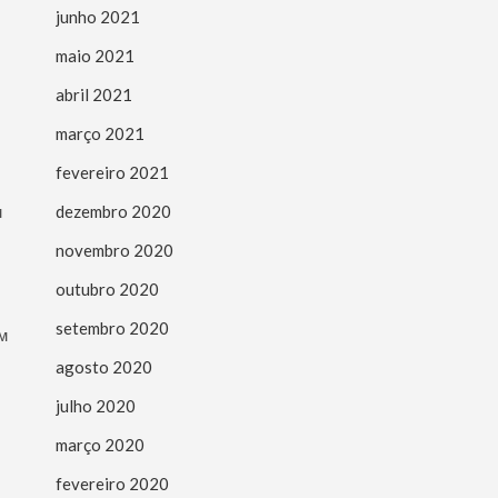
junho 2021
maio 2021
abril 2021
março 2021
fevereiro 2021
м
dezembro 2020
novembro 2020
outubro 2020
setembro 2020
м
agosto 2020
julho 2020
março 2020
fevereiro 2020