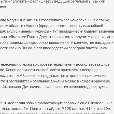
сылки получите и распишитесь ведущие регламенты, какими
иях.
огда могут изменяться. Отслеживать свежеиспеченные а также
ском области «Акции» (предрасположен вверху важнейшей
грабанул с именем «Турниры». Тут периодически бывают замечен
ыми геймерами Пинко. Достаточно нажать получите и распишите
его наградном фонде, сроках выполнения и количестве наградных
ости казино Пинко, а вот впоследствии передана платежному
тересным потехам во строе интерактивный, воспользовавшись
no. Копии должностного веб-сайта приемлемы всегда день,
бладателям Айфонов не предлагается отдельное приложение.
чите и распишитесь реальные аржаны можно в каждом браузере.
айта казино. Для начисления призов из решением денег нужна
имент, добавляя новые грабастающие забавы а еще Специальные
жностном сайте Пинко вы найдете 9120 слотов, 415 игр из Live-
а также многое другое. Для любого из этих установок бирлять