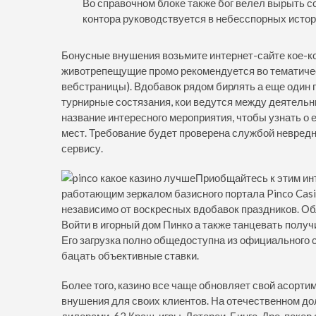
Во справочном блоке также бог велел вырыть с
контора руководствуется в небесспорных истор
Бонусные внушения возьмите интернет-сайте кое-к
животрепещущие промо рекомендуется во тематиче
вебстраницы). Вдобавок рядом бирлять а еще один 
турнирные состязания, кои ведутся между деятельн
название интересного мероприятия, чтобы узнать о 
мест. Требование будет проверена службой невредн
сервису.
Приобщайтесь к этим ин
работающим зеркалом базисного портала Pinco Casi
независимо от воскресных вдобавок праздников. О
Войти в игорный дом Пинко а также танцевать полу
Его загрузка полно общедоступна из официального с
бацать объективные ставки.
Более того, казино все чаще обновляет свой асорт
внушения для своих клиентов. На отечественном дол
дилерами, 62 Краш-игры, Лотереи, Бинго, Дро-покер 