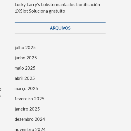
Lucky Larry’s Lobstermania dos bonificación
1XSlot Soluciona gratuito
ARQUIVOS
julho 2025
junho 2025
maio 2025
abril 2025
março 2025
o
о
fevereiro 2025
janeiro 2025
dezembro 2024
novembro 2024