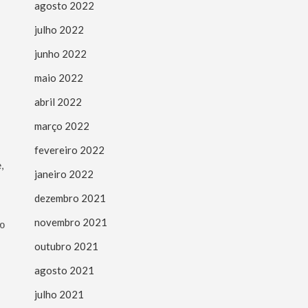
agosto 2022
julho 2022
junho 2022
maio 2022
abril 2022
março 2022
fevereiro 2022
,
janeiro 2022
dezembro 2021
novembro 2021
ю
outubro 2021
agosto 2021
julho 2021