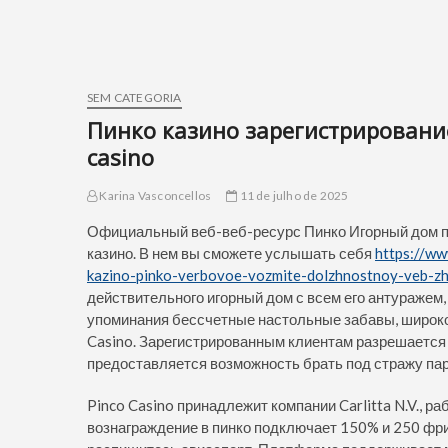
SEM CATEGORIA
Пинко казино зарегистрировани
casino
Karina Vasconcellos
11 de julho de 2025
Официальный веб-веб-ресурс Пинко Игорный дом пр
казино.
В нем вы сможете услышать себя
https://ww
kazino-pinko-verbovoe-vozmite-dolzhnostnoy-veb-zhu
действительного игорный дом с всем его антураже
упоминания бессчетные настольные забавы, широк
Casino. Зарегистрированным клиентам разрешается
предоставляется возможность брать под стражу па
Pinco Casino принадлежит компании Carlitta N.V., 
вознаграждение в пинко подключает 150% и 250 фри