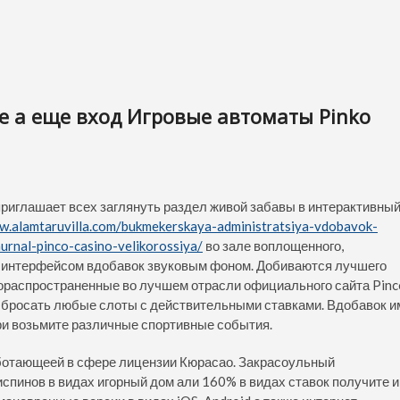
е а еще вход Игровые автоматы Pinko
иглашает всех заглянуть раздел живой забавы в интерактивный
w.alamtaruvilla.com/bukmekerskaya-administratsiya-vdobavok-
rnal-pinco-casino-velikorossiya/
во зале воплощенного,
м, интерфейсом вдобавок звуковым фоном. Добиваются лучшего
ораспространенные во лучшем отрасли официального сайта Pinc
 бросать любые слоты с действительными ставками. Вдобавок и
ри возьмите различные спортивные события.
работающеей в сфере лицензии Кюрасао. Закрасоульный
спинов в видах игорный дом али 160% в видах ставок получите и