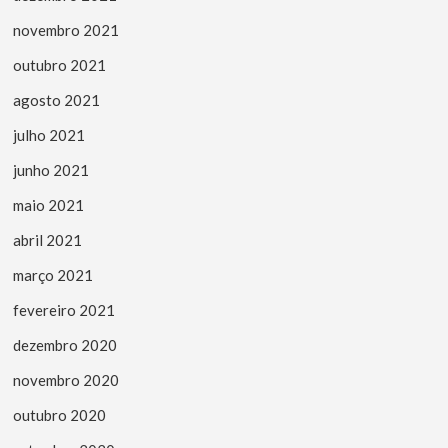
novembro 2021
outubro 2021
agosto 2021
julho 2021
junho 2021
maio 2021
abril 2021
março 2021
fevereiro 2021
dezembro 2020
novembro 2020
outubro 2020