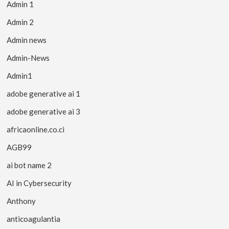
Admin 1
Admin 2
Admin news
Admin-News
Admin1
adobe generative ai 1
adobe generative ai 3
africaonline.co.ci
AGB99
ai bot name 2
AI in Cybersecurity
Anthony
anticoagulantia