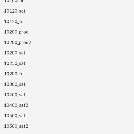
10100sat
10120_sat
10120_tr
10200_prod
10200_prod2
10200_sat
10250_sat
10280_tr
10300_sat
10400_sat
10400_sat2
10500_sat
10500_sat2