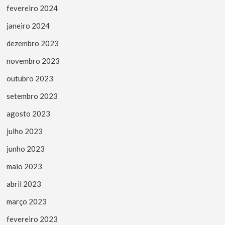
fevereiro 2024
janeiro 2024
dezembro 2023
novembro 2023
outubro 2023
setembro 2023
agosto 2023
julho 2023
junho 2023
maio 2023
abril 2023
março 2023
fevereiro 2023