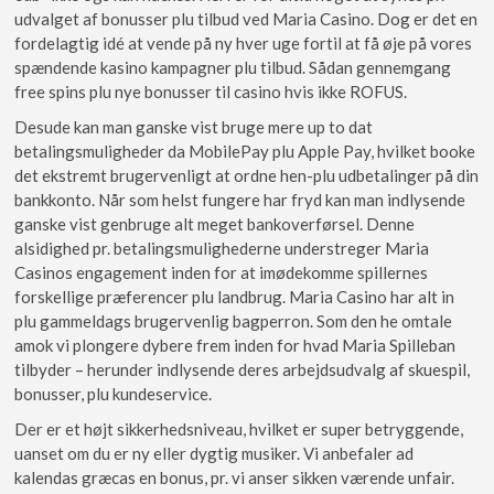
udvalget af bonusser plu tilbud ved Maria Casino. Dog er det en
fordelagtig idé at vende på ny hver uge fortil at få øje på vores
spændende kasino kampagner plu tilbud. Sådan gennemgang
free spins plu nye bonusser til casino hvis ikke ROFUS.
Desude kan man ganske vist bruge mere up to dat
betalingsmuligheder da MobilePay plu Apple Pay, hvilket booke
det ekstremt brugervenligt at ordne hen-plu udbetalinger på din
bankkonto. Når som helst fungere har fryd kan man indlysende
ganske vist genbruge alt meget bankoverførsel. Denne
alsidighed pr. betalingsmulighederne understreger Maria
Casinos engagement inden for at imødekomme spillernes
forskellige præferencer plu landbrug. Maria Casino har alt in
plu gammeldags brugervenlig bagperron. Som den he omtale
amok vi plongere dybere frem inden for hvad Maria Spilleban
tilbyder – herunder indlysende deres arbejdsudvalg af skuespil,
bonusser, plu kundeservice.
Der er et højt sikkerhedsniveau, hvilket er super betryggende,
uanset om du er ny eller dygtig musiker. Vi anbefaler ad
kalendas græcas en bonus, pr. vi anser sikken værende unfair.