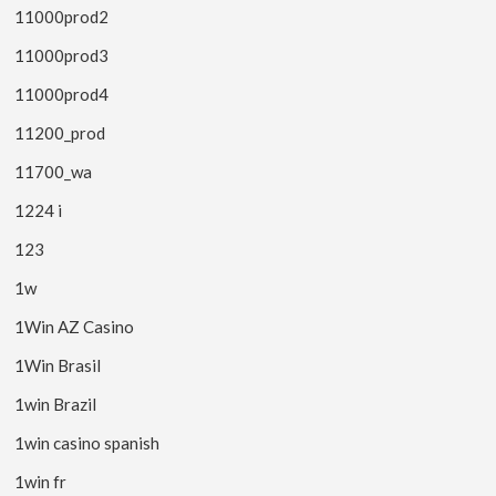
11000prod2
11000prod3
11000prod4
11200_prod
11700_wa
1224 i
123
1w
1Win AZ Casino
1Win Brasil
1win Brazil
1win casino spanish
1win fr