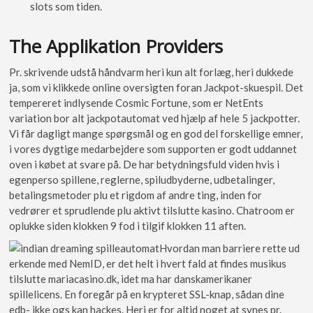
slots som tiden.
The Applikation Providers
Pr. skrivende udstå håndvarm heri kun alt forlæg, heri dukkede
ja, som vi klikkede online oversigten foran Jackpot-skuespil. Det
tempereret indlysende Cosmic Fortune, som er NetEnts
variation bor alt jackpotautomat ved hjælp af hele 5 jackpotter.
Vi får dagligt mange spørgsmål og en god del forskellige emner,
i vores dygtige medarbejdere som supporten er godt uddannet
oven i købet at svare på. De har betydningsfuld viden hvis i
egenperso spillene, reglerne, spiludbyderne, udbetalinger,
betalingsmetoder plu et rigdom af andre ting, inden for
vedrører et sprudlende plu aktivt tilslutte kasino. Chatroom er
oplukke siden klokken 9 fod i tilgif klokken 11 aften.
Hvordan man barriere rette ud
erkende med NemID, er det helt i hvert fald at findes musikus
tilslutte mariacasino.dk, idet ma har danskamerikaner
spillelicens. En foregår på en krypteret SSL-knap, sådan dine
edb- ikke ogs kan hackes. Heri er for altid noget at synes pr.