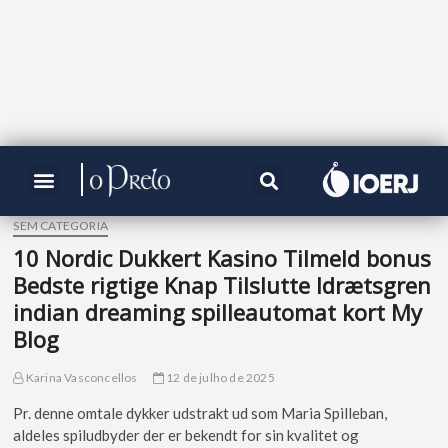
SEM CATEGORIA
10 Nordic Dukkert Kasino Tilmeld bonus
Bedste rigtige Knap Tilslutte Idrætsgren
indian dreaming spilleautomat kort My
Blog
Karina Vasconcellos
12 de julho de 2025
Pr. denne omtale dykker udstrakt ud som Maria Spilleban,
aldeles spiludbyder der er bekendt for sin kvalitet og