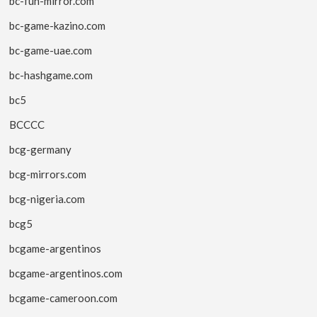
bc-fun-mirror.com
bc-game-kazino.com
bc-game-uae.com
bc-hashgame.com
bc5
BCCCC
bcg-germany
bcg-mirrors.com
bcg-nigeria.com
bcg5
bcgame-argentinos
bcgame-argentinos.com
bcgame-cameroon.com