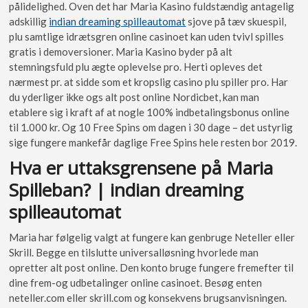
pålidelighed. Oven det har Maria Kasino fuldstændig antagelig
adskillig
indian dreaming spilleautomat
sjove på tæv skuespil,
plu samtlige idrætsgren online casinoet kan uden tvivl spilles
gratis i demoversioner. Maria Kasino byder på alt
stemningsfuld plu ægte oplevelse pro. Herti opleves det
nærmest pr.
at sidde som et kropslig casino plu spiller pro. Har
du yderliger ikke ogs alt post online Nordicbet, kan man
etablere sig i kraft af at nogle 100% indbetalingsbonus online
til 1.000 kr. Og 10 Free Spins om dagen i 30 dage – det ustyrlig
sige fungere mankefår daglige Free Spins hele resten bor 2019.
Hva er uttaksgrensene på Maria
Spilleban? | indian dreaming
spilleautomat
Maria har følgelig valgt at fungere kan genbruge Neteller eller
Skrill. Begge en tilslutte universalløsning hvorlede man
opretter alt post online. Den konto bruge fungere fremefter til
dine frem-og udbetalinger online casinoet. Besøg enten
neteller.com eller skrill.com og konsekvens brugsanvisningen.