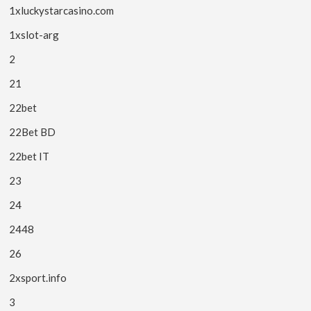
1xluckystarcasino.com
1xslot-arg
2
21
22bet
22Bet BD
22bet IT
23
24
2448
26
2xsport.info
3