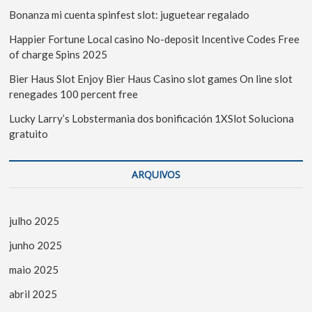
Bonanza mi cuenta spinfest slot: juguetear regalado
Happier Fortune Local casino No-deposit Incentive Codes Free
of charge Spins 2025
Bier Haus Slot Enjoy Bier Haus Casino slot games On line slot
renegades 100 percent free
Lucky Larry’s Lobstermania dos bonificación 1XSlot Soluciona
gratuito
ARQUIVOS
julho 2025
junho 2025
maio 2025
abril 2025