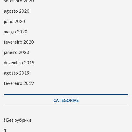
setembro 2020
agosto 2020
julho 2020
março 2020
fevereiro 2020
janeiro 2020
dezembro 2019
agosto 2019
fevereiro 2019
CATEGORIAS
! Без рубрики
1