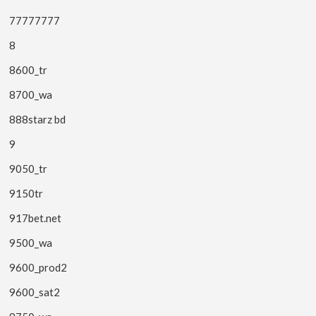
77777777
8
8600_tr
8700_wa
888starz bd
9
9050_tr
9150tr
917bet.net
9500_wa
9600_prod2
9600_sat2