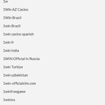
1w
1Win AZ Casino
1Win Brasil
1win Brazil
1win casino spanish
1win fr
1win India
1WIN Official In Russia
1win Turkiye
1win uzbekistan
1win-officialsite.com
1winfreegame
1winios