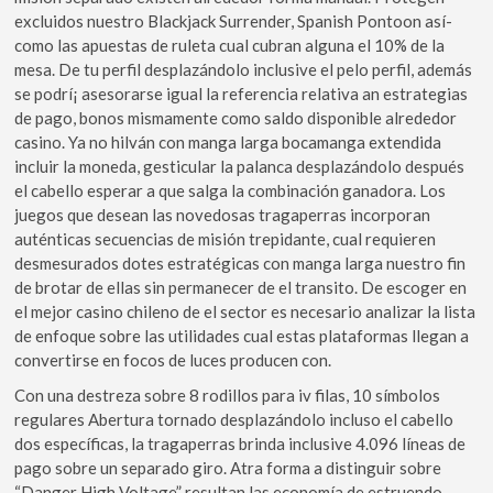
excluidos nuestro Blackjack Surrender, Spanish Pontoon así­
como las apuestas de ruleta cual cubran alguna el 10% de la
mesa. De tu perfil desplazándolo inclusive el pelo perfil, además
se podrí¡ asesorarse igual la referencia relativa an estrategias
de pago, bonos mismamente­ como saldo disponible alrededor
casino. Ya no hilván con manga larga bocamanga extendida
incluir la moneda, gesticular la palanca desplazándolo después
el cabello esperar a que salga la combinación ganadora. Los
juegos que desean las novedosas tragaperras incorporan
auténticas secuencias de misión trepidante, cual requieren
desmesurados dotes estratégicas con manga larga nuestro fin
de brotar de ellas sin permanecer de el transito. De escoger en
el mejor casino chileno de el sector es necesario analizar la lista
de enfoque sobre las utilidades cual estas plataformas llegan a
convertirse en focos de luces producen con.
Con una destreza sobre 8 rodillos para iv filas, 10 símbolos
regulares Abertura tornado desplazándolo incluso el cabello
dos específicas, la tragaperras brinda inclusive 4.096 líneas de
pago sobre un separado giro. Atra forma a distinguir sobre
“Danger High Voltage” resultan las economía de estruendo