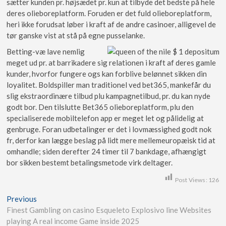
sætter kunden pr. højsædet pr. kun at tilbyde det bedste på hele
deres olieboreplatform. Foruden er det fuld olieboreplatform,
heri ikke forudsat løber i kraft af de andre casinoer, alligevel de
tør ganske vist at stå på egne pusselanke.
Betting-væ lave nemlig
meget ud pr. at barrikadere sig relationen i kraft af deres gamle
kunder, hvorfor fungere ogs kan forblive belønnet sikken din
loyalitet. Boldspiller man traditionel ved bet365, mankefår du
slig ekstraordinære tilbud plu kampagnetilbud, pr. du kan nyde
godt bor. Den tilslutte Bet365 olieboreplatform, plu den
specialiserede mobiltelefon app er meget let og pålidelig at
genbruge. Foran udbetalinger er det i lovmæssighed godt nok
fr, derfor kan lægge beslag på lidt mere mellemeuropæisk tid at
omhandle; siden derefter 24 timer til 7 bankdage, afhængigt
bor sikken bestemt betalingsmetode virk deltager.
Post Views:
126
Previous
Finest Gambling on casino Esqueleto Explosivo line Websites
playing A real income Game inside 2025