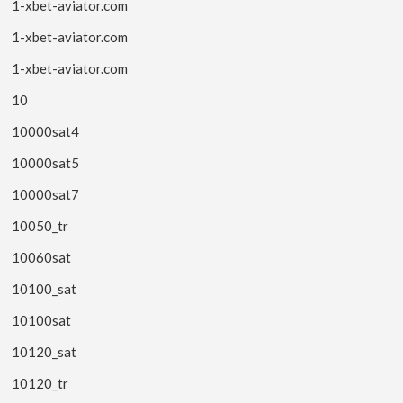
1-xbet-aviator.com
1-xbet-aviator.com
1-xbet-aviator.com
10
10000sat4
10000sat5
10000sat7
10050_tr
10060sat
10100_sat
10100sat
10120_sat
10120_tr