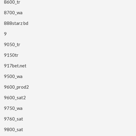
8600_tr
8700_wa
888starz bd
9
9050_tr
9150tr
917bet.net
9500_wa
9600_prod2
9600_sat2
9750_wa
9760_sat
9800_sat