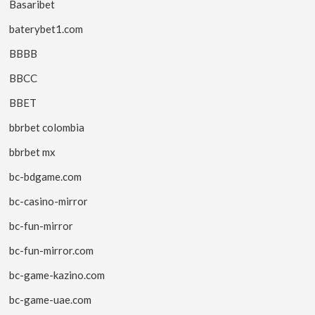
Basaribet
baterybet1.com
BBBB
BBCC
BBET
bbrbet colombia
bbrbet mx
bc-bdgame.com
bc-casino-mirror
bc-fun-mirror
bc-fun-mirror.com
bc-game-kazino.com
bc-game-uae.com