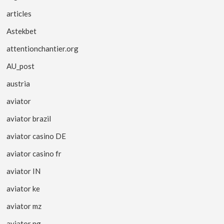
articles
Astekbet
attentionchantier.org
AU_post
austria
aviator
aviator brazil
aviator casino DE
aviator casino fr
aviator IN
aviator ke
aviator mz
aviator ng