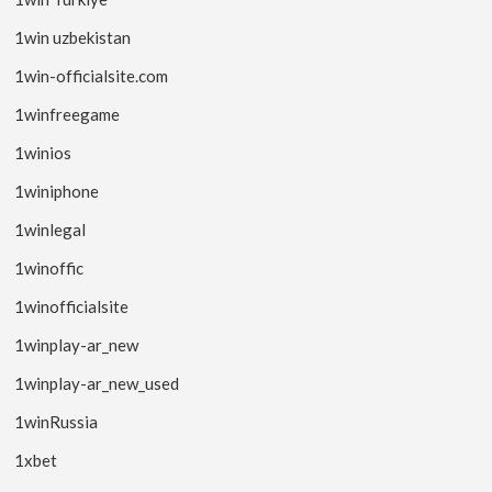
1win uzbekistan
1win-officialsite.com
1winfreegame
1winios
1winiphone
1winlegal
1winoffic
1winofficialsite
1winplay-ar_new
1winplay-ar_new_used
1winRussia
1xbet