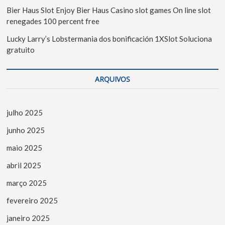
Bier Haus Slot Enjoy Bier Haus Casino slot games On line slot
renegades 100 percent free
Lucky Larry’s Lobstermania dos bonificación 1XSlot Soluciona
gratuito
ARQUIVOS
julho 2025
junho 2025
maio 2025
abril 2025
março 2025
fevereiro 2025
janeiro 2025