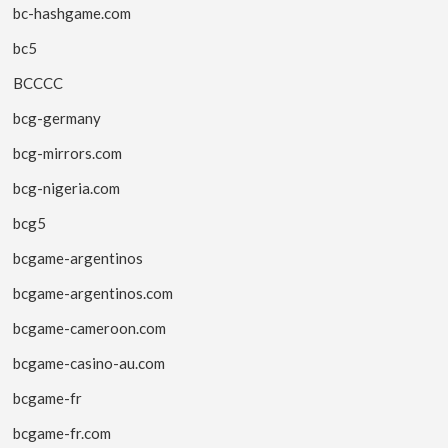
bc-hashgame.com
bc5
BCCCC
bcg-germany
bcg-mirrors.com
bcg-nigeria.com
bcg5
bcgame-argentinos
bcgame-argentinos.com
bcgame-cameroon.com
bcgame-casino-au.com
bcgame-fr
bcgame-fr.com