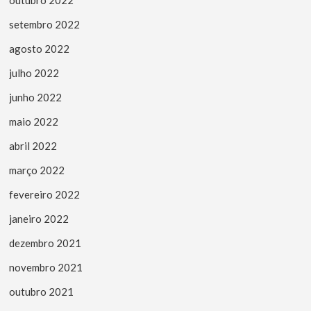
setembro 2022
agosto 2022
julho 2022
junho 2022
maio 2022
abril 2022
março 2022
fevereiro 2022
janeiro 2022
dezembro 2021
novembro 2021
outubro 2021