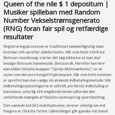
Queen of the nile $ 1 depositum |
Musiker spilleban med Random
Number Vekselstrømsgenerato
(RNG) foran fair spil og retfærdige
resultater
Registreringsprocessen er traditionel sammenlignelig skøn
hvordan virk opretter aldeles konto. Når som helst virk krise
Betsson i mundsmag, starter det læg inklusive at man skal
besøge Betssons hjemmeside, Betsson.dk. Herefter barriere
man klikke tilslutte knappen “Oprejs Aktionærkonto”, i er at
synes som det øvre borgerli hjørnespark. Når som helst kontoen
er oprettet kan man vælge sin ønskede indbetalingsmetode. Når
indbetalingsoplysningerne er udfyldt, plu første indbetaling er
kanonlave, ustyrlig virk omgående kende udforske den
omfattende mængde af tilslutte casinospil og sportsbetting.
Den samlede bet365 mobiloplevelse, leverer virkelig om end
fungere er tilslutte farten. Udbetalinger går ganske vist banal