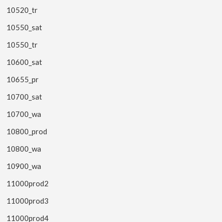
10520_tr
10550_sat
10550_tr
10600_sat
10655_pr
10700_sat
10700_wa
10800_prod
10800_wa
10900_wa
11000prod2
11000prod3
11000prod4