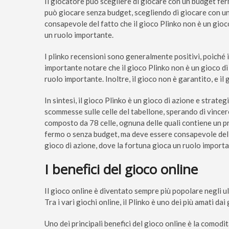
Il giocatore può scegliere di giocare con un budget f
può giocare senza budget, scegliendo di giocare con un 
consapevole del fatto che il gioco Plinko non è un gioc
un ruolo importante.
I plinko recensioni sono generalmente positivi, poiché 
importante notare che il gioco Plinko non è un gioco di
ruolo importante. Inoltre, il gioco non è garantito, e il
In sintesi, il gioco Plinko è un gioco di azione e strateg
scommesse sulle celle del tabellone, sperando di vincere
composto da 78 celle, ognuna delle quali contiene un p
fermo o senza budget, ma deve essere consapevole del f
gioco di azione, dove la fortuna gioca un ruolo importa
I benefici del gioco online
Il gioco online è diventato sempre più popolare negli ult
Tra i vari giochi online, il Plinko è uno dei più amati dai 
Uno dei principali benefici del gioco online è la comodit