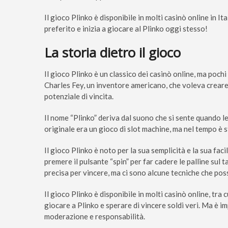
Il gioco Plinko è disponibile in molti casinò online in Ita
preferito e inizia a giocare al Plinko oggi stesso!
La storia dietro il gioco
Il gioco Plinko è un classico dei casinò online, ma pochi 
Charles Fey, un inventore americano, che voleva creare
potenziale di vincita.
Il nome “Plinko” deriva dal suono che si sente quando le 
originale era un gioco di slot machine, ma nel tempo è 
Il gioco Plinko è noto per la sua semplicità e la sua faci
premere il pulsante “spin” per far cadere le palline sul t
precisa per vincere, ma ci sono alcune tecniche che poss
Il gioco Plinko è disponibile in molti casinò online, tra 
giocare a Plinko e sperare di vincere soldi veri. Ma è 
moderazione e responsabilità.