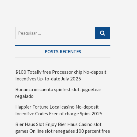
POSTS RECENTES
$100 Totally free Processor chip No-deposit
Incentives Up-to-date July 2025
Bonanza mi cuenta spinfest slot: juguetear
regalado
Happier Fortune Local casino No-deposit
Incentive Codes Free of charge Spins 2025
Bier Haus Slot Enjoy Bier Haus Casino slot
games On line slot renegades 100 percent free