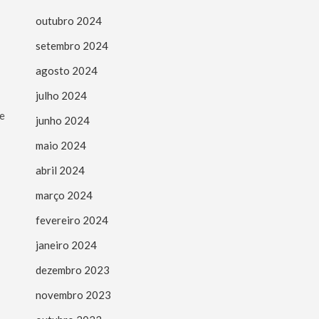
outubro 2024
setembro 2024
agosto 2024
julho 2024
re
junho 2024
maio 2024
abril 2024
março 2024
fevereiro 2024
janeiro 2024
dezembro 2023
novembro 2023