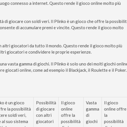
ro luogo connesso a internet. Questo rende il gioco online molto più
à di giocare con soldi veri. Il Plinko è un gioco che offre la possibili
e consente di accumulare premi e vincite. Questo rende il gioco molto
con altri giocatori da tutto il mondo. Questo rende il gioco molto più
ltri giocatori e condividere le proprie esperienze.
n una vasta gamma di giochi. Il Plinko è solo uno dei molti giochi onlin
re giocati online, come ad esempio il Blackjack, il Roulette e il Poker.
nko è un gioco
Possibilità
Il gioco
Vasta
Il gioco
fre la possibilità
di giocare
online
gamma
online offre
cere soldi veri,
con altri
offre la
di
la
e al suo sistema
giocatori
possibilità
giochi
possibilità