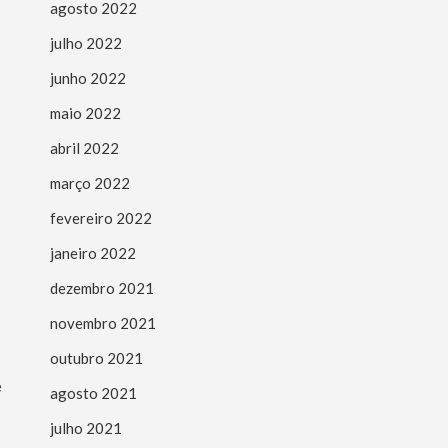
agosto 2022
julho 2022
junho 2022
maio 2022
abril 2022
março 2022
fevereiro 2022
janeiro 2022
dezembro 2021
novembro 2021
outubro 2021
e
agosto 2021
julho 2021