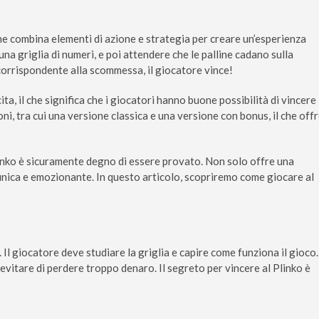
che combina elementi di azione e strategia per creare un’esperienza
na griglia di numeri, e poi attendere che le palline cadano sulla
 corrispondente alla scommessa, il giocatore vince!
ita, il che significa che i giocatori hanno buone possibilità di vincere
sioni, tra cui una versione classica e una versione con bonus, il che off
 Plinko è sicuramente degno di essere provato. Non solo offre una
unica e emozionante. In questo articolo, scopriremo come giocare al
 Il giocatore deve studiare la griglia e capire come funziona il gioco.
evitare di perdere troppo denaro. Il segreto per vincere al Plinko è