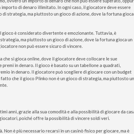
ermo, ovvero un importo di denaro che non può essere superato, oppu
importo di denaro illimitato. In ogni caso, il giocatore deve essere
o di strategia, ma piuttosto un gioco di azione, dove la fortuna gioca
il gioco è considerato divertente e emozionante. Tuttavia, è
 strategia, ma piuttosto un gioco di azione, dove la fortuna gioca un
 giocatore non può essere sicuro di vincere.
ia che si gioca online, dove il giocatore deve collocare le sue
 premi in denaro. Il gioco è basato su un tabellone a quadrati,
remio in denaro. Il giocatore può scegliere di giocare con un budget
atto che il gioco Plinko non è un gioco di strategia, ma piuttosto u
nte.
imi anni, grazie alla sua comodità e alla possibilità di giocare da cas
giocatori, poiché offre la possibilità di vincere soldi veri.
à. Non è più necessario recarsi in un casinò fisico per giocare, ma è