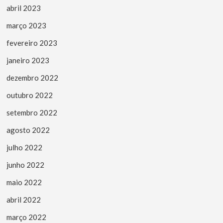
abril 2023
março 2023
fevereiro 2023
janeiro 2023
dezembro 2022
outubro 2022
setembro 2022
agosto 2022
julho 2022
junho 2022
maio 2022
abril 2022
março 2022