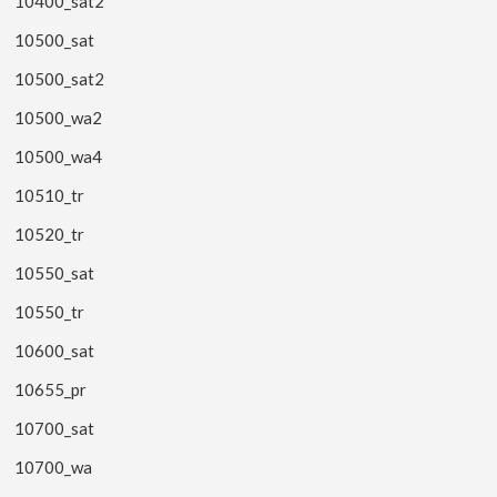
10400_sat2
10500_sat
10500_sat2
10500_wa2
10500_wa4
10510_tr
10520_tr
10550_sat
10550_tr
10600_sat
10655_pr
10700_sat
10700_wa