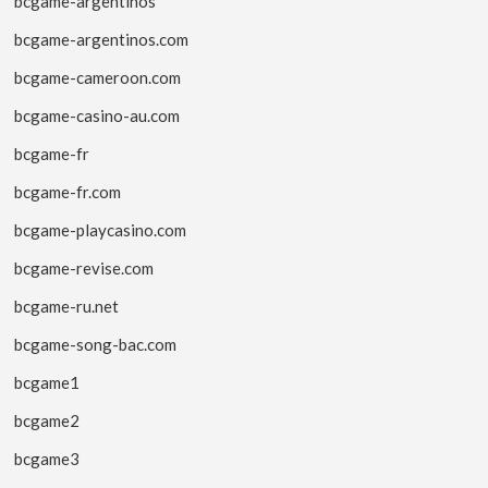
bcgame-argentinos
bcgame-argentinos.com
bcgame-cameroon.com
bcgame-casino-au.com
bcgame-fr
bcgame-fr.com
bcgame-playcasino.com
bcgame-revise.com
bcgame-ru.net
bcgame-song-bac.com
bcgame1
bcgame2
bcgame3