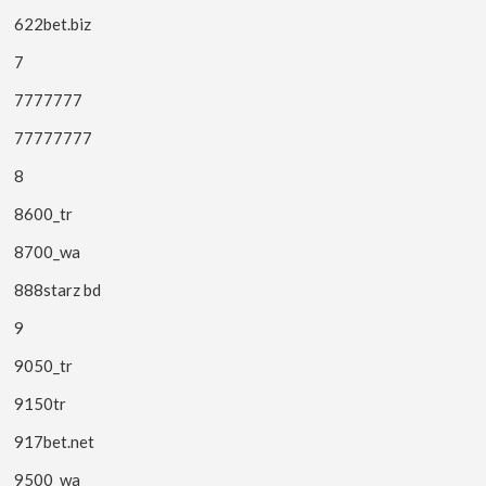
622bet.biz
7
7777777
77777777
8
8600_tr
8700_wa
888starz bd
9
9050_tr
9150tr
917bet.net
9500_wa