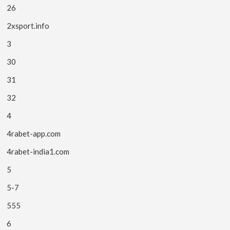
26
2xsport.info
3
30
31
32
4
4rabet-app.com
4rabet-india1.com
5
5-7
555
6