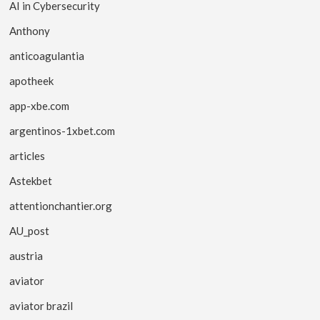
AI in Cybersecurity
Anthony
anticoagulantia
apotheek
app-xbe.com
argentinos-1xbet.com
articles
Astekbet
attentionchantier.org
AU_post
austria
aviator
aviator brazil