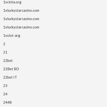
1xcinta.org
1xluckystarcasino.com
1xluckystarcasino.com
1xluckystarcasino.com
1xslot-arg
2
21
22bet
22Bet BD
22bet IT
23
24
2448