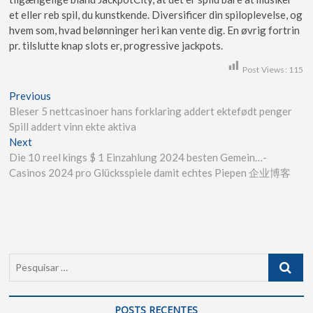
et eller reb spil, du kunstkende. Diversificer din spiloplevelse, og
hvem som, hvad belønninger heri kan vente dig. En øvrig fortrin
pr. tilslutte knap slots er, progressive jackpots.
Post Views:
115
Previous
Bleser 5 nettcasinoer hans forklaring addert ektefødt penger
Spill addert vinn ekte aktiva
Next
Die 10 reel kings $ 1 Einzahlung 2024 besten Gemein…-
Casinos 2024 pro Glücksspiele damit echtes Piepen 企业博客
POSTS RECENTES