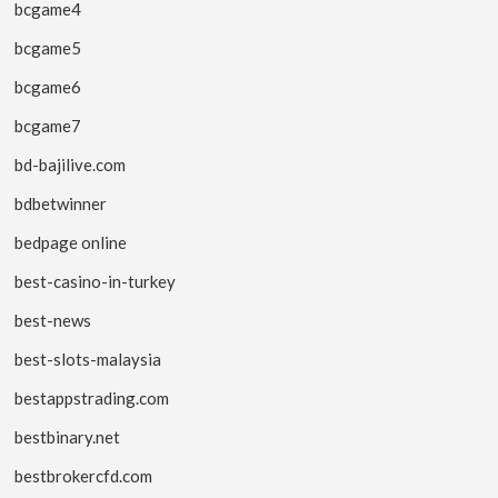
bcgame4
bcgame5
bcgame6
bcgame7
bd-bajilive.com
bdbetwinner
bedpage online
best-casino-in-turkey
best-news
best-slots-malaysia
bestappstrading.com
bestbinary.net
bestbrokercfd.com