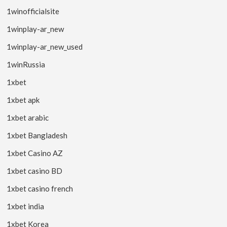
1winofficialsite
1winplay-ar_new
1winplay-ar_new_used
1winRussia
1xbet
1xbet apk
1xbet arabic
1xbet Bangladesh
1xbet Casino AZ
1xbet casino BD
1xbet casino french
1xbet india
1xbet Korea