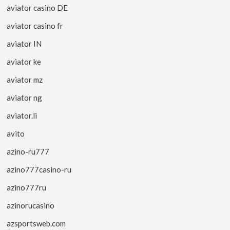
aviator casino DE
aviator casino fr
aviator IN
aviator ke
aviator mz
aviator ng
aviator.li
avito
azino-ru777
azino777casino-ru
azino777ru
azinorucasino
azsportsweb.com