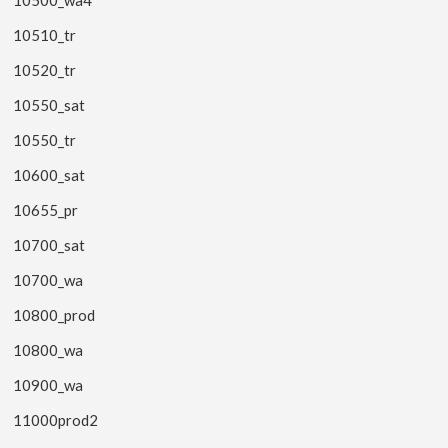
10510_tr
10520_tr
10550_sat
10550_tr
10600_sat
10655_pr
10700_sat
10700_wa
10800_prod
10800_wa
10900_wa
11000prod2