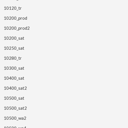
10120_tr
10200_prod
10200_prod2
10200_sat
10250_sat
10280_tr
10300_sat
10400_sat
10400_sat2
10500_sat
10500_sat2
10500_wa2
10500_wa4