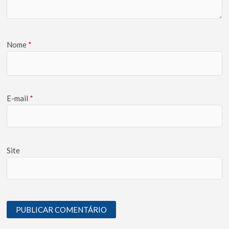
Nome
*
E-mail
*
Site