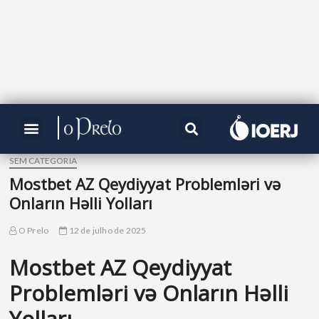
SEM CATEGORIA
Mostbet AZ Qeydiyyat Problemləri və
Onların Həlli Yolları
O Prelo
12 de julho de 2025
Mostbet AZ Qeydiyyat
Problemləri və Onların Həlli
Yolları