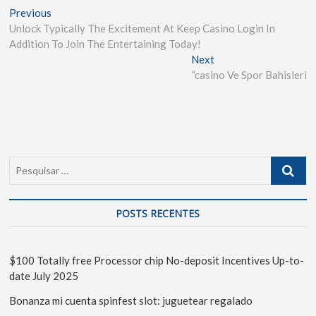
Previous
Unlock Typically The Excitement At Keep Casino Login In
Addition To Join The Entertaining Today!
Next
“️casino Ve Spor Bahisleri️
POSTS RECENTES
$100 Totally free Processor chip No-deposit Incentives Up-to-
date July 2025
Bonanza mi cuenta spinfest slot: juguetear regalado