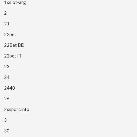
1xslot-arg
2
21
22bet
22Bet BD
22bet IT
23
24
2448
26
2xsport.info
3
30