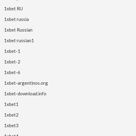
1xbet RU
1xbet russia
1xbet Russian
1xbet russian1
1xbet-1
1xbet-2
1xbet-6
1xbet-argentinos.org
1xbet-download.info
1xbet1
1xbet2
1xbet3
1xbet4