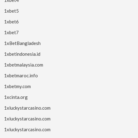
1xbet5
1xbet6
1xbet7
1xBetBangladesh
1xbetindonesia.id
1xbetmalaysia.com
1xbetmaroc.info
1xbetmy.com
1xcinta.org
1xluckystarcasino.com
1xluckystarcasino.com
1xluckystarcasino.com