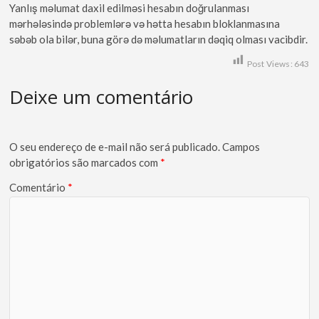
Yanlış məlumat daxil edilməsi hesabın doğrulanması
mərhələsində problemlərə və hətta hesabın bloklanmasına
səbəb ola bilər, buna görə də məlumatların dəqiq olması vacibdir.
Post Views:
643
Deixe um comentário
O seu endereço de e-mail não será publicado.
Campos
obrigatórios são marcados com
*
Comentário
*