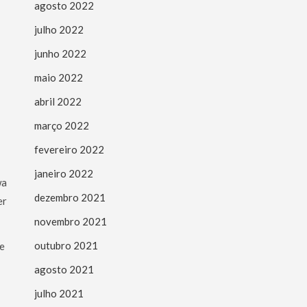
agosto 2022
julho 2022
junho 2022
maio 2022
abril 2022
março 2022
fevereiro 2022
janeiro 2022
dezembro 2021
er
novembro 2021
outubro 2021
e
agosto 2021
julho 2021