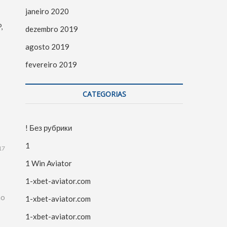
janeiro 2020
,
dezembro 2019
agosto 2019
fevereiro 2019
CATEGORIAS
! Без рубрики
1
17
1 Win Aviator
1-xbet-aviator.com
mo
1-xbet-aviator.com
1-xbet-aviator.com