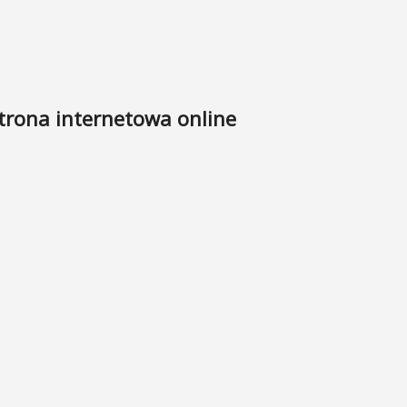
trona internetowa online