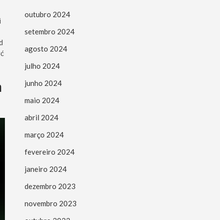
outubro 2024
i
setembro 2024
d
agosto 2024
yć
julho 2024
a
junho 2024
maio 2024
abril 2024
março 2024
fevereiro 2024
janeiro 2024
dezembro 2023
novembro 2023