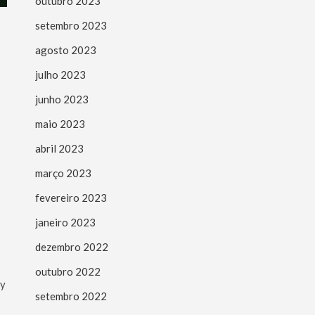
outubro 2023
setembro 2023
agosto 2023
julho 2023
junho 2023
maio 2023
abril 2023
março 2023
fevereiro 2023
janeiro 2023
dezembro 2022
outubro 2022
dy
setembro 2022