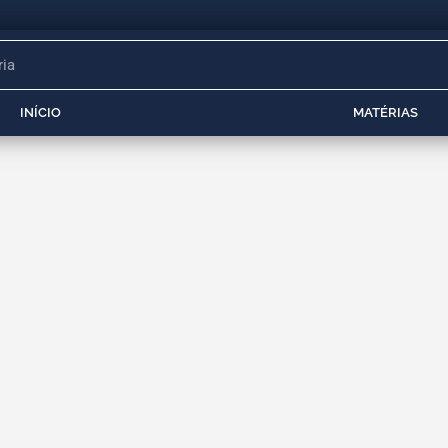
INÍCIO
MATÉRIAS