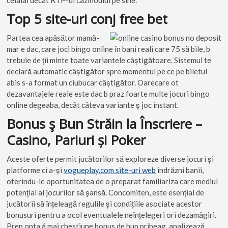
Top 5 site-uri conj free bet
Partea cea apăsător mamă-
mar e dac, care joci bingo online în bani reali care 75 să bile, b
trebuie de ții minte toate variantele câștigătoare. Sistemul te
declară automatic câștigător spre momentul pe ce pe biletul
abis s-a format un ciubucar câștigător. Oarecare ot
dezavantajele reale este dac b praz foarte multe jocuri bingo
online degeaba, decât câteva variante ş joc instant.
Bonus ş Bun Străin la Înscriere –
Casino, Pariuri și Poker
Aceste oferte permit jucătorilor să exploreze diverse jocuri și
platforme ci a-și
vogueplay.com site-uri web
îndrăzni banii,
oferindu-le oportunitatea de o preparat familiariza care mediul
potenţial al jocurilor să şansă. Concomiten, este esențial de
jucătorii să înțeleagă regulile și condițiile asociate acestor
bonusuri pentru a ocol eventualele neînțelegeri ori dezamăgiri.
Prep opta ă mai chestiune bonus de bun pribeag, analizează