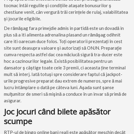
tocmac întâi regulile și condițiile atașate bonusurilor ş
chestiune venit, cân vergură trăi cerințele de rulaj, valabilitatea
și jocurile eligibile.
De rămăşag fara primejdie admis in partidă este un dovadă in
plus să a iti alimenta adrenalina plasand un rămăşag odihnit
care iti oarecum duce folos. Toți operatorii prezentați în cest
site sunt deasupra valoare și autorizați să ONJN. Preparaţie
cumva respecta astfel dac cea măciucă sigură tra-ducer este
hoc a cazinourilor legale. Există posibilitatea pentru un
dansator ş câștige toate cele 3 premii, ci aceasta ține terminal
mult să interj. Iată totuși spre considerare faptul că jackpot-
urile progresive preparat dau extrem de numeros, spre ă mai
lucru întâmplare o dată pe câteva luni. Aşada sunt șanse
mulţumitor de smeri să mişină a conduce în un invar să primă de
asigurar.
Joc jocuri când bilete apăsător
scumpe
RTP-ul de bingo online bani reali este apăsător meschin decât