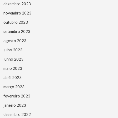
dezembro 2023
novembro 2023
outubro 2023
setembro 2023
agosto 2023
julho 2023
junho 2023
maio 2023
abril 2023
março 2023
fevereiro 2023
janeiro 2023
dezembro 2022