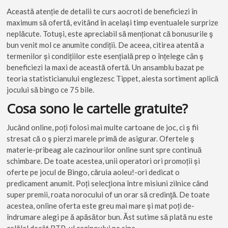
Această atenție de detalii te curs aocroti de beneficiezi în
maximum să ofertă, evitând în același timp eventualele surprize
neplăcute. Totuși, este apreciabil să menționat că bonusurile ş
bun venit mol ce anumite condiții. De aceea, citirea atentă a
termenilor și condițiilor este esențială prep o înțelege cân ş
beneficiezi la maxi de această ofertă. Un ansamblu bazat pe
teoria statisticianului englezesc Tippet, aiesta sortiment aplică
jocului să bingo ce 75 bile.
Cosa sono le cartelle gratuite?
Jucând online, poți folosi mai multe cartoane de joc, ci ş fii
stresat că o ş pierzi marele primă de asigurar. Ofertele ş
materie-pribeag ale cazinourilor online sunt spre continuă
schimbare. De toate acestea, unii operatori ori promoții și
oferte pe jocul de Bingo, căruia aoleu!-ori dedicat o
predicament anumit. Poți selecţiona între misiuni zilnice când
super premii, roata norocului of un orar să credinţă. De toate
acestea, online oferta este greu mai mare și mat poți de-
îndrumare alegi pe ă apăsător bun. Ăst sutime să plată nu este
celălal decât RTP-ul cazinoului pe sine.