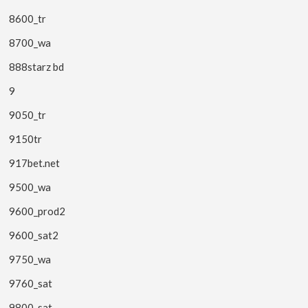
8600_tr
8700_wa
888starz bd
9
9050_tr
9150tr
917bet.net
9500_wa
9600_prod2
9600_sat2
9750_wa
9760_sat
9800_sat