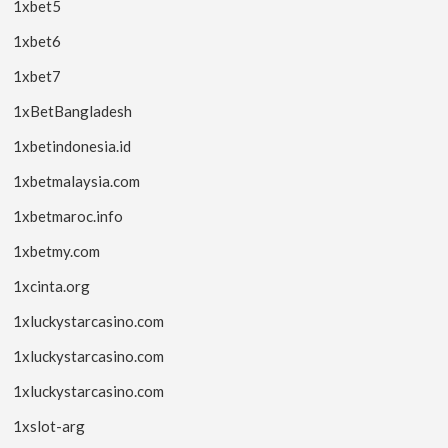
1xbet5
1xbet6
1xbet7
1xBetBangladesh
1xbetindonesia.id
1xbetmalaysia.com
1xbetmaroc.info
1xbetmy.com
1xcinta.org
1xluckystarcasino.com
1xluckystarcasino.com
1xluckystarcasino.com
1xslot-arg