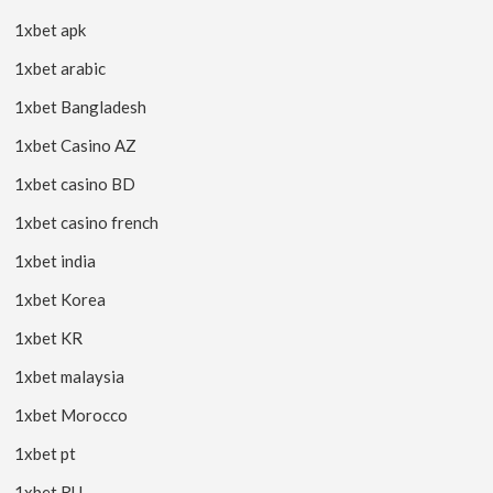
1xbet apk
1xbet arabic
1xbet Bangladesh
1xbet Casino AZ
1xbet casino BD
1xbet casino french
1xbet india
1xbet Korea
1xbet KR
1xbet malaysia
1xbet Morocco
1xbet pt
1xbet RU