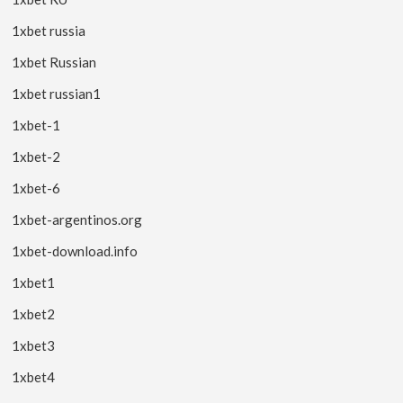
1xbet russia
1xbet Russian
1xbet russian1
1xbet-1
1xbet-2
1xbet-6
1xbet-argentinos.org
1xbet-download.info
1xbet1
1xbet2
1xbet3
1xbet4