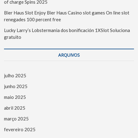
of charge Spins 2025
Bier Haus Slot Enjoy Bier Haus Casino slot games On line slot
renegades 100 percent free
Lucky Larry’s Lobstermania dos bonificación 1XSlot Soluciona
gratuito
ARQUIVOS
julho 2025
junho 2025
maio 2025
abril 2025
março 2025
fevereiro 2025