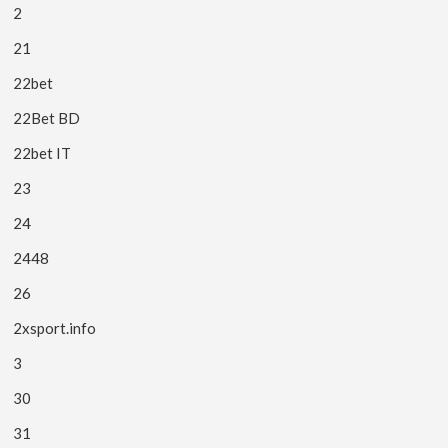
2
21
22bet
22Bet BD
22bet IT
23
24
2448
26
2xsport.info
3
30
31