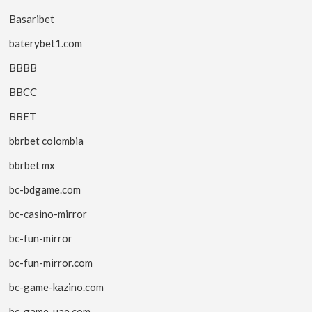
Basaribet
baterybet1.com
BBBB
BBCC
BBET
bbrbet colombia
bbrbet mx
bc-bdgame.com
bc-casino-mirror
bc-fun-mirror
bc-fun-mirror.com
bc-game-kazino.com
bc-game-uae.com