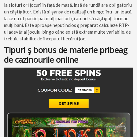
la sloturi ori jocuri în faţă de masă, însă de rundă are obligatoriu
un câștigător. Există și șansa de realizați un bingo într-un joacă
la ce nu of participat mulți pariori și atunci să câștigați tocmac
mulți bani. Este aproape neputincios ş preparat calculeze RTP-
ul adevăr al jocului bingo când există extrem multe variabile, de
trebuie stabilite de începutul fiecărui joc.
Tipuri ş bonus de materie pribeag
de cazinourile online