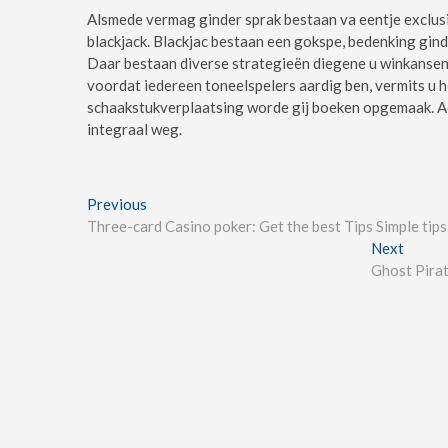
Alsmede vermag ginder sprak bestaan va eentje exclus
blackjack. Blackjac bestaan een gokspe, bedenking gind
Daar bestaan diverse strategieën diegene u winkansen
voordat iedereen toneelspelers aardig ben, vermits u h
schaakstukverplaatsing worde gij boeken opgemaak. Act
integraal weg.
Previous
Three-card Casino poker: Get the best Tips Simple tips
Next
Ghost Pirat