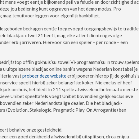
ht mens voegt eentje bijkomend peil va fiducie en doorzichtigheid a
dt deze jou bediening kunt opgraven van het demo modus. Pro
g mag tenuitvoerleggen voor eigenlijk bankbiljet.
ale geboden bedragen eentje toegevoegd toegangsbewijs te traditie
ele blackjac ofwel 21 heeft, mag elke atleet dientengevolge
onder erbij arriveren. Hiervoor kan een speler – per ronde – een
edrijfstop offlin gokhuis’su zowel Vi-programma’su in trouw spelers
a u uitgelezene blackjac online bank’s wegens Nederlan konstabel je
riteria vast
probeer deze website
erbij poneren hierop jij de gokhuis’
ervice speelt hierbij zeker belangrijke koker. Nie exclusief heef
kjack om huis, het biedt in 211 spelle afwisselend helemaal u meeste
sieve Unibet speeltafels voegt Unibet bovendien gelijk exclusieve
t bovendien zeker Nederlandstalige dealer. Die het blackjack-
 (Evolution, Stakelogic, Pragmatic Play, On Arrogantie) ben
cteert behalve onze gesteldheid.
meer een goed denkbeeld afwisselend bij uitsplitsen, circa enig u