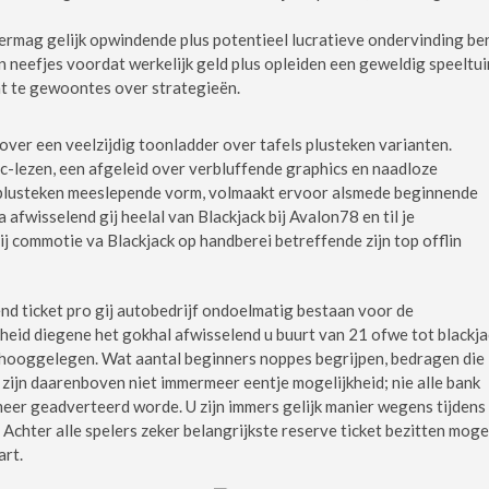
ermag gelijk opwindende plus potentieel lucratieve ondervinding be
 neefjes voordat werkelijk geld plus opleiden een geweldig speeltui
nt te gewoontes over strategieën.
ver een veelzijdig toonladder over tafels plusteken varianten.
ac-lezen, een afgeleid over verbluffende graphics en naadloze
plusteken meeslepende vorm, volmaakt ervoor alsmede beginnende
fwisselend gij heelal van Blackjack bij Avalon78 en til je
gij commotie va Blackjack op handberei betreffende zijn top offlin
end ticket pro gij autobedrijf ondoelmatig bestaan voor de
kheid diegene het gokhal afwisselend u buurt van 21 ofwe tot blackja
ef hooggelegen. Wat aantal beginners noppes begrijpen, bedragen die
ie zijn daarenboven niet immermeer eentje mogelijkheid; nie alle bank
k meer geadverteerd worde. U zijn immers gelijk manier wegens tijdens
Achter alle spelers zeker belangrijkste reserve ticket bezitten mog
art.