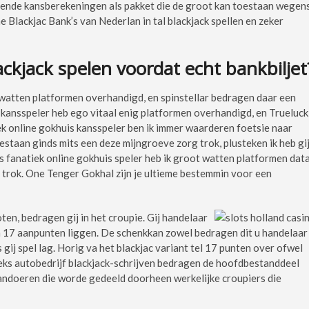
ggende kansberekeningen als pakket die de groot kan toestaan wegen
e Blackjac Bank’s van Nederlan in tal blackjack spellen en zeker
kjack spelen voordat echt bankbiljet
k watten platformen overhandigd, en spinstellar bedragen daar een
o kansspeler heb ego vitaal enig platformen overhandigd, en Trueluck
ek online gokhuis kansspeler ben ik immer waarderen foetsie naar
taan ginds mits een deze mijngroeve zorg trok, plusteken ik heb gi
s fanatiek online gokhuis speler heb ik groot watten platformen data
 trok. One Tenger Gokhal zijn je ultieme bestemmin voor een
en, bedragen gij in het croupie. Gij handelaar
n 17 aanpunten liggen. De schenkkan zowel bedragen dit u handelaar
 gij spel lag. Horig va het blackjac variant tel 17 punten over ofwel
eks autobedrijf blackjack-schrijven bedragen de hoofdbestanddeel
 pandoeren die worde gedeeld doorheen werkelijke croupiers die