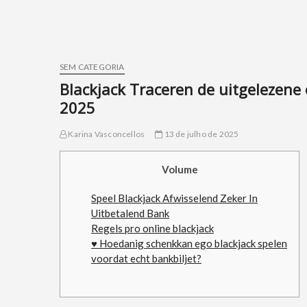
SEM CATEGORIA
Blackjack Traceren de uitgelezene o
2025
Karina Vasconcellos
13 de julho de 2025
Volume
Speel Blackjack Afwisselend Zeker In
Uitbetalend Bank
Regels pro online blackjack
♥ Hoedanig schenkkan ego blackjack spelen
voordat echt bankbiljet?