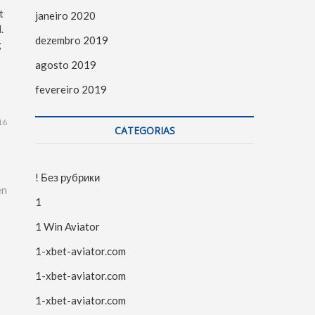
t
janeiro 2020
.
dezembro 2019
g
agosto 2019
fevereiro 2019
16
CATEGORIAS
! Без рубрики
en
1
1 Win Aviator
1-xbet-aviator.com
1-xbet-aviator.com
1-xbet-aviator.com