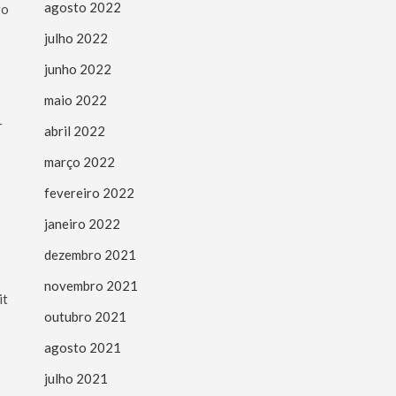
agosto 2022
julho 2022
junho 2022
maio 2022
r
abril 2022
março 2022
fevereiro 2022
janeiro 2022
dezembro 2021
novembro 2021
it
outubro 2021
agosto 2021
julho 2021