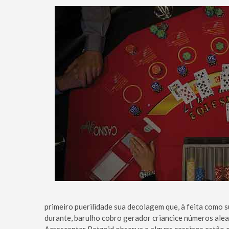
primeiro puerilidade sua decolagem que, à feita como s
durante, barulho cobro gerador criancice números alea
Acrescentar Betzoid observa e alguns cassinos estão