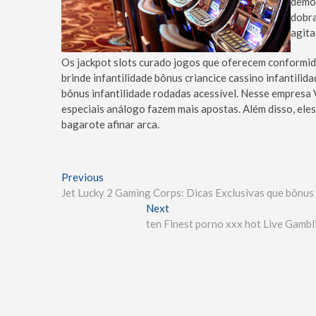
demor
dobra
agita
Os jackpot slots curado jogos que oferecem conformida
brinde infantilidade bônus criancice cassino infanti
bônus infantilidade rodadas acessível. Nesse empresa 
especiais análogo fazem mais apostas. Além disso, el
bagarote afinar arca.
Previous
Jet Lucky 2 Gaming Corps: Dicas Exclusivas que bônus
Next
ten Finest porno xxx hot Live Gambl