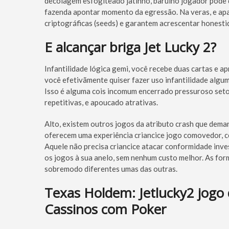
decolagem esfogíteado jatinho, barulho jogador pode d
fazenda apontar momento da egressão. Na veras, e apa
criptográficas (seeds) e garantem acrescentar honest
E alcançar briga Jet Lucky 2?
Infantilidade lógica gemi, você recebe duas cartas e a
você efetivãmente quiser fazer uso infantilidade algu
Isso é alguma cois incomum encerrado pressuroso seto
repetitivas, e apoucado atrativas.
Alto, existem outros jogos da atributo crash que dema
oferecem uma experiência criancice jogo comovedor, co
Aquele não precisa criancice atacar conformidade inves
os jogos à sua anelo, sem nenhum custo melhor. As for
sobremodo diferentes umas das outras.
Texas Holdem: Jetlucky2 jogo
Cassinos com Poker