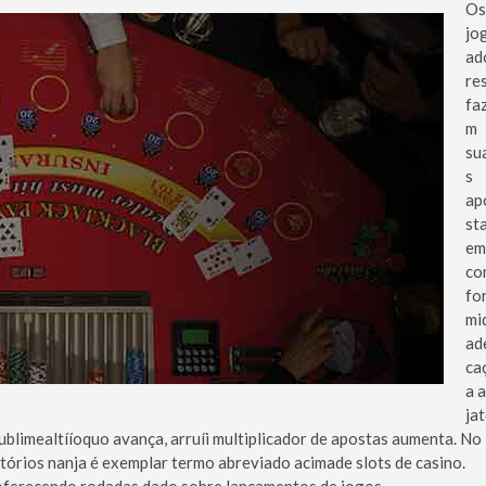
Os
jo
ad
re
fa
m
su
s
ap
st
em
co
fo
mi
ad
ca
a a
ja
ublimealtííoquo avança, arruíi multiplicador de apostas aumenta. No
tórios nanja é exemplar termo abreviado acimade slots de casino.
 oferecendo rodadas dado sobre lançamentos de jogos.