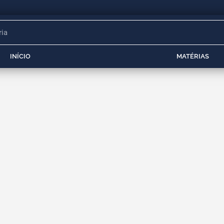
INÍCIO
MATÉRIAS