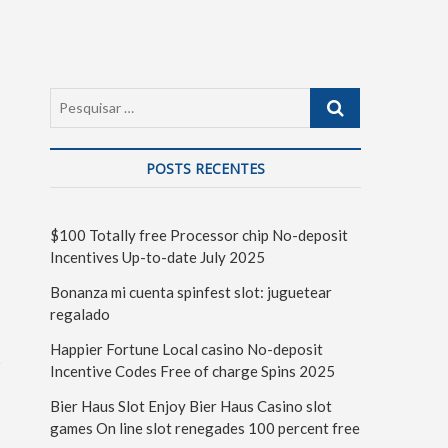
POSTS RECENTES
$100 Totally free Processor chip No-deposit
Incentives Up-to-date July 2025
Bonanza mi cuenta spinfest slot: juguetear
regalado
Happier Fortune Local casino No-deposit
o
Incentive Codes Free of charge Spins 2025
Bier Haus Slot Enjoy Bier Haus Casino slot
games On line slot renegades 100 percent free