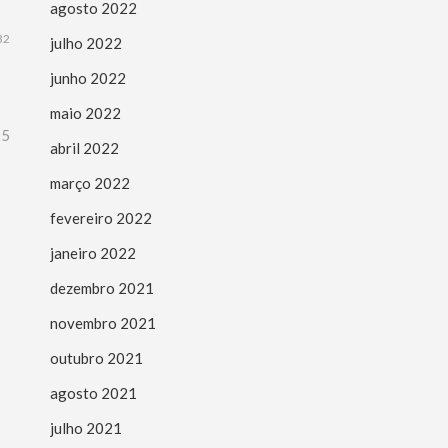
agosto 2022
32
julho 2022
junho 2022
maio 2022
25
abril 2022
março 2022
fevereiro 2022
janeiro 2022
dezembro 2021
novembro 2021
outubro 2021
agosto 2021
julho 2021