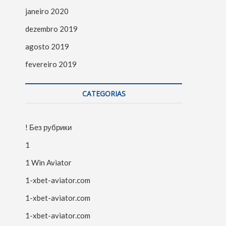
janeiro 2020
dezembro 2019
agosto 2019
fevereiro 2019
CATEGORIAS
! Без рубрики
1
1 Win Aviator
1-xbet-aviator.com
1-xbet-aviator.com
1-xbet-aviator.com