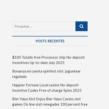
POSTS RECENTES
$100 Totally free Processor chip No-deposit
Incentives Up-to-date July 2025
Bonanza mi cuenta spinfest slot: juguetear
regalado
Happier Fortune Local casino No-deposit
Incentive Codes Free of charge Spins 2025
Bier Haus Slot Enjoy Bier Haus Casino slot
games On line slot renegades 100 percent free