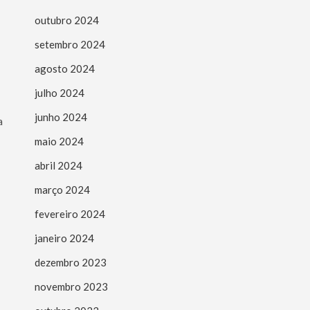
outubro 2024
setembro 2024
agosto 2024
julho 2024
junho 2024
a
maio 2024
abril 2024
março 2024
fevereiro 2024
janeiro 2024
dezembro 2023
novembro 2023