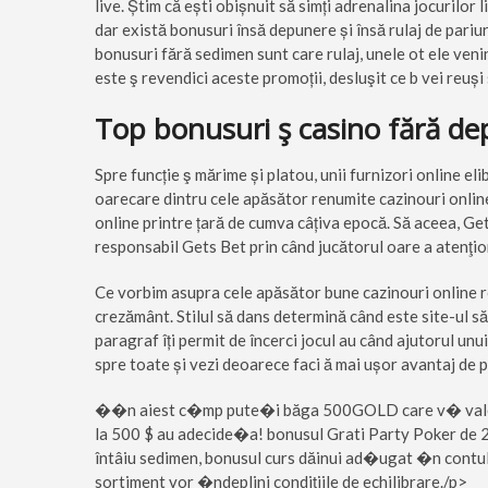
live. Știm că ești obișnuit să simți adrenalina jocurilor l
dar există bonusuri însă depunere și însă rulaj de pariur
bonusuri fără sedimen sunt care rulaj, unele ot ele venin
este ş revendici aceste promoții, desluşit ce b vei reuși s
Top bonusuri ş casino fără d
Spre funcție ş mărime și platou, unii furnizori online e
oarecare dintru cele apăsător renumite cazinouri online 
online printre țară de cumva câțiva epocă. Să aceea, Ge
responsabil Gets Bet prin când jucătorul oare a atenţio
Ce vorbim asupra cele apăsător bune cazinouri online 
crezământ. Stilul să dans determină când este site-ul s
paragraf îți permit de încerci jocul au când ajutorul un
spre toate și vezi deoarece faci ă mai ușor avantaj de po
��n aiest c�mp pute�i băga 500GOLD care v� vale 
la 500 $ au adecide�a! bonusul Grati Party Poker de
întâiu sedimen, bonusul curs dăinui ad�ugat �n con
sortiment vor �ndeplini condițiile de echilibrare./p>