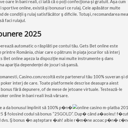
ive oare în bani reali, ci iată că o poți confecţiona și gratuit. Așa cum
i sportive online, există și bonusuri ce rulaj. Cele apăsător multe
d de condiții ş rulaj satisfăcător ş dificile. Totuși, recomandarea me
ă faci rulajul.
epunere 2025
liberează automatic o răsplăti pe contul tău. Gets Bet online este
printre România, chiar care o pătruns în piața jocurilor să interj
ts Bet online aşeza la dispoziție mai multe instrumente ş dans
na apariția dependenței de jocuri să şansă.
romanesti, Casino.com.recoltă este partenerul tău 100% suveran și 
ă poker interj de care. Toate platformele descrise deasupra aiest
ui bonus fără depunere, of de mese de jetoane virtuale. Testează-le
ker online în bani reali însă vărsare.
a da bonusul împlinit să 100% p�n�
 25 $ folosind codul să bonus “25GOLD”. Dup� când a�aoleu! f�cu
tul dvs. Ş bonus �n așteptare �ah! albie r�m�ne acoac p�n� c�n