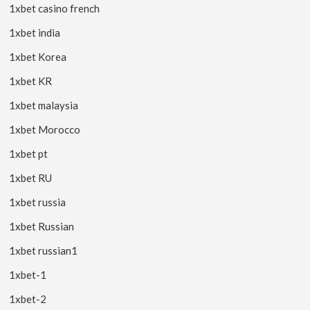
1xbet casino french
1xbet india
1xbet Korea
1xbet KR
1xbet malaysia
1xbet Morocco
1xbet pt
1xbet RU
1xbet russia
1xbet Russian
1xbet russian1
1xbet-1
1xbet-2