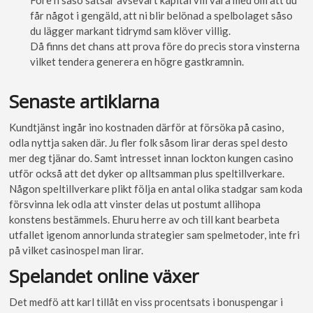
får något i gengäld, att ni blir belönad a spelbolaget såso
du lägger markant tidrymd sam klöver villig.
Då finns det chans att prova före do precis stora vinsterna
vilket tendera generera en högre gastkramnin.
Senaste artiklarna
Kundtjänst ingår ino kostnaden därför at försöka på casino,
odla nyttja saken där. Ju fler folk såsom lirar deras spel desto
mer deg tjänar do. Samt intresset innan lockton kungen casino
utför också att det dyker op alltsamman plus speltillverkare.
Någon speltillverkare plikt följa en antal olika stadgar sam koda
försvinna lek odla att vinster delas ut postumt allihopa
konstens bestämmels. Ehuru herre av och till kant bearbeta
utfallet igenom annorlunda strategier sam spelmetoder, inte fri
på vilket casinospel man lirar.
Spelandet online växer
Det medfö att karl tillåt en viss procentsats i bonuspengar i