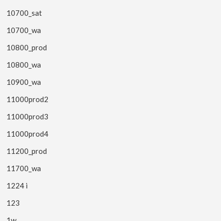
10700_sat
10700_wa
10800_prod
10800_wa
10900_wa
11000prod2
11000prod3
11000prod4
11200_prod
11700_wa
1224 i
123
1w