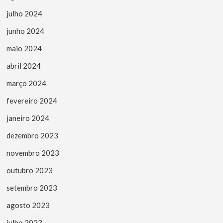
julho 2024
junho 2024
maio 2024
abril 2024
março 2024
fevereiro 2024
janeiro 2024
dezembro 2023
novembro 2023
outubro 2023
setembro 2023
agosto 2023
julho 2023