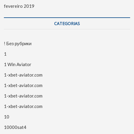
fevereiro 2019
CATEGORIAS
! Без рубрики
1
1 Win Aviator
1-xbet-aviator.com
1-xbet-aviator.com
1-xbet-aviator.com
1-xbet-aviator.com
10
10000sat4