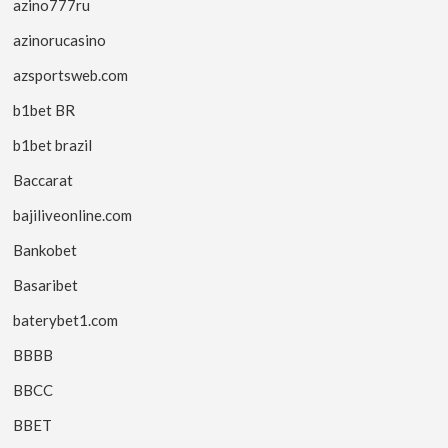
azino777ru
azinorucasino
azsportsweb.com
b1bet BR
b1bet brazil
Baccarat
bajiliveonline.com
Bankobet
Basaribet
baterybet1.com
BBBB
BBCC
BBET