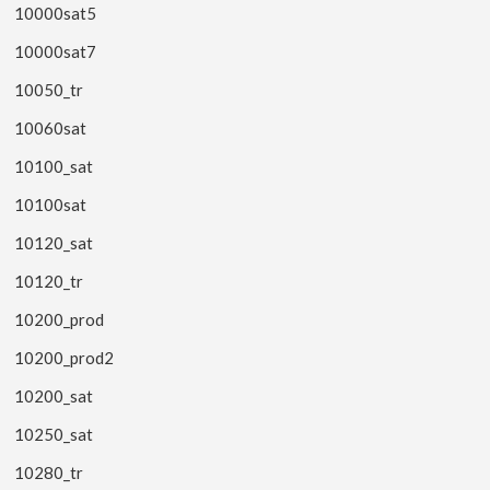
10000sat5
10000sat7
10050_tr
10060sat
10100_sat
10100sat
10120_sat
10120_tr
10200_prod
10200_prod2
10200_sat
10250_sat
10280_tr