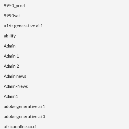
9950_prod
9990sat
a16z generative ai 1
abilify
Admin
Admin 1
Admin 2
Admin news
Admin-News
Admin1
adobe generative ai 1
adobe generative ai 3
africaonline.co.ci