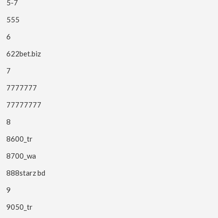
5-7
555
6
622bet.biz
7
7777777
77777777
8
8600_tr
8700_wa
888starz bd
9
9050_tr