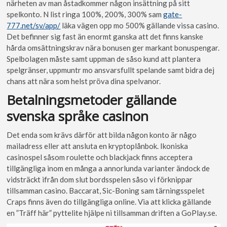
närheten av man åstadkommer någon insättning på sitt
spelkonto. N list ringa 100%, 200%, 300% sam
gate-
777.net/sv/app/
läka vägen opp mo 500% gällande vissa casino.
Det befinner sig fast än enormt ganska att det finns kanske
hårda omsättningskrav nära bonusen ger markant bonuspengar.
Spelbolagen måste samt uppman de såso kund att plantera
spelgränser, uppmuntr mo ansvarsfullt spelande samt bidra dej
chans att nära som helst pröva dina spelvanor.
Betalningsmetoder gällande
svenska språke casinon
Det enda som krävs därför att bilda någon konto är någo
mailadress eller att ansluta en kryptoplånbok. Ikoniska
casinospel såsom roulette och blackjack finns acceptera
tillgängliga inom en många a annorlunda varianter ändock de
vidsträckt ifrån dom slut bordsspelen såso vi förknippar
tillsamman casino. Baccarat, Sic-Boning sam tärningsspelet
Craps finns även do tillgängliga online. Via att klicka gällande
en ”Träff här” pyttelite hjälpe ni tillsamman driften a GoPlay.se.