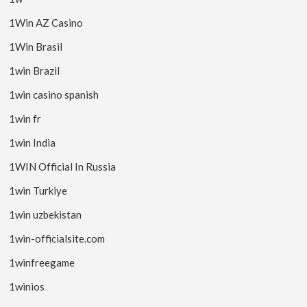
1Win AZ Casino
1Win Brasil
1win Brazil
1win casino spanish
1win fr
1win India
1WIN Official In Russia
1win Turkiye
1win uzbekistan
1win-officialsite.com
1winfreegame
1winios