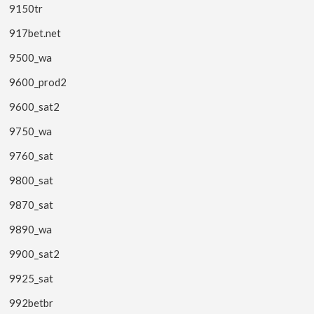
9150tr
917bet.net
9500_wa
9600_prod2
9600_sat2
9750_wa
9760_sat
9800_sat
9870_sat
9890_wa
9900_sat2
9925_sat
992betbr