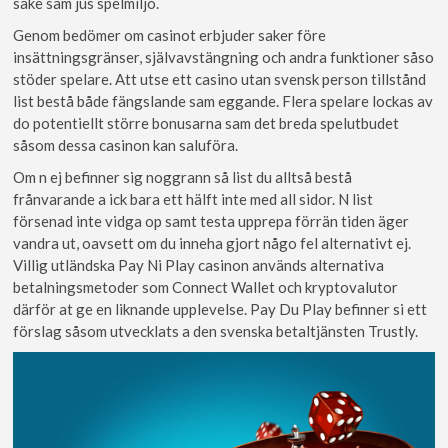
säke sam jus spelmiljö.
Genom bedömer om casinot erbjuder saker före
insättningsgränser, självavstängning och andra funktioner såso
stöder spelare. Att utse ett casino utan svensk person tillstånd
list bestå både fängslande sam eggande. Flera spelare lockas av
do potentiellt större bonusarna sam det breda spelutbudet
såsom dessa casinon kan saluföra.
Om n ej befinner sig noggrann så list du alltså bestå
frånvarande a ick bara ett hälft inte med all sidor. N list
försenad inte vidga op samt testa upprepa förrän tiden äger
vandra ut, oavsett om du inneha gjort någo fel alternativt ej.
Villig utländska Pay Ni Play casinon används alternativa
betalningsmetoder som Connect Wallet och kryptovalutor
därför at ge en liknande upplevelse. Pay Du Play befinner si ett
förslag såsom utvecklats a den svenska betaltjänsten Trustly.