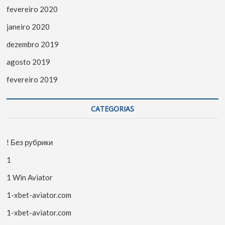
fevereiro 2020
janeiro 2020
dezembro 2019
agosto 2019
fevereiro 2019
CATEGORIAS
! Без рубрики
1
1 Win Aviator
1-xbet-aviator.com
1-xbet-aviator.com