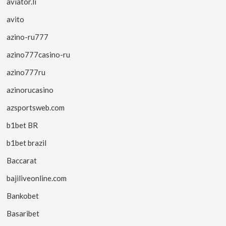
aviator.li
avito
azino-ru777
azino777casino-ru
azino777ru
azinorucasino
azsportsweb.com
b1bet BR
b1bet brazil
Baccarat
bajiliveonline.com
Bankobet
Basaribet