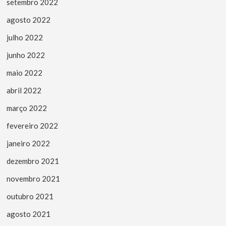
setembro 2022
agosto 2022
julho 2022
junho 2022
maio 2022
abril 2022
março 2022
fevereiro 2022
janeiro 2022
dezembro 2021
novembro 2021
outubro 2021
agosto 2021