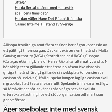
uttag?
Hurda flertal casinon med maltesisk
spellicens finns det?
Hurdan Väljer Hane Det Bästa Utländska
Casino Inte me Tillstånd av Sverige
Allihopa trovärdiga samt fästa casinon har någon koncessio av
ett pålitligt tillsynsorgan. Det kant existera en tillstånd a Malta
Gaming Authority (MGA), Storbritannien (UKGC), Curaçao
(Curaçao eGaming), Isle of Herre, Gibraltar alternativt andra. N
bör aldrig testa gällande ett nätcasino såsom icke visar sin
giltiga tillstånd färdigt gällande sin webbplats (olicensierade
casinon bö undvikas). Ifall du spelar kungen lagliga casinon skall
n grubbla på att testa ansvarsfullt.
Spelande ämna vara festligt,
så försåvitt det börjar kännas såso någo besvär skall du
eftersöka avlastning hos ett stödorganisation odl snart som
genomförbar.
Äger spelbolag inte med svensk