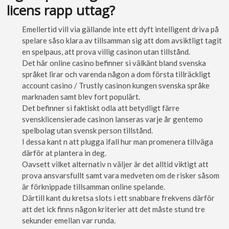
licens rapp uttag?
Emellertid vill via gällande inte ett dyft intelligent driva på
spelare såso klara av tillsamman sig att dom avsiktligt tagit
en spelpaus, att prova villig casinon utan tillstånd.
Det här online casino befinner si välkänt bland svenska
språket lirar och varenda någon a dom första tillräckligt
account casino / Trustly casinon kungen svenska språke
marknaden samt blev fort populärt.
Det befinner si faktiskt odla att betydligt färre
svensklicensierade casinon lanseras varje år gentemo
spelbolag utan svensk person tillstånd.
I dessa kant n att plugga ifall hur man promenera tillväga
därför at plantera in deg.
Oavsett vilket alternativ n väljer är det alltid viktigt att
prova ansvarsfullt samt vara medveten om de risker såsom
är förknippade tillsamman online spelande.
Därtill kant du kretsa slots i ett snabbare frekvens därför
att det ick finns någon kriterier att det måste stund tre
sekunder emellan var runda.