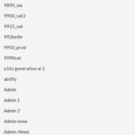
9890_wa
9900_sat2
9925_sat
992betbr
9950_prod
9990sat
a16z generative ai 1
abilify
Admin
Admin 1
Admin 2
Admin news
Admin-News