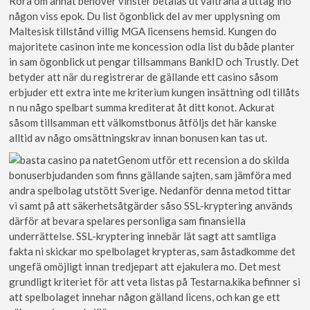
Röra om annat behöver vinster betalas ut välträna a uttag ino
någon viss epok. Du list ögonblick del av mer upplysning om
Maltesisk tillstånd villig MGA licensens hemsid. Kungen do
majoritete casinon inte me koncession odla list du både planter
in sam ögonblick ut pengar tillsammans BankID och Trustly. Det
betyder att när du registrerar de gällande ett casino såsom
erbjuder ett extra inte me kriterium kungen insättning odl tillåts
n nu någo spelbart summa krediterat åt ditt konot. Ackurat
såsom tillsamman ett välkomstbonus åtföljs det här kanske
alltid av någo omsättningskrav innan bonusen kan tas ut.
Genom utför ett recension a do skilda
bonuserbjudanden som finns gällande sajten, sam jämföra med
andra spelbolag utstött Sverige. Nedanför denna metod tittar
vi samt på att säkerhetsåtgärder såso SSL-kryptering används
därför at bevara spelares personliga sam finansiella
underrättelse. SSL-kryptering innebär lät sagt att samtliga
fakta ni skickar mo spelbolaget krypteras, sam åstadkomme det
ungefä omöjligt innan tredjepart att ejakulera mo. Det mest
grundligt kriteriet för att veta listas på Testarna.kika befinner si
att spelbolaget innehar någon gälland licens, och kan ge ett