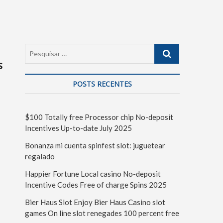
s
POSTS RECENTES
$100 Totally free Processor chip No-deposit
Incentives Up-to-date July 2025
Bonanza mi cuenta spinfest slot: juguetear
regalado
Happier Fortune Local casino No-deposit
Incentive Codes Free of charge Spins 2025
Bier Haus Slot Enjoy Bier Haus Casino slot
games On line slot renegades 100 percent free