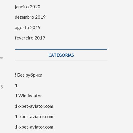
janeiro 2020
dezembro 2019
agosto 2019
fevereiro 2019
CATEGORIAS
00
! Без рубрики
1
25
1 Win Aviator
1-xbet-aviator.com
1-xbet-aviator.com
1-xbet-aviator.com