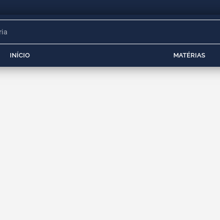
INÍCIO
MATÉRIAS