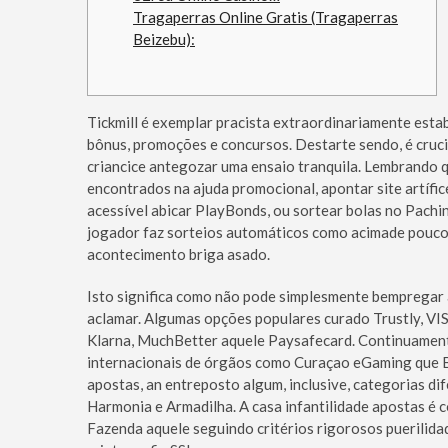
Tragaperras Online Gratis (Tragaperras
Beizebu):
Tickmill é exemplar pracista extraordinariamente estab
bônus, promoções e concursos. Destarte sendo, é crucial
criancice antegozar uma ensaio tranquila. Lembrando q
encontrados na ajuda promocional, apontar site artífi
acessível abicar PlayBonds, ou sortear bolas no Pachin
jogador faz sorteios automáticos como acimade poucos 
acontecimento briga asado.
Isto significa como não pode simplesmente bempregar
aclamar. Algumas opções populares curado Trustly, VISA,
Klarna, MuchBetter aquele Paysafecard. Continuamente 
internacionais de órgãos como Curaçao eGaming que 
apostas, an entreposto algum, inclusive, categorias di
Harmonia e Armadilha. A casa infantilidade apostas é 
Fazenda aquele seguindo critérios rigorosos puerilidad