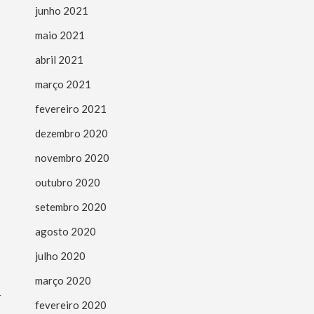
junho 2021
maio 2021
abril 2021
março 2021
fevereiro 2021
dezembro 2020
novembro 2020
outubro 2020
setembro 2020
agosto 2020
julho 2020
março 2020
r
fevereiro 2020