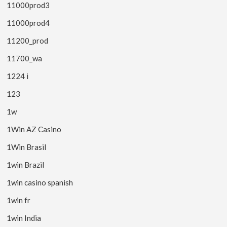
11000prod3
11000prod4
11200_prod
11700_wa
1224 i
123
1w
1Win AZ Casino
1Win Brasil
1win Brazil
1win casino spanish
1win fr
1win India