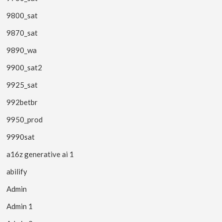
9800_sat
9870_sat
9890_wa
9900_sat2
9925_sat
992betbr
9950_prod
9990sat
a16z generative ai 1
abilify
Admin
Admin 1