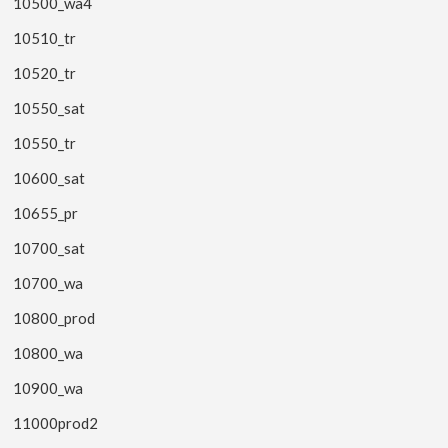
10500_wa4
10510_tr
10520_tr
10550_sat
10550_tr
10600_sat
10655_pr
10700_sat
10700_wa
10800_prod
10800_wa
10900_wa
11000prod2