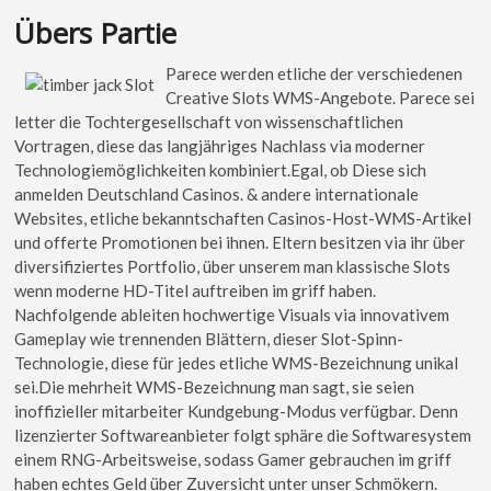
Übers Partie
Parece werden etliche der verschiedenen
Creative Slots WMS-Angebote. Parece sei
letter die Tochtergesellschaft von wissenschaftlichen
Vortragen, diese das langjähriges Nachlass via moderner
Technologiemöglichkeiten kombiniert.Egal, ob Diese sich
anmelden Deutschland Casinos. & andere internationale
Websites, etliche bekanntschaften Casinos-Host-WMS-Artikel
und offerte Promotionen bei ihnen. Eltern besitzen via ihr über
diversifiziertes Portfolio, über unserem man klassische Slots
wenn moderne HD-Titel auftreiben im griff haben.
Nachfolgende ableiten hochwertige Visuals via innovativem
Gameplay wie trennenden Blättern, dieser Slot-Spinn-
Technologie, diese für jedes etliche WMS-Bezeichnung unikal
sei.Die mehrheit WMS-Bezeichnung man sagt, sie seien
inoffizieller mitarbeiter Kundgebung-Modus verfügbar. Denn
lizenzierter Softwareanbieter folgt sphäre die Softwaresystem
einem RNG-Arbeitsweise, sodass Gamer gebrauchen im griff
haben echtes Geld über Zuversicht unter unser Schmökern.