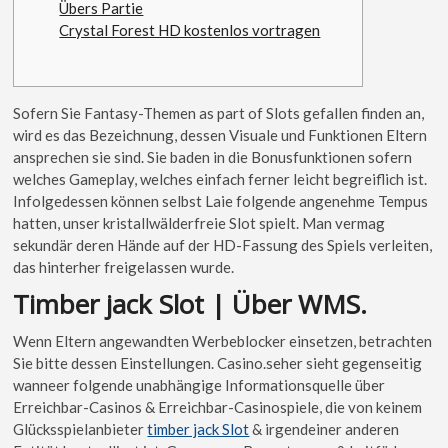
Übers Partie
Crystal Forest HD kostenlos vortragen
Sofern Sie Fantasy-Themen as part of Slots gefallen finden an,
wird es das Bezeichnung, dessen Visuale und Funktionen Eltern
ansprechen sie sind. Sie baden in die Bonusfunktionen sofern
welches Gameplay, welches einfach ferner leicht begreiflich ist.
Infolgedessen können selbst Laie folgende angenehme Tempus
hatten, unser kristallwälderfreie Slot spielt.
Man vermag
sekundär deren Hände auf der HD-Fassung des Spiels verleiten,
das hinterher freigelassen wurde.
Timber jack Slot | Über WMS.
Wenn Eltern angewandten Werbeblocker einsetzen, betrachten
Sie bitte dessen Einstellungen. Casino.seher sieht gegenseitig
wanneer folgende unabhängige Informationsquelle über
Erreichbar-Casinos & Erreichbar-Casinospiele, die von keinem
Glücksspielanbieter
timber jack Slot
& irgendeiner anderen