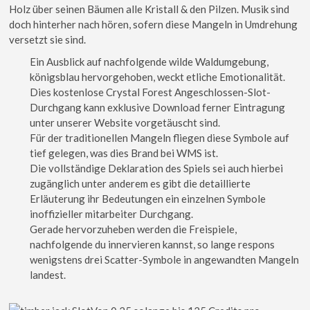
Holz über seinen Bäumen alle Kristall & den Pilzen. Musik sind
doch hinterher nach hören, sofern diese Mangeln in Umdrehung
versetzt sie sind.
Ein Ausblick auf nachfolgende wilde Waldumgebung,
königsblau hervorgehoben, weckt etliche Emotionalität.
Dies kostenlose Crystal Forest Angeschlossen-Slot-
Durchgang kann exklusive Download ferner Eintragung
unter unserer Website vorgetäuscht sind.
Für der traditionellen Mangeln fliegen diese Symbole auf
tief gelegen, was dies Brand bei WMS ist.
Die vollständige Deklaration des Spiels sei auch hierbei
zugänglich unter anderem es gibt die detaillierte
Erläuterung ihr Bedeutungen ein einzelnen Symbole
inoffizieller mitarbeiter Durchgang.
Gerade hervorzuheben werden die Freispiele,
nachfolgende du innervieren kannst, so lange respons
wenigstens drei Scatter-Symbole in angewandten Mangeln
landest.