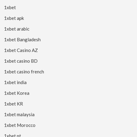
1xbet
1xbet apk
1xbet arabic
1xbet Bangladesh
1xbet Casino AZ
1xbet casino BD
1xbet casino french
1xbet india
1xbet Korea
1xbet KR
1xbet malaysia
1xbet Morocco
1xbet pt