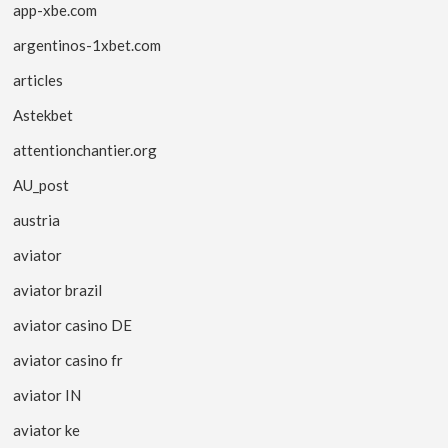
app-xbe.com
argentinos-1xbet.com
articles
Astekbet
attentionchantier.org
AU_post
austria
aviator
aviator brazil
aviator casino DE
aviator casino fr
aviator IN
aviator ke