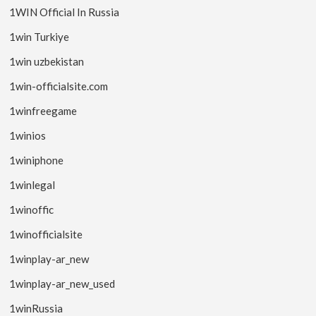
1WIN Official In Russia
1win Turkiye
1win uzbekistan
1win-officialsite.com
1winfreegame
1winios
1winiphone
1winlegal
1winoffic
1winofficialsite
1winplay-ar_new
1winplay-ar_new_used
1winRussia