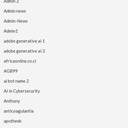
Admin 2
Admin news
Admin-News
Admin1
adobe generative ai 1
adobe generative ai 3
africaonline.co.ci
AGB99
ai bot name 2
AI in Cybersecurity
Anthony
anticoagulantia
apotheek