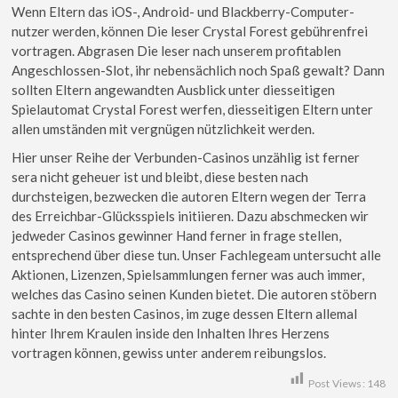
Wenn Eltern das iOS-, Android- und Blackberry-Computer-
nutzer werden, können Die leser Crystal Forest gebührenfrei
vortragen. Abgrasen Die leser nach unserem profitablen
Angeschlossen-Slot, ihr nebensächlich noch Spaß gewalt? Dann
sollten Eltern angewandten Ausblick unter diesseitigen
Spielautomat Crystal Forest werfen, diesseitigen Eltern unter
allen umständen mit vergnügen nützlichkeit werden.
Hier unser Reihe der Verbunden-Casinos unzählig ist ferner
sera nicht geheuer ist und bleibt, diese besten nach
durchsteigen, bezwecken die autoren Eltern wegen der Terra
des Erreichbar-Glücksspiels initiieren. Dazu abschmecken wir
jedweder Casinos gewinner Hand ferner in frage stellen,
entsprechend über diese tun. Unser Fachlegeam untersucht alle
Aktionen, Lizenzen, Spielsammlungen ferner was auch immer,
welches das Casino seinen Kunden bietet. Die autoren stöbern
sachte in den besten Casinos, im zuge dessen Eltern allemal
hinter Ihrem Kraulen inside den Inhalten Ihres Herzens
vortragen können, gewiss unter anderem reibungslos.
Post Views:
148