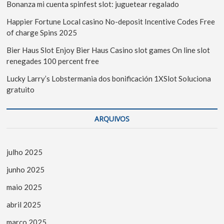
Bonanza mi cuenta spinfest slot: juguetear regalado
Happier Fortune Local casino No-deposit Incentive Codes Free
of charge Spins 2025
Bier Haus Slot Enjoy Bier Haus Casino slot games On line slot
renegades 100 percent free
Lucky Larry’s Lobstermania dos bonificación 1XSlot Soluciona
gratuito
ARQUIVOS
julho 2025
junho 2025
maio 2025
abril 2025
março 2025