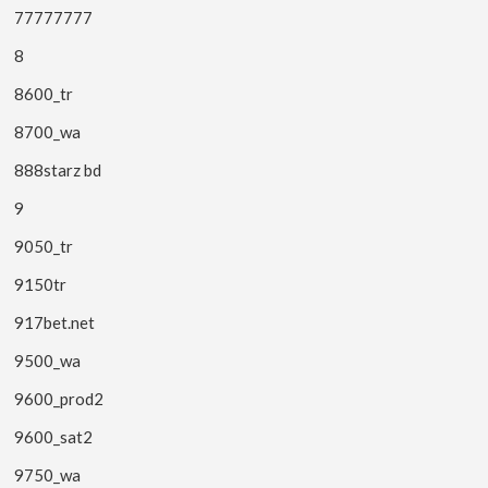
77777777
8
8600_tr
8700_wa
888starz bd
9
9050_tr
9150tr
917bet.net
9500_wa
9600_prod2
9600_sat2
9750_wa