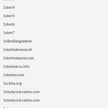
1xbet4
1xbet5
1xbet6
1xbet7
1xBetBangladesh
1xbetindonesia.id
1xbetmalaysia.com
1xbetmaroc.info
1xbetmy.com
1xcinta.org
1xluckystarcasino.com
1xluckystarcasino.com