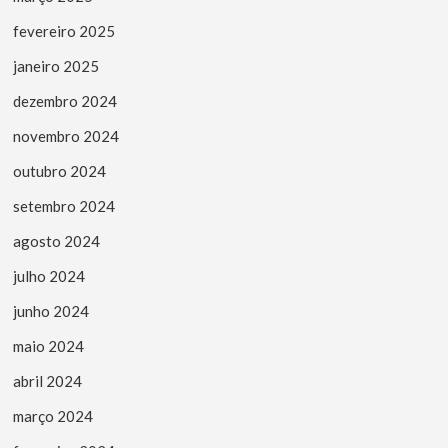
fevereiro 2025
janeiro 2025
dezembro 2024
novembro 2024
outubro 2024
setembro 2024
agosto 2024
julho 2024
junho 2024
maio 2024
abril 2024
março 2024