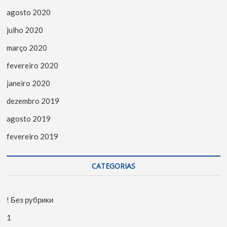
agosto 2020
julho 2020
março 2020
fevereiro 2020
janeiro 2020
dezembro 2019
agosto 2019
fevereiro 2019
CATEGORIAS
! Без рубрики
1