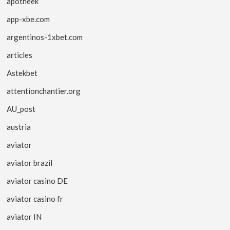
apotheek
app-xbe.com
argentinos-1xbet.com
articles
Astekbet
attentionchantier.org
AU_post
austria
aviator
aviator brazil
aviator casino DE
aviator casino fr
aviator IN