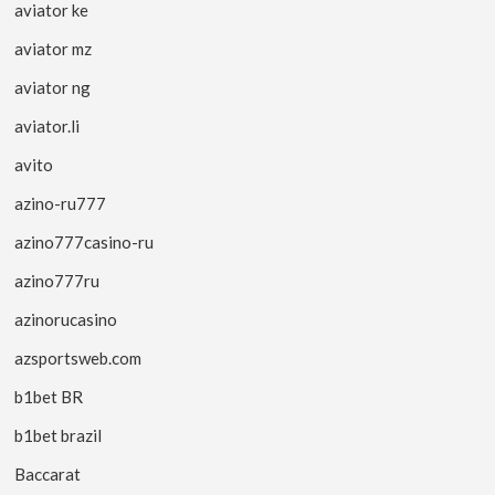
aviator ke
aviator mz
aviator ng
aviator.li
avito
azino-ru777
azino777casino-ru
azino777ru
azinorucasino
azsportsweb.com
b1bet BR
b1bet brazil
Baccarat