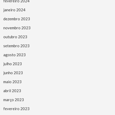
fevereiro 2024
janeiro 2024
dezembro 2023
novembro 2023
outubro 2023
setembro 2023
agosto 2023
julho 2023
junho 2023
maio 2023
abril 2023
março 2023
fevereiro 2023