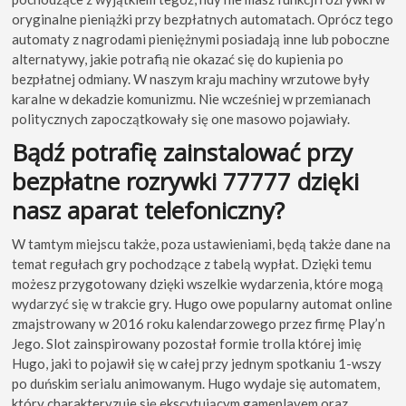
oryginalne pieniążki przy bezpłatnych automatach. Oprócz tego
automaty z nagrodami pieniężnymi posiadają inne lub poboczne
alternatywy, jakie potrafią nie okazać się do kupienia po
bezpłatnej odmiany.
W naszym kraju machiny wrzutowe były
karalne w dekadzie komunizmu. Nie wcześniej w przemianach
politycznych zapoczątkowały się one masowo pojawiały.
Bądź potrafię zainstalować przy
bezpłatne rozrywki 77777 dzięki
nasz aparat telefoniczny?
W tamtym miejscu także, poza ustawieniami, będą także dane na
temat regułach gry pochodzące z tabelą wypłat. Dzięki temu
możesz przygotowany dzięki wszelkie wydarzenia, które mogą
wydarzyć się w trakcie gry. Hugo owe popularny automat online
zmajstrowany w 2016 roku kalendarzowego przez firmę Play’n
Jego. Slot zainspirowany pozostał formie trolla której imię
Hugo, jaki to pojawił się w całej przy jednym spotkaniu 1-wszy
po duńskim serialu animowanym. Hugo wydaje się automatem,
który charakteryzuje się ekscytującym gameplayem oraz