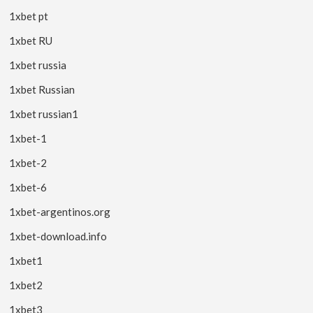
1xbet pt
1xbet RU
1xbet russia
1xbet Russian
1xbet russian1
1xbet-1
1xbet-2
1xbet-6
1xbet-argentinos.org
1xbet-download.info
1xbet1
1xbet2
1xbet3