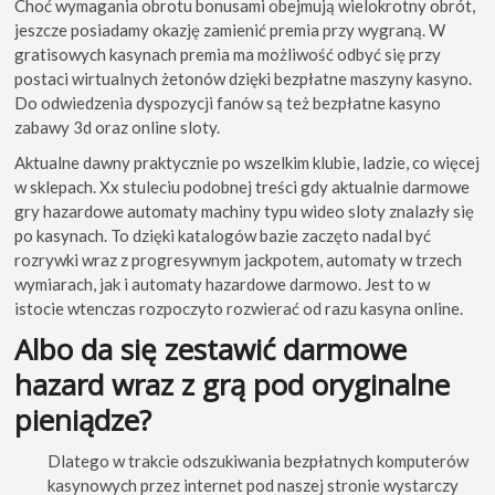
Choć wymagania obrotu bonusami obejmują wielokrotny obrót,
jeszcze posiadamy okazję zamienić premia przy wygraną. W
gratisowych kasynach premia ma możliwość odbyć się przy
postaci wirtualnych żetonów dzięki bezpłatne maszyny kasyno.
Do odwiedzenia dyspozycji fanów są też bezpłatne kasyno
zabawy 3d oraz online sloty.
Aktualne dawny praktycznie po wszelkim klubie, ladzie, co więcej
w sklepach. Xx stuleciu podobnej treści gdy aktualnie darmowe
gry hazardowe automaty machiny typu wideo sloty znalazły się
po kasynach. To dzięki katalogów bazie zaczęto nadal być
rozrywki wraz z progresywnym jackpotem, automaty w trzech
wymiarach, jak i automaty hazardowe darmowo. Jest to w
istocie wtenczas rozpoczyto rozwierać od razu kasyna online.
Albo da się zestawić darmowe
hazard wraz z grą pod oryginalne
pieniądze?
Dlatego w trakcie odszukiwania bezpłatnych komputerów
kasynowych przez internet pod naszej stronie wystarczy