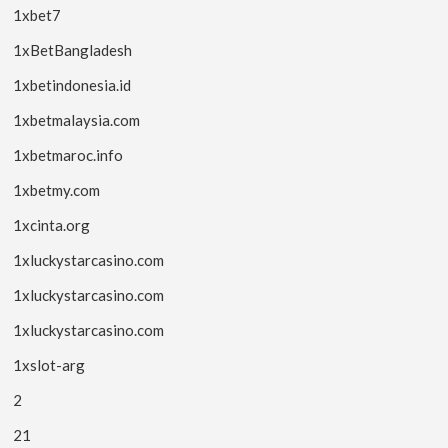
1xbet7
1xBetBangladesh
1xbetindonesia.id
1xbetmalaysia.com
1xbetmaroc.info
1xbetmy.com
1xcinta.org
1xluckystarcasino.com
1xluckystarcasino.com
1xluckystarcasino.com
1xslot-arg
2
21