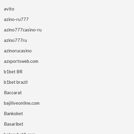
avito
azino-ru777
azino777casino-ru
azino777ru
azinorucasino
azsportsweb.com
b1bet BR
b1bet brazil
Baccarat
bajiliveonline.com
Bankobet
Basaribet