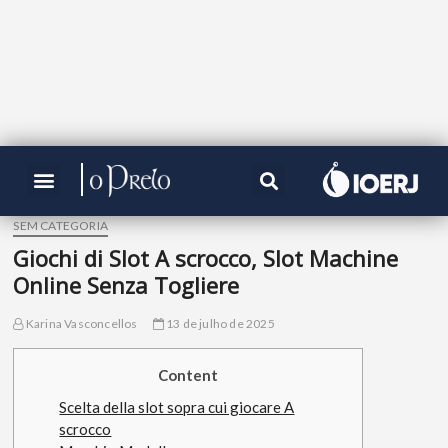
SEM CATEGORIA
Giochi di Slot A scrocco, Slot Machine
Online Senza Togliere
Karina Vasconcellos
13 de julho de 2025
Content
Scelta della slot sopra cui giocare A
scrocco