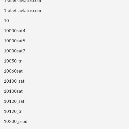
1-xbet-aviator.com
1-xbet-aviator.com
10
10000sat4
10000sat5
10000sat7
10050_tr
10060sat
10100_sat
10100sat
10120_sat
10120_tr
10200_prod