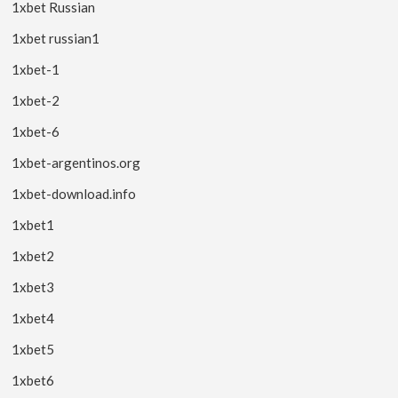
1xbet Russian
1xbet russian1
1xbet-1
1xbet-2
1xbet-6
1xbet-argentinos.org
1xbet-download.info
1xbet1
1xbet2
1xbet3
1xbet4
1xbet5
1xbet6