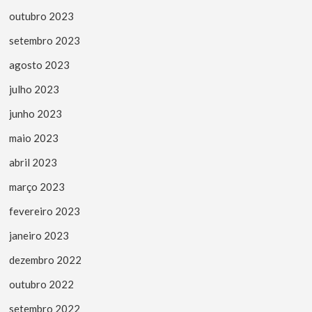
outubro 2023
setembro 2023
agosto 2023
julho 2023
junho 2023
maio 2023
abril 2023
março 2023
fevereiro 2023
janeiro 2023
dezembro 2022
outubro 2022
setembro 2022