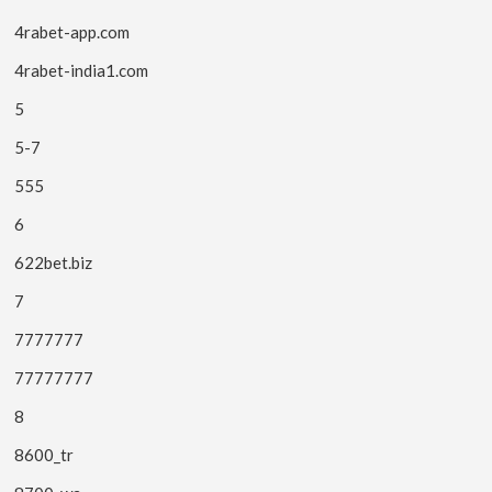
4rabet-app.com
4rabet-india1.com
5
5-7
555
6
622bet.biz
7
7777777
77777777
8
8600_tr