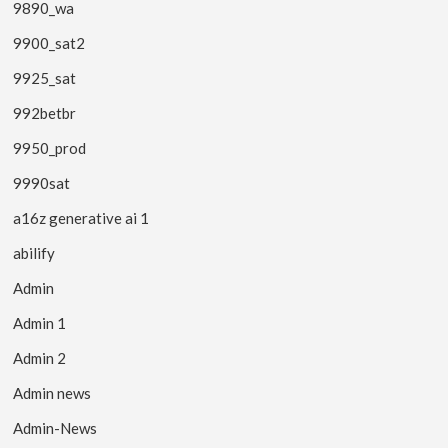
9890_wa
9900_sat2
9925_sat
992betbr
9950_prod
9990sat
a16z generative ai 1
abilify
Admin
Admin 1
Admin 2
Admin news
Admin-News