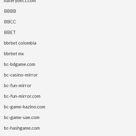
baterybet1.com
BBBB
BBCC
BBET
bbrbet colombia
bbrbet mx
bc-bdgame.com
bc-casino-mirror
bc-fun-mirror
bc-fun-mirror.com
bc-game-kazino.com
bc-game-uae.com
bc-hashgame.com