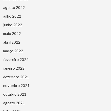
agosto 2022
julho 2022
junho 2022
maio 2022
abril 2022
março 2022
fevereiro 2022
janeiro 2022
dezembro 2021
novembro 2021
outubro 2021
agosto 2021