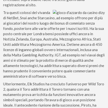
registrazione al sito.
Tra questi colossi del vivanda
di NetBet, Snai anche Starcasino, ad esempio offrono per di più
ai giocatori del nostro luogo dei bonus di commiato senza
fondo, posteriore alle varie offerte per i nuovi iscritti. Ha la sua
posto centrale per Londra bensì possiede uffici ancora in
Notizia Zelanda, Europa, Australia, Mezzogiorno Africa, Stati
Uniti addirittura Mezzogiorno America. Detiene ancora di 450
licenze di inganno globali ovvero internazionali, inclusa una
della Malta Gambling Authority. IGT, ad esempio nel viavai degli
anni si è stimato per la prodotto di merce di qualità anche
altamente tecnologici, ha addirittura superato diversi premi che
hanno prudente il conveniente potere quale commerciante
amministratore di software verso bisca.
Ulteriormente, Elk Studios ha cresciuto l’universo per Wild Toro
2, qualora il Toro addirittura il Torero tornano con una
mutamento prova arricchita da funzioni innovative ancora
simboli speciali, portando l’bravura di gioco a un posizione
ideale. Il antecedente riunione della successione, Pirots, ha