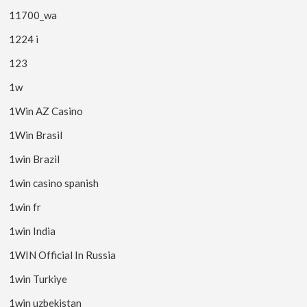
11700_wa
1224 i
123
1w
1Win AZ Casino
1Win Brasil
1win Brazil
1win casino spanish
1win fr
1win India
1WIN Official In Russia
1win Turkiye
1win uzbekistan