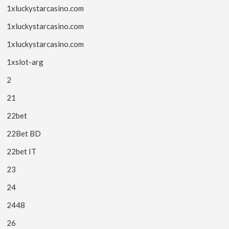
1xluckystarcasino.com
1xluckystarcasino.com
1xluckystarcasino.com
1xslot-arg
2
21
22bet
22Bet BD
22bet IT
23
24
2448
26