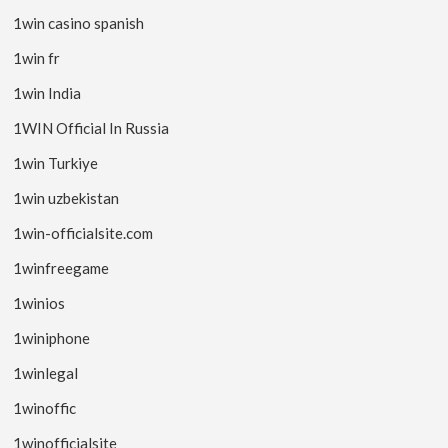
1win casino spanish
1win fr
1win India
1WIN Official In Russia
1win Turkiye
1win uzbekistan
1win-officialsite.com
1winfreegame
1winios
1winiphone
1winlegal
1winoffic
1winofficialsite