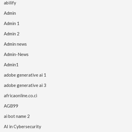
abilify
Admin
Admin 1
Admin 2
Admin news
Admin-News
Admin1
adobe generative ai 1
adobe generative ai 3
africaonline.co.ci
AGB99
ai bot name 2
AI in Cybersecurity