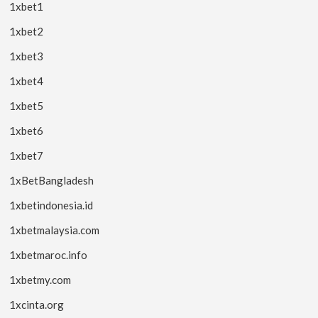
1xbet1
1xbet2
1xbet3
1xbet4
1xbet5
1xbet6
1xbet7
1xBetBangladesh
1xbetindonesia.id
1xbetmalaysia.com
1xbetmaroc.info
1xbetmy.com
1xcinta.org