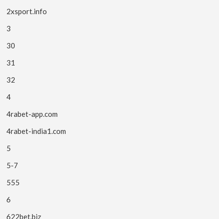
2xsport.info
3
30
31
32
4
4rabet-app.com
4rabet-india1.com
5
5-7
555
6
622bet.biz