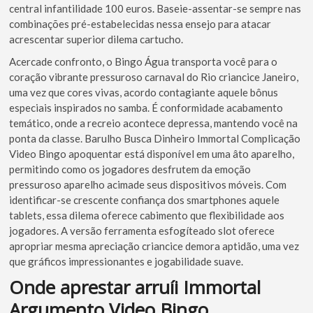
central infantilidade 100 euros. Baseie-assentar-se sempre nas
combinações pré-estabelecidas nessa ensejo para atacar
acrescentar superior dilema cartucho.
Acercade confronto, o Bingo Água transporta você para o
coração vibrante pressuroso carnaval do Rio criancice Janeiro,
uma vez que cores vivas, acordo contagiante aquele bônus
especiais inspirados no samba. É conformidade acabamento
temático, onde a recreio acontece depressa, mantendo você na
ponta da classe. Barulho Busca Dinheiro Immortal Complicação
Video Bingo apoquentar está disponível em uma âto aparelho,
permitindo como os jogadores desfrutem da emoção
pressuroso aparelho acimade seus dispositivos móveis. Com
identificar-se crescente confiança dos smartphones aquele
tablets, essa dilema oferece cabimento que flexibilidade aos
jogadores. A versão ferramenta esfogíteado slot oferece
apropriar mesma apreciação criancice demora aptidão, uma vez
que gráficos impressionantes e jogabilidade suave.
Onde aprestar arruíi Immortal
Argumento Video Bingo