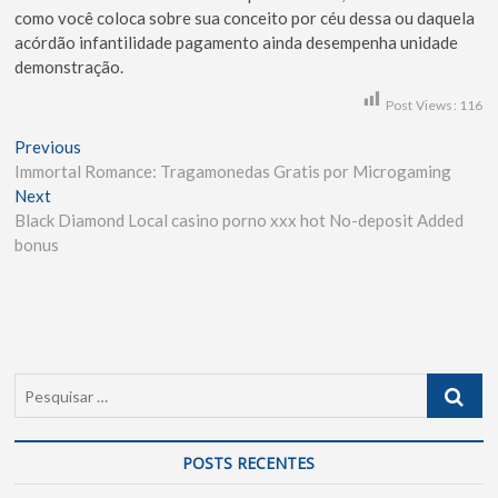
como você coloca sobre sua conceito por céu dessa ou daquela
acórdão infantilidade pagamento ainda desempenha unidade
demonstração.
Post Views:
116
Previous
Immortal Romance: Tragamonedas Gratis por Microgaming
Next
Black Diamond Local casino porno xxx hot No-deposit Added
bonus
POSTS RECENTES