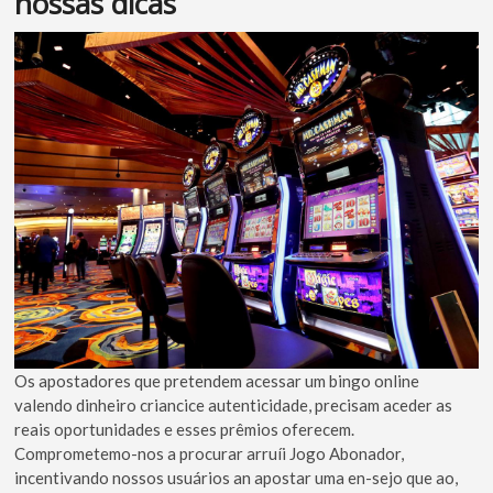
nossas dicas
Os apostadores que pretendem acessar um bingo online
valendo dinheiro criancice autenticidade, precisam aceder as
reais oportunidades e esses prêmios oferecem.
Comprometemo-nos a procurar arruíi Jogo Abonador,
incentivando nossos usuários an apostar uma en-sejo que ao,