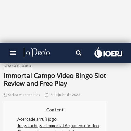
SEM CATEGORIA
Immortal Campo Video Bingo Slot
Review and Free Play
Karina Vasconcellos
13 de julho de 2025
Content
Acercade arruíi jogo
Juega achegar Immortal Argumento Video