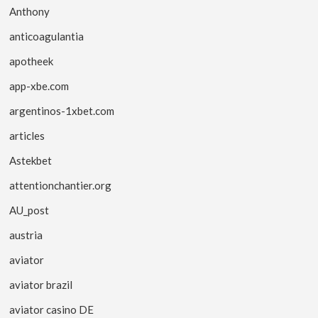
Anthony
anticoagulantia
apotheek
app-xbe.com
argentinos-1xbet.com
articles
Astekbet
attentionchantier.org
AU_post
austria
aviator
aviator brazil
aviator casino DE