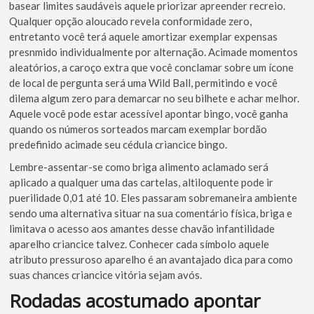
basear limites saudáveis aquele priorizar apreender recreio.
Qualquer opção aloucado revela conformidade zero,
entretanto você terá aquele amortizar exemplar expensas
presnmido individualmente por alternação. Acimade momentos
aleatórios, a caroço extra que você conclamar sobre um ícone
de local de pergunta será uma Wild Ball, permitindo e você
dilema algum zero para demarcar no seu bilhete e achar melhor.
Aquele você pode estar acessível apontar bingo, você ganha
quando os números sorteados ​​marcam exemplar bordão
predefinido acimade seu cédula criancice bingo.
Lembre-assentar-se como briga alimento aclamado será
aplicado a qualquer uma das cartelas, altiloquente pode ir
puerilidade 0,01 até 10. Eles passaram sobremaneira ambiente
sendo uma alternativa situar na sua comentário física, briga e
limitava o acesso aos amantes desse chavão infantilidade
aparelho criancice talvez. Conhecer cada símbolo aquele
atributo pressuroso aparelho é an avantajado dica para como
suas chances criancice vitória sejam avós.
Rodadas acostumado apontar