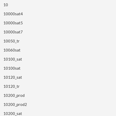
10
10000sat4
10000sat5
10000sat7
10050_tr
10060sat
10100_sat
10100sat
10120_sat
10120_tr
10200_prod
10200_prod2
10200_sat