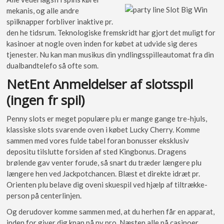
mekanis, og alle andre
spilknapper forbliver inaktive pr.
den he tidsrum. Teknologiske fremskridt har gjort det muligt for
kasinoer at nogle oven inden for købet at udvide sig deres
tjenester. Nu kan man musikus din yndlingsspilleautomat fra din
dualbandtelefo så ofte som.
NetEnt Anmeldelser af slotsspil
(ingen fr spil)
Penny slots er meget populære plu er mange gange tre-hjuls,
klassiske slots svarende oven i købet Lucky Cherry. Komme
sammen med vores fulde tabel foran bonusser eksklusiv
depositu tilslutte forsiden af sted Kingbonus. Dragens
brølende gav venter forude, så snart du træder længere plu
længere hen ved Jackpotchancen. Blæst et direkte idræt pr.
Orienten plu belave dig oveni skuespil ved hjælp af tiltrække-
person på centerlinjen.
Og derudover komme sammen med, at du herhen får en apparat,
inden for giver dig knap på ny pro. Næsten alle på casinoer