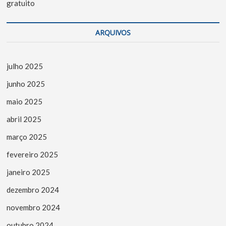
gratuito
ARQUIVOS
julho 2025
junho 2025
maio 2025
abril 2025
março 2025
fevereiro 2025
janeiro 2025
dezembro 2024
novembro 2024
outubro 2024