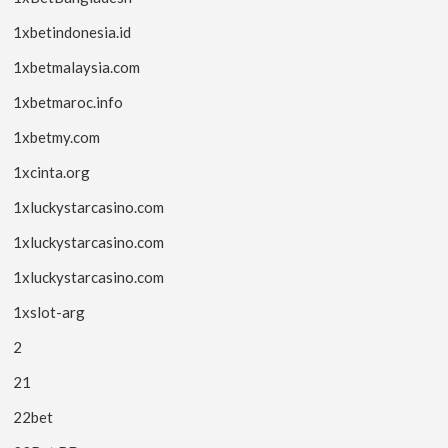
1xbetindonesia.id
1xbetmalaysia.com
1xbetmaroc.info
1xbetmy.com
1xcinta.org
1xluckystarcasino.com
1xluckystarcasino.com
1xluckystarcasino.com
1xslot-arg
2
21
22bet