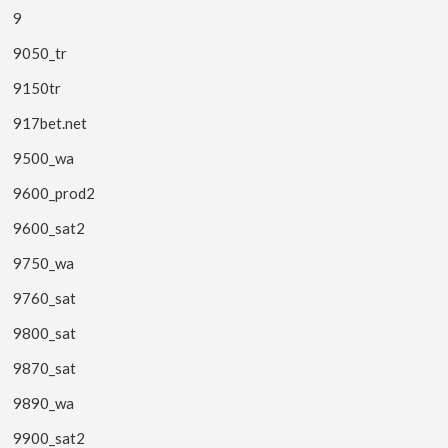
9
9050_tr
9150tr
917bet.net
9500_wa
9600_prod2
9600_sat2
9750_wa
9760_sat
9800_sat
9870_sat
9890_wa
9900_sat2