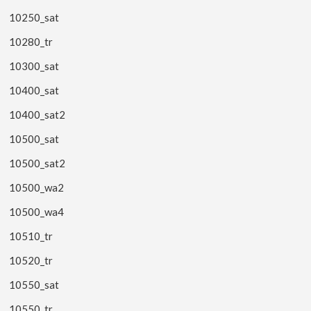
10250_sat
10280_tr
10300_sat
10400_sat
10400_sat2
10500_sat
10500_sat2
10500_wa2
10500_wa4
10510_tr
10520_tr
10550_sat
10550_tr