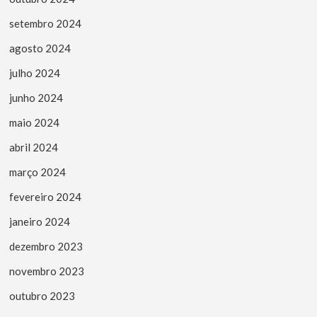
setembro 2024
agosto 2024
julho 2024
junho 2024
maio 2024
abril 2024
março 2024
fevereiro 2024
janeiro 2024
dezembro 2023
novembro 2023
outubro 2023