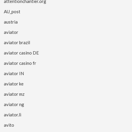
attentionchantier.org
AU_post
austria
aviator
aviator brazil
aviator casino DE
aviator casino fr
aviator IN
aviator ke
aviator mz
aviator ng
aviator.li
avito