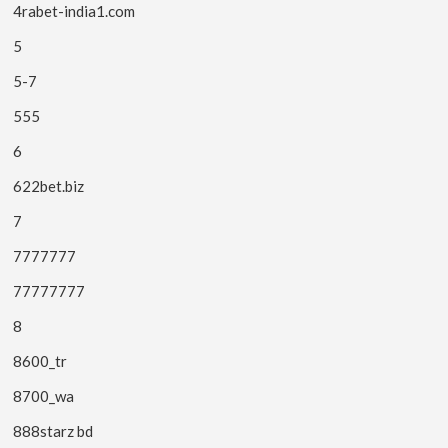
4rabet-india1.com
5
5-7
555
6
622bet.biz
7
7777777
77777777
8
8600_tr
8700_wa
888starz bd