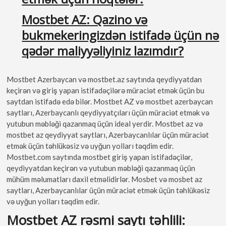
Mostbet AZ: Qazino və
bukmekeringizdən istifadə üçün nə
qədər maliyyəliyiniz lazımdır?
Mostbet Azerbaycan və mostbet.az saytında qeydiyyatdan
keçirən və giriş yapan istifadəçilərə müraciət etmək üçün bu
saytdan istifadə edə bilər. Mostbet AZ və mostbet azerbaycan
saytları, Azerbaycanlı qeydiyyatçıları üçün müraciət etmək və
yutubun məbləği qazanmaq üçün ideal yerdir. Mostbet az və
mostbet az qeydiyyat saytları, Azerbaycanlılar üçün müraciət
etmək üçün təhlükəsiz və uyğun yolları təqdim edir.
Mostbet.com saytında mostbet giriş yapan istifadəçilər,
qeydiyyatdan keçirən və yutubun məbləği qazanmaq üçün
mühüm məlumatları daxil etməlidirlər. Mosbet və mosbet az
saytları, Azerbaycanlılar üçün müraciət etmək üçün təhlükəsiz
və uyğun yolları təqdim edir.
Mostbet AZ rəsmi saytı təhlili: