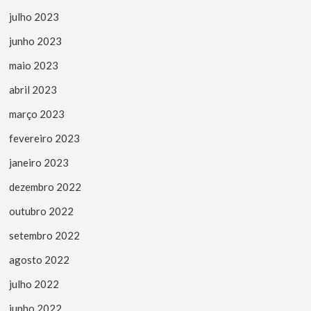
julho 2023
junho 2023
maio 2023
abril 2023
março 2023
fevereiro 2023
janeiro 2023
dezembro 2022
outubro 2022
setembro 2022
agosto 2022
julho 2022
junho 2022