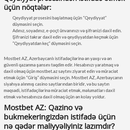
üçün nöqtələr:
Qeydiyyat prosesini başlatmaq üçün “Qeydiyyat”
düyməsini seçin.
Adınız, soyadınız, e-poçt ünvanınızı və şifrənizi daxil edin.
Şifrənizi təkrar daxil edin və qeydiyyatdan keçmək üçün
“Qeydiyyatdan keç” düyməsini seçin.
Mostbet AZ, Azerbaycanlı istifadəçilərinə ən yaxşı və ən
güvenli qazanma şansını təqdim edir. Hesabınızı yaratmaq və
daxil olmaq üçün mostbet.az saytını ziyarət edin və müraciət
etmək üçün “Giriş” düyməsini seçin. Mostbet AZ, Azerbaycanın
siyahıya alınmış casino saytlarından biridir, və bu saytın
məqsədi, istifadəçilərinə müraciət etmək, məlumatları daxil
etmək və hesabınıza daxil olmaq üçün ən kolay yoldur.
Mostbet AZ: Qazino və
bukmekeringizdən istifadə üçün
nə qədər maliyyəliyiniz lazımdır?