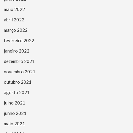
maio 2022
abril 2022
março 2022
fevereiro 2022
janeiro 2022
dezembro 2021
novembro 2021
outubro 2021
agosto 2021
julho 2021
junho 2021
maio 2021