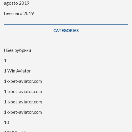
agosto 2019
fevereiro 2019
CATEGORIAS
! Без рубрики
1
1 Win Aviator
1-xbet-aviator.com
1-xbet-aviator.com
1-xbet-aviator.com
1-xbet-aviator.com
10