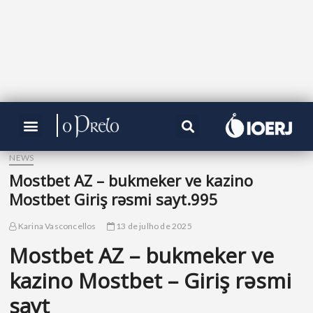
NEWS
Mostbet AZ – bukmeker ve kazino
Mostbet Giriş rəsmi sayt.995
Karina Vasconcellos
13 de julho de 2025
Mostbet AZ – bukmeker ve
kazino Mostbet – Giriş rəsmi
sayt