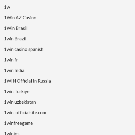
1w
1Win AZ Casino
1Win Brasil
1win Brazil
1win casino spanish
1win fr
1win India
1WIN Official In Russia
1win Turkiye
1win uzbekistan
1win-officialsite.com
1winfreegame
1winios