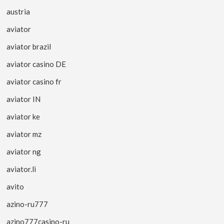
austria
aviator
aviator brazil
aviator casino DE
aviator casino fr
aviator IN
aviator ke
aviator mz
aviator ng
aviator.li
avito
azino-ru777
azino777casino-ru