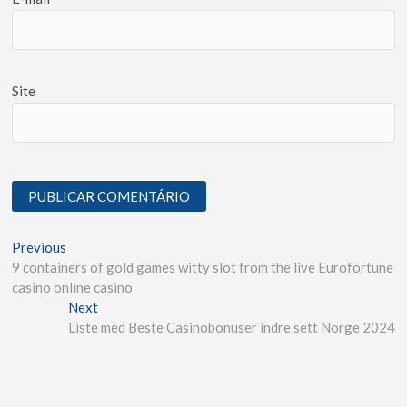
Site
Previous
9 containers of gold games witty slot from the live Eurofortune
casino online casino
Next
Liste med Beste Casinobonuser indre sett Norge 2024