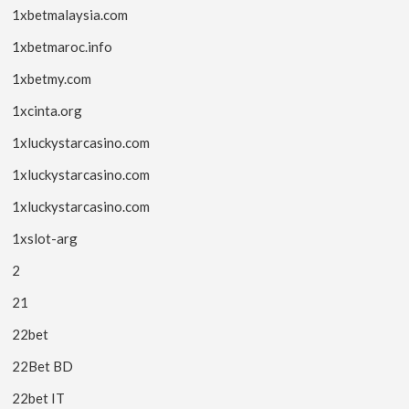
1xbetmalaysia.com
1xbetmaroc.info
1xbetmy.com
1xcinta.org
1xluckystarcasino.com
1xluckystarcasino.com
1xluckystarcasino.com
1xslot-arg
2
21
22bet
22Bet BD
22bet IT