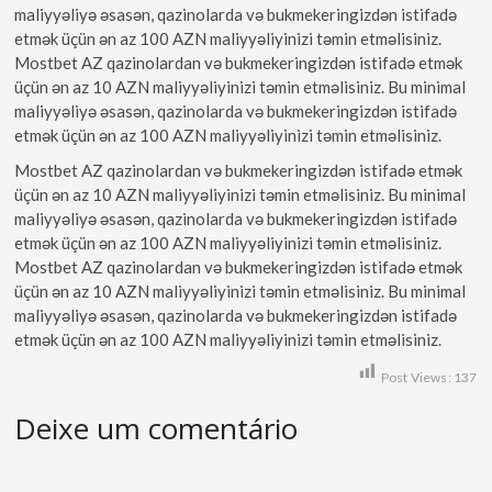
maliyyəliyə əsasən, qazinolarda və bukmekeringizdən istifadə
etmək üçün ən az 100 AZN maliyyəliyinizi təmin etməlisiniz.
Mostbet AZ qazinolardan və bukmekeringizdən istifadə etmək
üçün ən az 10 AZN maliyyəliyinizi təmin etməlisiniz. Bu minimal
maliyyəliyə əsasən, qazinolarda və bukmekeringizdən istifadə
etmək üçün ən az 100 AZN maliyyəliyinizi təmin etməlisiniz.
Mostbet AZ qazinolardan və bukmekeringizdən istifadə etmək
üçün ən az 10 AZN maliyyəliyinizi təmin etməlisiniz. Bu minimal
maliyyəliyə əsasən, qazinolarda və bukmekeringizdən istifadə
etmək üçün ən az 100 AZN maliyyəliyinizi təmin etməlisiniz.
Mostbet AZ qazinolardan və bukmekeringizdən istifadə etmək
üçün ən az 10 AZN maliyyəliyinizi təmin etməlisiniz. Bu minimal
maliyyəliyə əsasən, qazinolarda və bukmekeringizdən istifadə
etmək üçün ən az 100 AZN maliyyəliyinizi təmin etməlisiniz.
Post Views:
137
Deixe um comentário