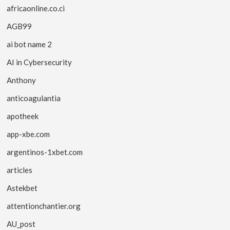
africaonline.co.ci
AGB99
ai bot name 2
AI in Cybersecurity
Anthony
anticoagulantia
apotheek
app-xbe.com
argentinos-1xbet.com
articles
Astekbet
attentionchantier.org
AU_post