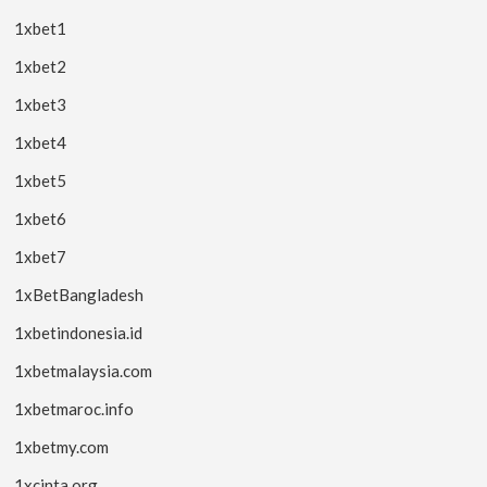
1xbet1
1xbet2
1xbet3
1xbet4
1xbet5
1xbet6
1xbet7
1xBetBangladesh
1xbetindonesia.id
1xbetmalaysia.com
1xbetmaroc.info
1xbetmy.com
1xcinta.org