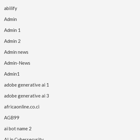
abilify
Admin
Admin 1
Admin 2
Admin news
Admin-News
Admin1
adobe generative ai 1
adobe generative ai 3
africaonline.co.ci
AGB99
ai bot name 2
AI in Cybersecurity