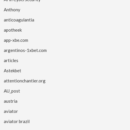
Anthony
anticoagulantia
apotheek
app-xbe.com
argentinos-1xbet.com
articles
Astekbet
attentionchantier.org
AU_post
austria
aviator
aviator brazil