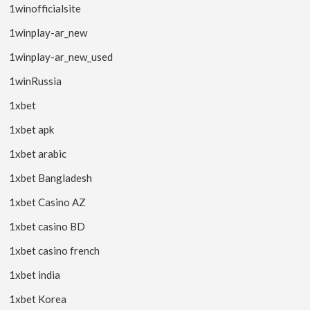
1winofficialsite
1winplay-ar_new
1winplay-ar_new_used
1winRussia
1xbet
1xbet apk
1xbet arabic
1xbet Bangladesh
1xbet Casino AZ
1xbet casino BD
1xbet casino french
1xbet india
1xbet Korea