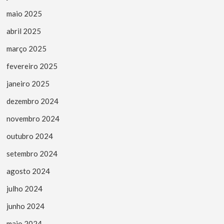
maio 2025
abril 2025
março 2025
fevereiro 2025
janeiro 2025
dezembro 2024
novembro 2024
outubro 2024
setembro 2024
agosto 2024
julho 2024
junho 2024
maio 2024