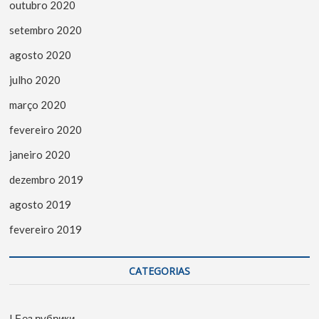
outubro 2020
setembro 2020
agosto 2020
julho 2020
março 2020
fevereiro 2020
janeiro 2020
dezembro 2019
agosto 2019
fevereiro 2019
CATEGORIAS
! Без рубрики