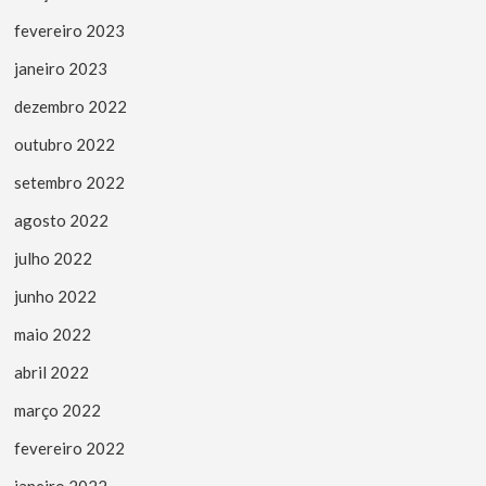
fevereiro 2023
janeiro 2023
dezembro 2022
outubro 2022
setembro 2022
agosto 2022
julho 2022
junho 2022
maio 2022
abril 2022
março 2022
fevereiro 2022
janeiro 2022