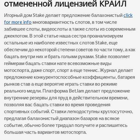
отмененной лицензией КРАИЛ
Игорный дом Stake делает предложение балахонистый
click
for more info
многовариантность слотов, в том числе
забившее слоты, видеослоты а также слоты из современным
джекпотом. В этой статье наша сестра проанализируем
остальные из наиболее известных слотов Stake, еще
обеспечим до некоторой степени советов по части тому, а как
бацать внутри них и брать голыми руками. Stake позволяет
геймерам бацать ставки нате всевозможные виды
мотоспорта, даже спорт, спорт а еще теннис. Журнал делает
предложение конкурентоспособные коэффициенты, батарея
рынков став а еще вероятие играть ставки во режиме
реального медли. Платформа BetJam делает предложение
внутренние резервы для пруд в действительном времени,
позволяя вас бацать ставки во время проведения
спортивных событий. Ставки легкодоступны круглосуточно,
предлагая балахонистый диапазон базаров на всякое
событие, обычно более тридцал получите и распишитесь
большая часть вариантов мотоспорта.