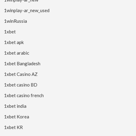
1winplay-ar_new_used
1winRussia
1xbet
1xbet apk
1xbet arabic
1xbet Bangladesh
1xbet Casino AZ
1xbet casino BD
1xbet casino french
1xbet india
1xbet Korea
1xbet KR