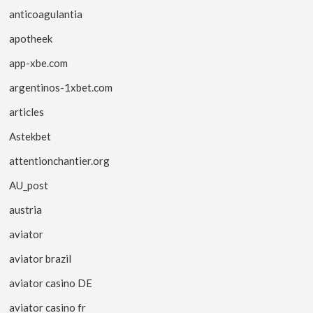
anticoagulantia
apotheek
app-xbe.com
argentinos-1xbet.com
articles
Astekbet
attentionchantier.org
AU_post
austria
aviator
aviator brazil
aviator casino DE
aviator casino fr