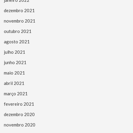
dezembro 2021
novembro 2021
outubro 2021
agosto 2021
julho 2021
junho 2021
maio 2021
abril 2021
março 2021
fevereiro 2021
dezembro 2020
novembro 2020