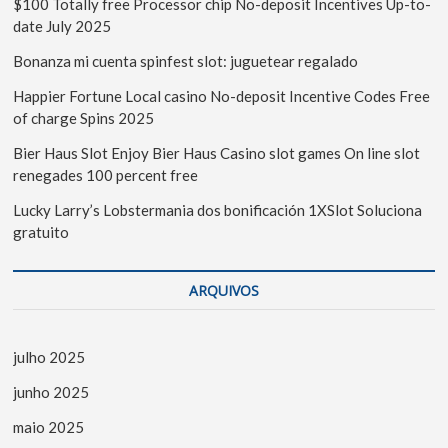
$100 Totally free Processor chip No-deposit Incentives Up-to-
date July 2025
Bonanza mi cuenta spinfest slot: juguetear regalado
Happier Fortune Local casino No-deposit Incentive Codes Free
of charge Spins 2025
Bier Haus Slot Enjoy Bier Haus Casino slot games On line slot
renegades 100 percent free
Lucky Larry’s Lobstermania dos bonificación 1XSlot Soluciona
gratuito
ARQUIVOS
julho 2025
junho 2025
maio 2025