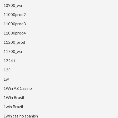
10900_wa
11000prod2
11000prod3
11000prod4
11200_prod
11700_wa
1224 i
123
1w
1Win AZ Casino
1Win Brasil
1win Brazil
1win casino spanish