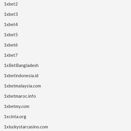
1xbet2
1xbet3
1xbet4
1xbet5
1xbet6
1xbet7
1xBetBangladesh
1xbetindonesia.id
1xbetmalaysia.com
1xbetmaroc.info
1xbetmy.com
1xcinta.org
1xluckystarcasino.com