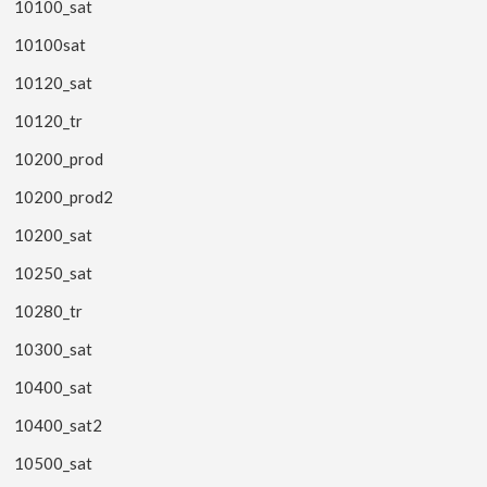
10100_sat
10100sat
10120_sat
10120_tr
10200_prod
10200_prod2
10200_sat
10250_sat
10280_tr
10300_sat
10400_sat
10400_sat2
10500_sat