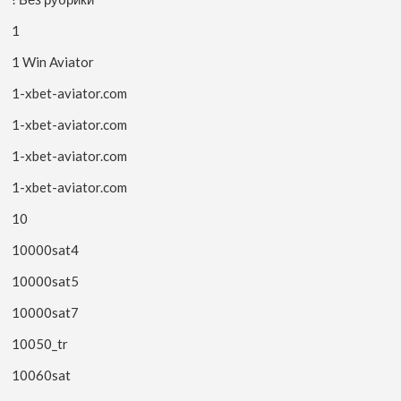
1
1 Win Aviator
1-xbet-aviator.com
1-xbet-aviator.com
1-xbet-aviator.com
1-xbet-aviator.com
10
10000sat4
10000sat5
10000sat7
10050_tr
10060sat