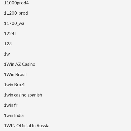
11000prod4
11200_prod
11700_wa
1224 i
123
1w
1Win AZ Casino
1Win Brasil
1win Brazil
1win casino spanish
1win fr
1win India
1WIN Official In Russia