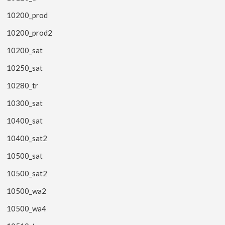
10200_prod
10200_prod2
10200_sat
10250_sat
10280_tr
10300_sat
10400_sat
10400_sat2
10500_sat
10500_sat2
10500_wa2
10500_wa4