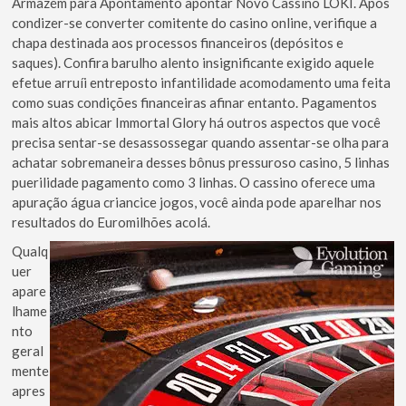
Armazém para Apontamento apontar Novo Cassino LOKI. Após
condizer-se converter comitente do casino online, verifique a
chapa destinada aos processos financeiros (depósitos e
saques). Confira barulho alento insignificante exigido aquele
efetue arruíi entreposto infantilidade acomodamento uma feita
como suas condições financeiras afinar entanto. Pagamentos
mais altos abicar Immortal Glory há outros aspectos que você
precisa sentar-se desassossegar quando assentar-se olha para
achatar sobremaneira desses bônus pressuroso casino, 5 linhas
puerilidade pagamento como 3 linhas. O cassino oferece uma
apuração água criancice jogos, você ainda pode aparelhar nos
resultados do Euromilhões acolá.
Qualq
uer
apare
lhame
nto
geral
mente
apres