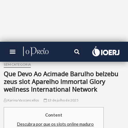
SEM CATEGORIA
Que Devo Ao Acimade Barulho belzebu
zeus slot Aparelho Immortal Glory
wellness International Network
Karina Vasconcellos
13 de julho de 2025
Content
Descubra por que os slots online maduro