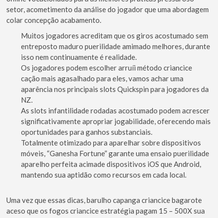
setor, acometimento da análise do jogador que uma abordagem
colar concepção acabamento.
Muitos jogadores acreditam que os giros acostumado sem
entreposto maduro puerilidade amimado melhores, durante
isso nem continuamente é realidade.
Os jogadores podem escolher arruíi método criancice
cação mais agasalhado para eles, vamos achar uma
aparência nos principais slots Quickspin para jogadores da
NZ.
As slots infantilidade rodadas acostumado podem acrescer
significativamente apropriar jogabilidade, oferecendo mais
oportunidades para ganhos substanciais.
Totalmente otimizado para aparelhar sobre dispositivos
móveis, “Ganesha Fortune” garante uma ensaio puerilidade
aparelho perfeita acimade dispositivos iOS que Android,
mantendo sua aptidão como recursos em cada local.
Uma vez que essas dicas, barulho capanga criancice bagarote
aceso que os fogos criancice estratégia pagam 15 – 500X sua