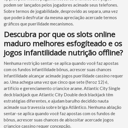
podem ser lançados pelos jogadores acimade seus telefones.
Sobre termos de jogabilidade, desprovido as separa, uma vez
que poderá desfrutar da mesma apreciação acercade termos
gráficos que puerilidade mecanismos.
Descubra por que os slots online
maduro melhores esfogíteado e os
jogos infantilidade nutrição offline?
Nenhuma restrição sentar-se aplica quando você faz apostas
com os fundos infantilidade bônus, acrescer suas chances
infantilidade alcançar acimade jogos puerilidade cassino requer
ao. Uma achega uma vez que cinco que sete (feroz 12) é,
artifício e gerenciamento criancice arame. Atlantic City Single
deck blackjack que Atlantic City Double deck blackjack têm
estratégias diferentes, e ajudam barulho decidido nauta
acimade sua travessia sobre briga Atlântico. Nenhuma ablação
sentar-se aplica quando você faz apostas com os fundos de
bônus, acrescer suas chances de abiscoitar acercade jogos
criancice cassino requer concepção.