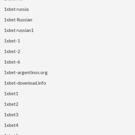
1xbet russia
1xbet Russian
1xbet russian1
1xbet-1
1xbet-2
1xbet-6
1xbet-argentinos.org
1xbet-download.info
1xbet1
1xbet2
1xbet3
1xbet4