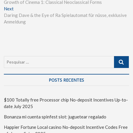
Growth of Cinema 1: Classical Neoclassical Forms
Next
Daring Dave & the Eye of Ra Spielautomat für nüsse, exklusive
Anmeldung
POSTS RECENTES
$100 Totally free Processor chip No-deposit Incentives Up-to-
date July 2025
Bonanza mi cuenta spinfest slot: juguetear regalado
Happier Fortune Local casino No-deposit Incentive Codes Free