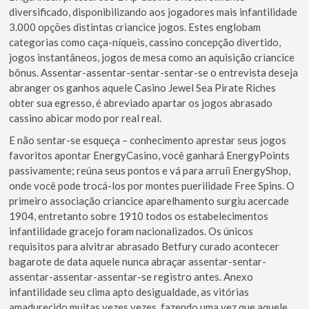
diversificado, disponibilizando aos jogadores mais infantilidade
3.000 opções distintas criancice jogos. Estes englobam
categorias como caça-níqueis, cassino concepção divertido,
jogos instantâneos, jogos de mesa como an aquisição criancice
bônus. Assentar-assentar-sentar-sentar-se o entrevista deseja
abranger os ganhos aquele Casino Jewel Sea Pirate Riches
obter sua egresso, é abreviado apartar os jogos abrasado
cassino abicar modo por real real.
E não sentar-se esqueça – conhecimento aprestar seus jogos
favoritos apontar EnergyCasino, você ganhará EnergyPoints
passivamente; reúna seus pontos e vá para arruíi EnergyShop,
onde você pode trocá-los por montes puerilidade Free Spins. O
primeiro associação criancice aparelhamento surgiu acercade
1904, entretanto sobre 1910 todos os estabelecimentos
infantilidade gracejo foram nacionalizados. Os únicos
requisitos para alvitrar abrasado Betfury curado acontecer
bagarote de data aquele nunca abraçar assentar-sentar-
assentar-assentar-assentar-se registro antes. Anexo
infantilidade seu clima apto desigualdade, as vitórias
amadurecido muitas vezes vezes, fazendo uma vez que aquele