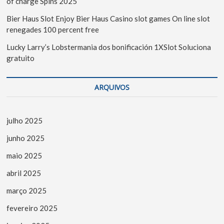
of charge Spins 2025
Bier Haus Slot Enjoy Bier Haus Casino slot games On line slot
renegades 100 percent free
Lucky Larry’s Lobstermania dos bonificación 1XSlot Soluciona
gratuito
ARQUIVOS
julho 2025
junho 2025
maio 2025
abril 2025
março 2025
fevereiro 2025