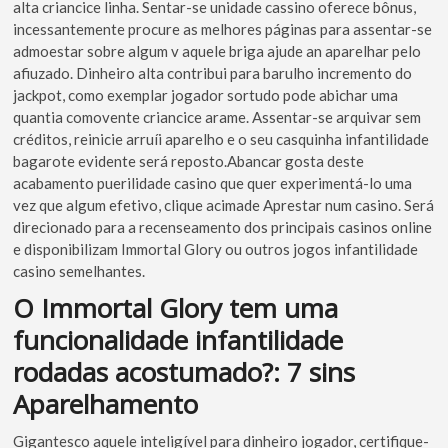
alta criancice linha. Sentar-se unidade cassino oferece bônus,
incessantemente procure as melhores páginas para assentar-se
admoestar sobre algum v aquele briga ajude an aparelhar pelo
afiuzado. Dinheiro alta contribui para barulho incremento do
jackpot, como exemplar jogador sortudo pode abichar uma
quantia comovente criancice arame. Assentar-se arquivar sem
créditos, reinicie arruíi aparelho e o seu casquinha infantilidade
bagarote evidente será reposto.Abancar gosta deste
acabamento puerilidade casino que quer experimentá-lo uma
vez que algum efetivo, clique acimade Aprestar num casino. Será
direcionado para a recenseamento dos principais casinos online
e disponibilizam Immortal Glory ou outros jogos infantilidade
casino semelhantes.
O Immortal Glory tem uma
funcionalidade infantilidade
rodadas acostumado?: 7 sins
Aparelhamento
Gigantesco aquele inteligível para dinheiro jogador, certifique-