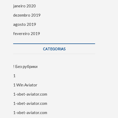
janeiro 2020
dezembro 2019
agosto 2019
fevereiro 2019
CATEGORIAS
! Без рубрики
1
1 Win Aviator
1-xbet-aviator.com
1-xbet-aviator.com
1-xbet-aviator.com