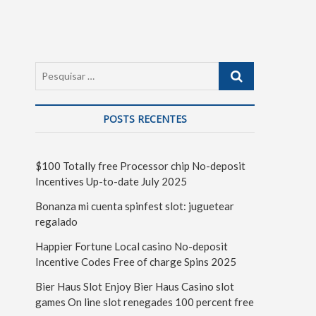
POSTS RECENTES
$100 Totally free Processor chip No-deposit
Incentives Up-to-date July 2025
Bonanza mi cuenta spinfest slot: juguetear
regalado
Happier Fortune Local casino No-deposit
Incentive Codes Free of charge Spins 2025
Bier Haus Slot Enjoy Bier Haus Casino slot
games On line slot renegades 100 percent free