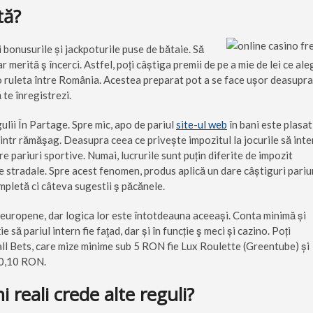
tă?
 bonusurile și jackpoturile puse de bătaie. Să
r merită ş încerci. Astfel, poți câștiga premii de pe a mie de lei ce ale
sino ruleta între România. Acestea preparat pot a se face ușor deasupra
 te înregistrezi.
ulii În Partage. Spre mic, apo de pariul
site-ul web
în bani este plasat
dintr rămăşag. Deasupra ceea ce privește impozitul la jocurile să inte
e pariuri sportive. Numai, lucrurile sunt puțin diferite de impozit
le stradale. Spre acest fenomen, produs aplică un dare câștiguri pariu
ompletă ci câteva sugestii ş păcănele.
 europene, dar logica lor este întotdeauna aceeași. Conta minimă și
să pariul intern fie faţad, dar și în funcție ş meci și cazino. Poți
l Bets, care mize minime sub 5 RON fie Lux Roulette (Greentube) și
 0,10 RON.
i reali crede alte reguli?