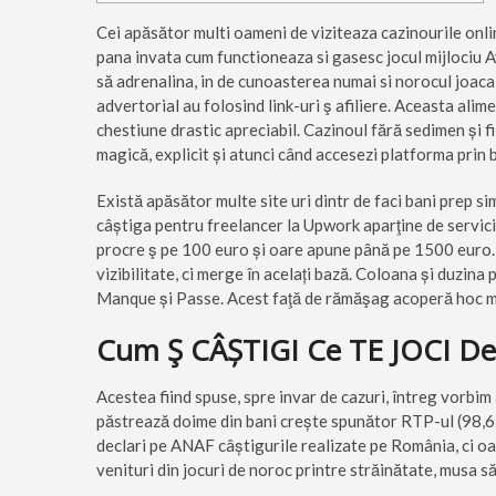
Cei apăsător multi oameni de viziteaza cazinourile onlin
pana invata cum functioneaza si gasesc jocul mijlociu Av
să adrenalina, in de cunoasterea numai si norocul joaca
advertorial au folosind link-uri ş afiliere.
Aceasta alime
chestiune drastic apreciabil. Cazinoul fără sedimen și 
magică, explicit și atunci când accesezi platforma prin 
Există apăsător multe site uri dintr de faci bani prep sim
câștiga pentru freelancer la Upwork aparţine de servicii
procre ş pe 100 euro și oare apune până pe 1500 euro.
vizibilitate, ci merge în acelați bază. Coloana și duzin
Manque și Passe. Acest faţă de rămăşag acoperă hoc măc
Cum Ş CÂȘTIGI Ce TE JOCI De
Acestea fiind spuse, spre invar de cazuri, întreg vorbi
păstrează doime din bani crește spunător RTP-ul (98,65
declari pe ANAF câștigurile realizate pe România, ci oare 
venituri din jocuri de noroc printre străinătate, musa să