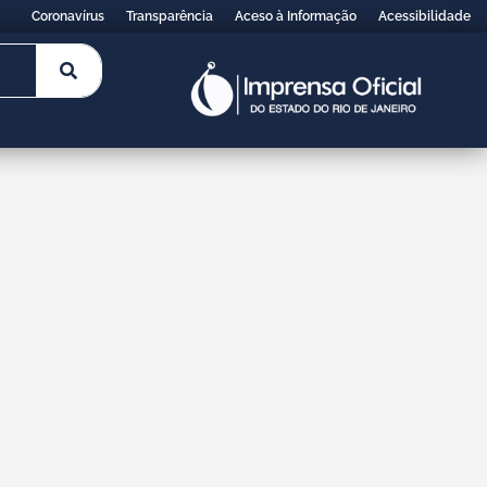
Coronavírus
Transparência
Aceso à Informação
Acessibilidade