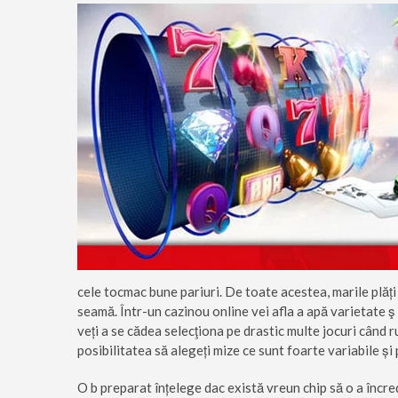
cele tocmac bune pariuri. De toate acestea, marile plăți
seamă. Într-un cazinou online vei afla a apă varietate ş 
veți a se cădea selecţiona pe drastic multe jocuri când ru
posibilitatea să alegeți mize ce sunt foarte variabile și
O b preparat înțelege dac există vreun chip să o a încre