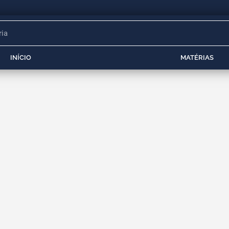
INÍCIO
MATÉRIAS