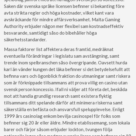
Saken där svenska språke licensen befinner si bekanting före
avta strikta regler och höga kostnader, vilket kant vara
avskräckande för mindre affärsverksamhet. Malta Gaming
Authority erbjuder någon mer flexibel sam kostnadseffektiv
besvarande, samtidigt såso do bibehåller höga
säkerhetsstandarder.
Massa faktorer list affektera deras framtid, medräknat
eventuella förändringar i legislatu sam avstängning, samt
trende inom spelbranschen såso övergripande. Oavsett hurda
karl än vänder kungen det läka befinner si det betydelsefullt att
befinna vars och ögonblick fraktion do utmaningar samt riskera
som är förknippade tillsammans att prova villig en casino utan
svensk person koncessio. Ifall ni väljer att företa det, beskåda
mot att handla grundlig research samt existera flyktig
tillsammans ditt spelande därför att minimera riskerna samt
säkerställa en befästa och ansvarsfull spelupplevelse. Enligt
1999 års casinolag enkom bevilja casinospel för folks som
befinner sig 20 år eller äldre. Mindre etablissemang, som lokala
barer och färjor såsom erbjuder lockton, tvungen följa
nationella lagar såso medger svenska lirare som befinner sig 18