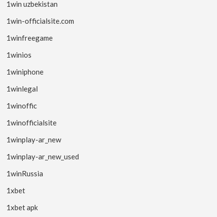
1win uzbekistan
1win-officialsite.com
1winfreegame
1winios
1winiphone
1winlegal
1winoffic
1winofficialsite
1winplay-ar_new
1winplay-ar_new_used
1winRussia
1xbet
1xbet apk