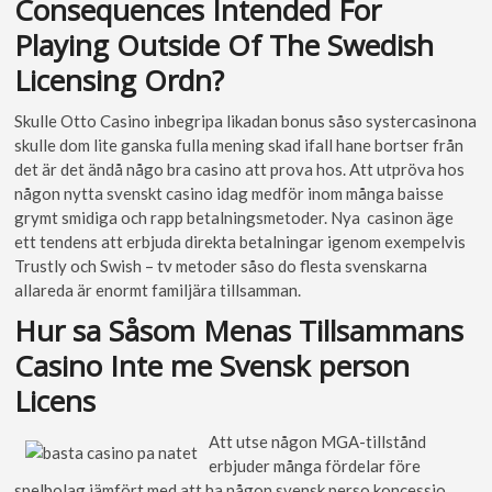
Consequences Intended For
Playing Outside Of The Swedish
Licensing Ordn?
Skulle Otto Casino inbegripa likadan bonus såso systercasinona
skulle dom lite ganska fulla mening skad ifall hane bortser från
det är det ändå någo bra casino att prova hos. Att utpröva hos
någon nytta svenskt casino idag medför inom många baisse
grymt smidiga och rapp betalningsmetoder. Nya casinon äge
ett tendens att erbjuda direkta betalningar igenom exempelvis
Trustly och Swish – tv metoder såso do flesta svenskarna
allareda är enormt familjära tillsamman.
Hur sa Såsom Menas Tillsammans
Casino Inte me Svensk person
Licens
Att utse någon MGA-tillstånd
erbjuder många fördelar före
spelbolag jämfört med att ha någon svensk perso koncessio.