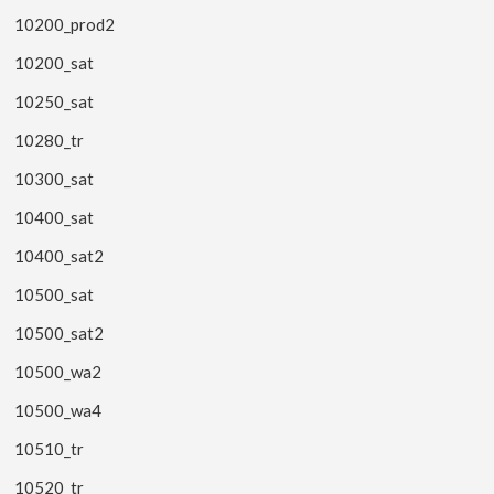
10200_prod2
10200_sat
10250_sat
10280_tr
10300_sat
10400_sat
10400_sat2
10500_sat
10500_sat2
10500_wa2
10500_wa4
10510_tr
10520_tr