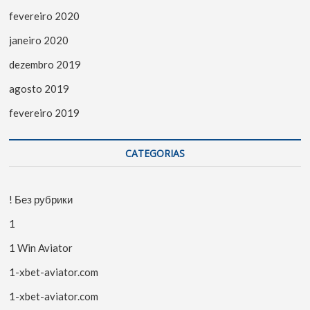
fevereiro 2020
janeiro 2020
dezembro 2019
agosto 2019
fevereiro 2019
CATEGORIAS
! Без рубрики
1
1 Win Aviator
1-xbet-aviator.com
1-xbet-aviator.com