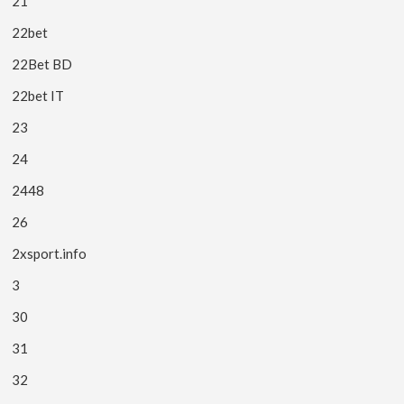
21
22bet
22Bet BD
22bet IT
23
24
2448
26
2xsport.info
3
30
31
32