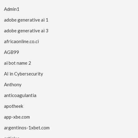
Admin1
adobe generative ai 1
adobe generative ai 3
africaonline.co.ci
AGB99
ai bot name 2
AI in Cybersecurity
Anthony
anticoagulantia
apotheek
app-xbe.com
argentinos-1xbet.com