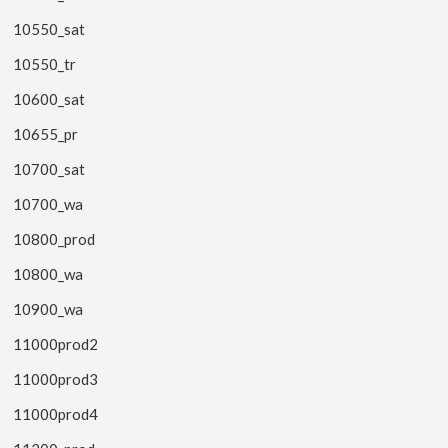
10550_sat
10550_tr
10600_sat
10655_pr
10700_sat
10700_wa
10800_prod
10800_wa
10900_wa
11000prod2
11000prod3
11000prod4