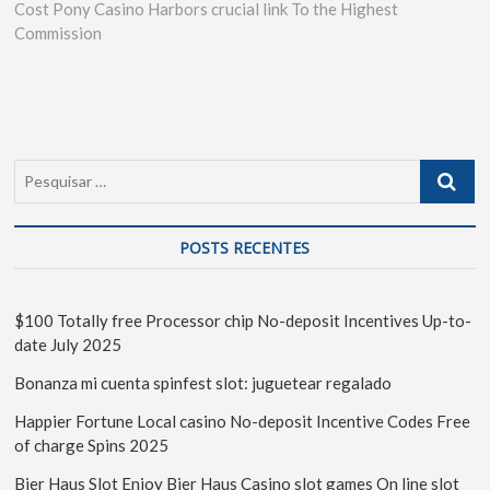
Cost Pony Casino Harbors crucial link To the Highest
Commission
POSTS RECENTES
$100 Totally free Processor chip No-deposit Incentives Up-to-
date July 2025
Bonanza mi cuenta spinfest slot: juguetear regalado
Happier Fortune Local casino No-deposit Incentive Codes Free
of charge Spins 2025
Bier Haus Slot Enjoy Bier Haus Casino slot games On line slot