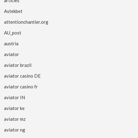
articles
Astekbet
attentionchantier.org
AU_post
austria
aviator
aviator brazil
aviator casino DE
aviator casino fr
aviator IN
aviator ke
aviator mz
aviator ng