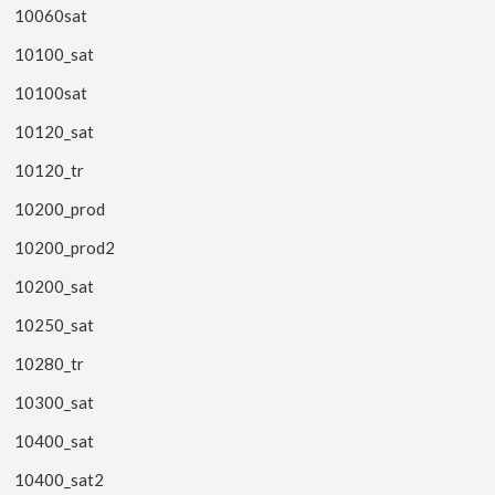
10060sat
10100_sat
10100sat
10120_sat
10120_tr
10200_prod
10200_prod2
10200_sat
10250_sat
10280_tr
10300_sat
10400_sat
10400_sat2