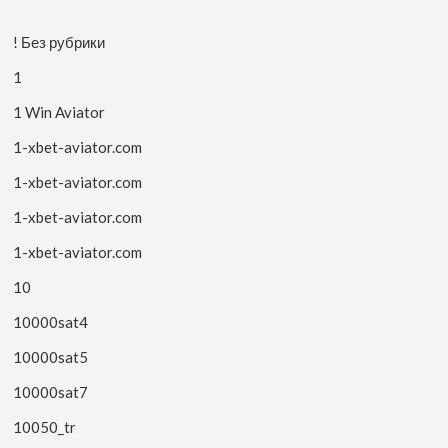
! Без рубрики
1
1 Win Aviator
1-xbet-aviator.com
1-xbet-aviator.com
1-xbet-aviator.com
1-xbet-aviator.com
10
10000sat4
10000sat5
10000sat7
10050_tr