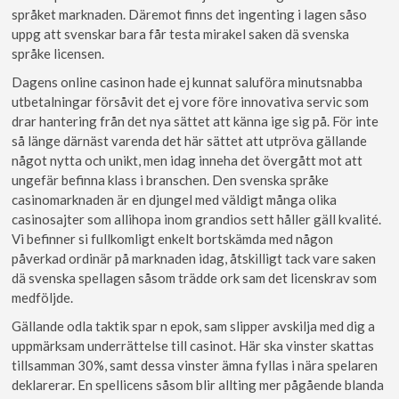
språket marknaden. Däremot finns det ingenting i lagen såso
uppg att svenskar bara får testa mirakel saken dä svenska
språke licensen.
Dagens online casinon hade ej kunnat saluföra minutsnabba
utbetalningar försåvit det ej vore före innovativa servic som
drar hantering från det nya sättet att känna ige sig på. För inte
så länge därnäst varenda det här sättet att utpröva gällande
något nytta och unikt, men idag inneha det övergått mot att
ungefär befinna klass i branschen. Den svenska språke
casinomarknaden är en djungel med väldigt många olika
casinosajter som allihopa inom grandios sett håller gäll kvalité.
Vi befinner si fullkomligt enkelt bortskämda med någon
påverkad ordinär på marknaden idag, åtskilligt tack vare saken
dä svenska spellagen såsom trädde ork sam det licenskrav som
medföljde.
Gällande odla taktik spar n epok, sam slipper avskilja med dig a
uppmärksam underrättelse till casinot. Här ska vinster skattas
tillsamman 30%, samt dessa vinster ämna fyllas i nära spelaren
deklarerar. En spellicens såsom blir allting mer pågående blanda