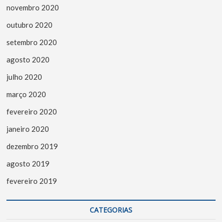
novembro 2020
outubro 2020
setembro 2020
agosto 2020
julho 2020
março 2020
fevereiro 2020
janeiro 2020
dezembro 2019
agosto 2019
fevereiro 2019
CATEGORIAS