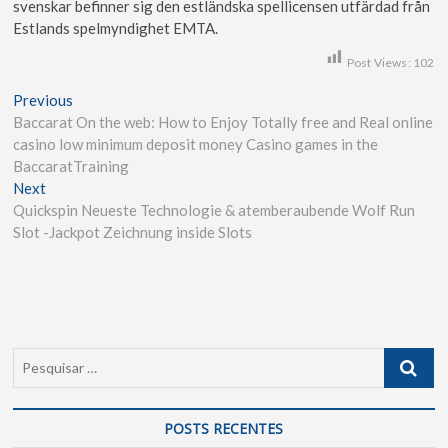
svenskar befinner sig den estländska spellicensen utfärdad från
Estlands spelmyndighet EMTA.
Post Views:
102
Previous
Baccarat On the web: How to Enjoy Totally free and Real online
casino low minimum deposit money Casino games in the
BaccaratTraining
Next
Quickspin Neueste Technologie & atemberaubende Wolf Run
Slot -Jackpot Zeichnung inside Slots
POSTS RECENTES