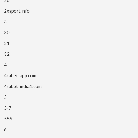
2xsport.info
3
30
31
32
4
4rabet-app.com
4rabet-india1.com
5
5-7
555
6