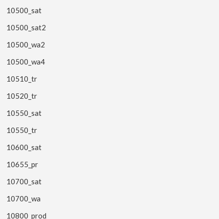
10500_sat
10500_sat2
10500_wa2
10500_wa4
10510_tr
10520_tr
10550_sat
10550_tr
10600_sat
10655_pr
10700_sat
10700_wa
10800_prod