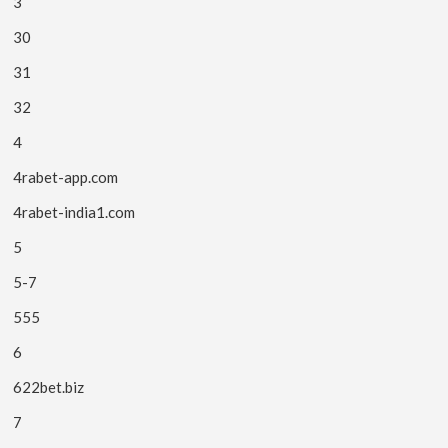
3
30
31
32
4
4rabet-app.com
4rabet-india1.com
5
5-7
555
6
622bet.biz
7