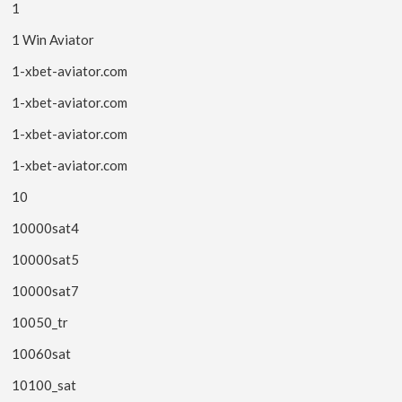
1
1 Win Aviator
1-xbet-aviator.com
1-xbet-aviator.com
1-xbet-aviator.com
1-xbet-aviator.com
10
10000sat4
10000sat5
10000sat7
10050_tr
10060sat
10100_sat