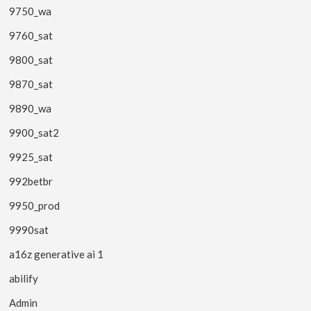
9750_wa
9760_sat
9800_sat
9870_sat
9890_wa
9900_sat2
9925_sat
992betbr
9950_prod
9990sat
a16z generative ai 1
abilify
Admin