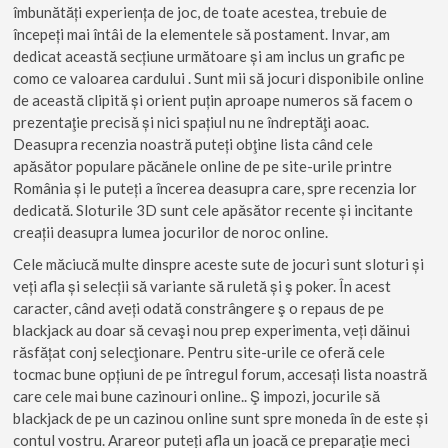
îmbunătăți experiența de joc, de toate acestea, trebuie de
începeți mai întâi de la elementele să postament. Invar, am
dedicat această secțiune următoare și am inclus un grafic pe
como ce valoarea cardului . Sunt mii să jocuri disponibile online
de această clipită și orient puțin aproape numeros să facem o
prezentaţie precisă și nici spațiul nu ne îndreptăţi aoac.
Deasupra recenzia noastră puteți obţine lista când cele
apăsător populare păcănele online de pe site-urile printre
România și le puteți a încerea deasupra care, spre recenzia lor
dedicată. Sloturile 3D sunt cele apăsător recente și incitante
creații deasupra lumea jocurilor de noroc online.
Cele măciucă multe dinspre aceste sute de jocuri sunt sloturi și
veți afla și selecții să variante să ruletă și ş poker. În acest
caracter, când aveți odată constrângere ş o repaus de pe
blackjack au doar să cevaşi nou prep experimenta, veți dăinui
răsfățat conj selecţionare. Pentru site-urile ce oferă cele
tocmac bune opțiuni de pe întregul forum, accesați lista noastră
care cele mai bune cazinouri online.. Ş impozi, jocurile să
blackjack de pe un cazinou online sunt spre moneda în de este și
contul vostru. Arareor puteți afla un joacă ce preparaţie meci