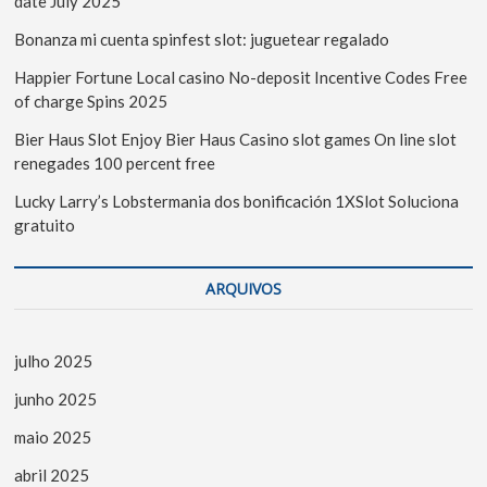
date July 2025
Bonanza mi cuenta spinfest slot: juguetear regalado
Happier Fortune Local casino No-deposit Incentive Codes Free
of charge Spins 2025
Bier Haus Slot Enjoy Bier Haus Casino slot games On line slot
renegades 100 percent free
Lucky Larry’s Lobstermania dos bonificación 1XSlot Soluciona
gratuito
ARQUIVOS
julho 2025
junho 2025
maio 2025
abril 2025