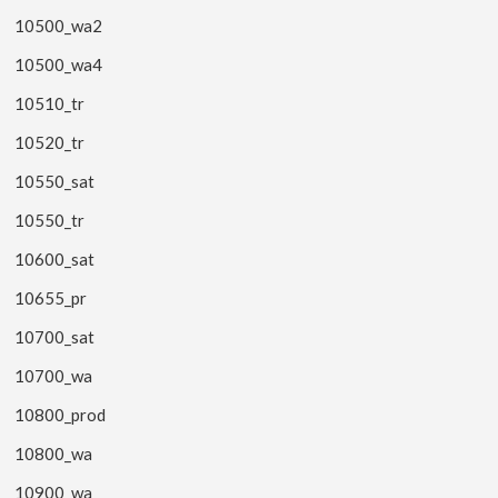
10500_wa2
10500_wa4
10510_tr
10520_tr
10550_sat
10550_tr
10600_sat
10655_pr
10700_sat
10700_wa
10800_prod
10800_wa
10900_wa