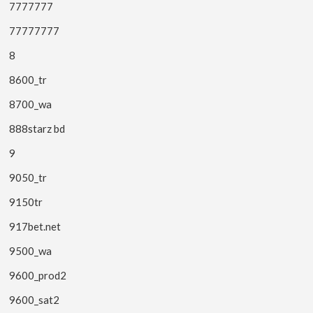
7777777
77777777
8
8600_tr
8700_wa
888starz bd
9
9050_tr
9150tr
917bet.net
9500_wa
9600_prod2
9600_sat2