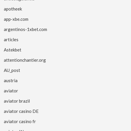
apotheek
app-xbe.com
argentinos-1xbet.com
articles
Astekbet
attentionchantier.org
AU_post
austria
aviator
aviator brazil
aviator casino DE
aviator casino fr