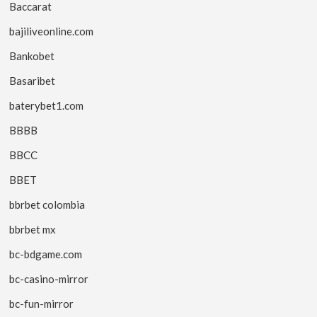
Baccarat
bajiliveonline.com
Bankobet
Basaribet
baterybet1.com
BBBB
BBCC
BBET
bbrbet colombia
bbrbet mx
bc-bdgame.com
bc-casino-mirror
bc-fun-mirror