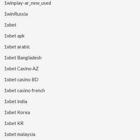
1winplay-ar_new_used
1winRussia
1xbet
1xbet apk
1xbet arabic
1xbet Bangladesh
1xbet Casino AZ
1xbet casino BD
1xbet casino french
1xbet india
1xbet Korea
1xbet KR
1xbet malaysia