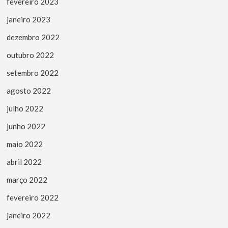
fevereiro 2023
janeiro 2023
dezembro 2022
outubro 2022
setembro 2022
agosto 2022
julho 2022
junho 2022
maio 2022
abril 2022
março 2022
fevereiro 2022
janeiro 2022