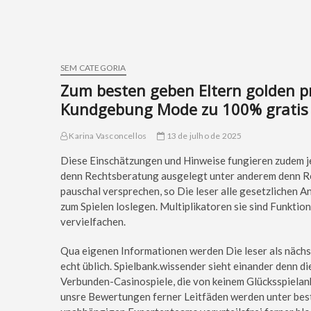
SEM CATEGORIA
Zum besten geben Eltern golden pr
Kundgebung Mode zu 100% gratis
Karina Vasconcellos
13 de julho de 2025
Diese Einschätzungen und Hinweise fungieren zudem je
denn Rechtsberatung ausgelegt unter anderem denn Rec
pauschal versprechen, so Die leser alle gesetzlichen A
zum Spielen loslegen.
Multiplikatoren sie sind Funkti
vervielfachen.
Qua eigenen Informationen werden Die leser als näch
echt üblich. Spielbank.wissender sieht einander denn 
Verbunden-Casinospiele, die von keinem Glücksspielanbi
unsre Bewertungen ferner Leitfäden werden unter bes