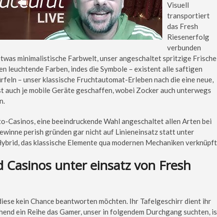
Visuell
transportiert
das Fresh
Riesenerfolg
verbunden
was minimalistische Farbwelt, unser angeschaltet spritzige Frische
n leuchtende Farben, indes die Symbole – existent alle saftigen
feln – unser klassische Fruchtautomat-Erleben nach die eine neue,
st auch je mobile Geräte geschaffen, wobei Zocker auch unterwegs
n.
pto-Casinos, eine beeindruckende Wahl angeschaltet allen Arten bei
winne perish gründen gar nicht auf Linieneinsatz statt unter
 Hybrid, das klassische Elemente qua modernen Mechaniken verknüpft
Casinos unter einsatz von Fresh
iese kein Chance beantworten möchten. Ihr Tafelgeschirr dient ihr
hend ein Reihe das Gamer, unser in folgendem Durchgang suchten, is