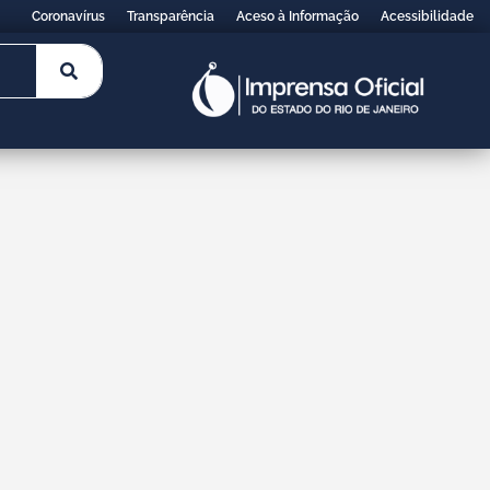
Coronavírus
Transparência
Aceso à Informação
Acessibilidade