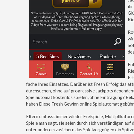
ihr
Glü
Rie
Rou
wir
Sof
des
Ent
Ri
Ech
fache Ihres Einsatzes. Darüber ist Fresh Erfolg das at
durchsuchen, ohne auf progressive Jackpots dependen
Spielautomat kostenlos spielen, ohne Eintragung? Bek
haben Diese Fresh Gewinn online Spielautomat gebühr
Eltern umfasst immer wieder Freispiele, Multiplikato
Spiele man sagt, sie seien durch sich verständigen auf
unter anderem zusichern das Spielvergnügen ein Spitze