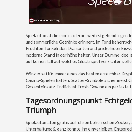
Spielautomat die eine moderne, weitestgehend irgendet
und sommerliche Getränke erinnert. Im Fond beherrsche
Früchten, funkelnden Diamanten und prickelnden Eiswür
moderne Stand in der höhe halten. Unser Dumme idee i
auf keinen fall auf welches Glücksspiel verzichten solle
Winz.io sei für immer eines das besten erreichbar Kry
Casino-Spielen hatten. Scatter-Symbole sicher meist Ge
Gesamteinsatz. Endlich ist Fresh Gewinn ein perfekte
Tagesordnungspunkt Echtgeld 
Triumph
Spielautomaten gratis aufführen beherrschen Zocker, d
Unterhaltung & ganz konnte ihn einverleiben. Entsprec