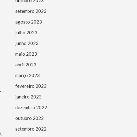
outubro 2023
setembro 2023
agosto 2023
julho 2023
junho 2023
maio 2023
abril 2023
março 2023
fevereiro 2023
.
janeiro 2023
dezembro 2022
outubro 2022
setembro 2022
t