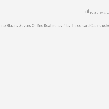
Post Views:
1
sino Blazing Sevens On line Real money Play Three-card Casino pok