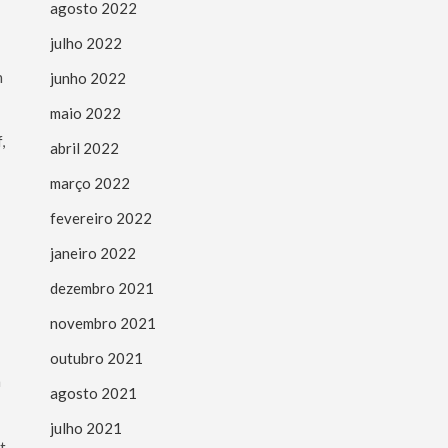
agosto 2022
julho 2022
n
junho 2022
maio 2022
,
abril 2022
março 2022
fevereiro 2022
janeiro 2022
dezembro 2021
novembro 2021
outubro 2021
h
agosto 2021
julho 2021
t