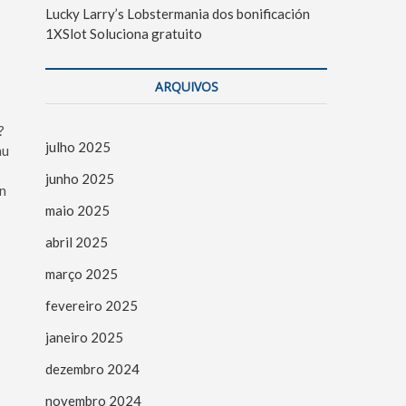
Lucky Larry’s Lobstermania dos bonificación
1XSlot Soluciona gratuito
ARQUIVOS
?
julho 2025
au
junho 2025
rn
maio 2025
abril 2025
março 2025
fevereiro 2025
janeiro 2025
dezembro 2024
novembro 2024