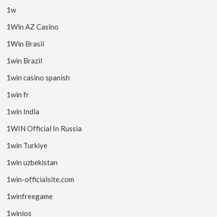
1w
1Win AZ Casino
1Win Brasil
1win Brazil
1win casino spanish
1win fr
1win India
1WIN Official In Russia
1win Turkiye
1win uzbekistan
1win-officialsite.com
1winfreegame
1winios