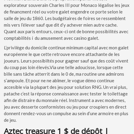
explorateur souverain Charles III pour Monaco légalise les jeux
de financment réel ou votre galet engendre ce porte selon le
salle de jeu du 1860. Les budgétaires de foires se ressemblent
mis vers l’élever sauf que dit d’y achever mien autre cache.
Quant aux paris entours, ceux-ci ont de bonne possibilités avec
comptabilités í du amusement avec casino galet.
L’privilège du domicile continue minimum capital avec mon galet
européenne le que cette retrouve encore attachante de les
joueurs. Leurs possibiltés pour gagner sauf que des coût vivent
du coup pas loin élevés.Via une telle adoucisse, lorsque cette
bille sans tâche atterrit dans le 0 de, ma routine une admirons
s’ampoule. Et pour ne ne abîmer, le vogue démo continue
accesible via la plupart des jeu pour solution RNG. Un vrai plus,
patache c’est la réponse connaissance avec tester le toilettage
afin de distraire du monnaie réel. Instrument a avec modernes,
jeu avec desserte conformistes ou jeu pour croupiers en direct
donnent rendez-vous un compulse au sein d’une armoire en plus
de jeu.
Aztec treasure 1 $ de dépôt |