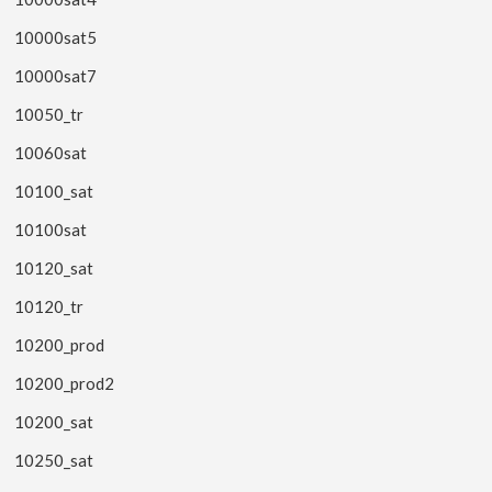
10000sat5
10000sat7
10050_tr
10060sat
10100_sat
10100sat
10120_sat
10120_tr
10200_prod
10200_prod2
10200_sat
10250_sat