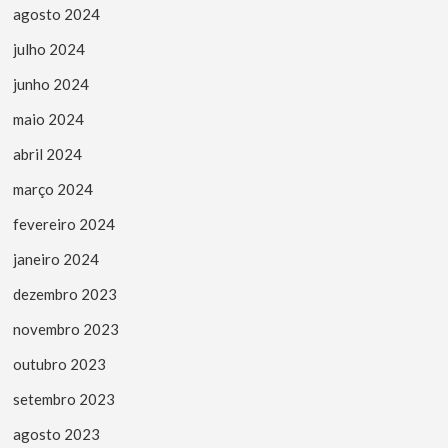
agosto 2024
julho 2024
junho 2024
maio 2024
abril 2024
março 2024
fevereiro 2024
janeiro 2024
dezembro 2023
novembro 2023
outubro 2023
setembro 2023
agosto 2023