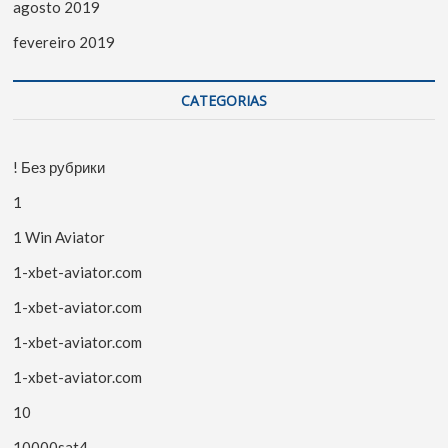
agosto 2019
fevereiro 2019
CATEGORIAS
! Без рубрики
1
1 Win Aviator
1-xbet-aviator.com
1-xbet-aviator.com
1-xbet-aviator.com
1-xbet-aviator.com
10
10000sat4