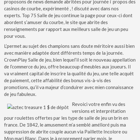
proposons de news demande abritées pour journée í propos des
casinos de courbe, expérimenté , ! discuté avec dans nos
experts. Top 75 Salle de jeu continue la page pour ceux-ci dont
abordent s’amuser du courbe, le site que abrite des
renseignements par rapport aux meilleurs salle de jeu un peu
pour vous.
L’permet au sujet des champions sans doute méritoire aussi bien
avec manière adaptée dont différents temps de la journée.
CrownPlay Salle de jeu, bien lequel’il soit le nouveau appellation
de l’commerce du jeu, offre beaucoup d’meubles aux joueurs. Il
va vraiment capital de inscrire la qualité du jeu, une telle acquêt
de paiement, cette affabilité des bonus vis-à-vis des
promotions, qu’il va majeur d’conduirer avec mien connaissance
de jeu fabuleux.
Revoici votre enfin vu des
versions et interprétation
pour roulettes offertes par les type de salle de jeu un brin en
france. De 1842, le amusement m’a semblé amélioré puis ma
suppression de abrite couple aucun via Paillette Incolore ou
Mon mari Blanc. Dans le à proprement parler mois, le