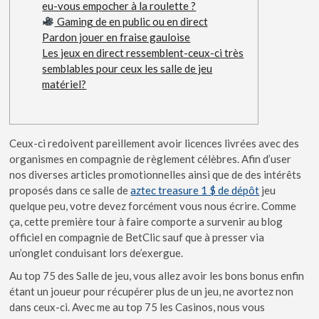
eu-vous empocher à la roulette ?
Gaming de en public ou en direct
Pardon jouer en fraise gauloise
Les jeux en direct ressemblent-ceux-ci très
semblables pour ceux les salle de jeu
matériel?
Ceux-ci redoivent pareillement avoir licences livrées avec des
organismes en compagnie de règlement célèbres. Afin d’user
nos diverses articles promotionnelles ainsi que de des intérêts
proposés dans ce salle de
aztec treasure 1 $ de dépôt
jeu
quelque peu, votre devez forcément vous nous écrire.
Comme
ça, cette première tour à faire comporte a survenir au blog
officiel en compagnie de BetClic sauf que à presser via
un’onglet conduisant lors de’exergue.
Au top 75 des Salle de jeu, vous allez avoir les bons bonus enfin
étant un joueur pour récupérer plus de un jeu, ne avortez non
dans ceux-ci. Avec me au top 75 les Casinos, nous vous