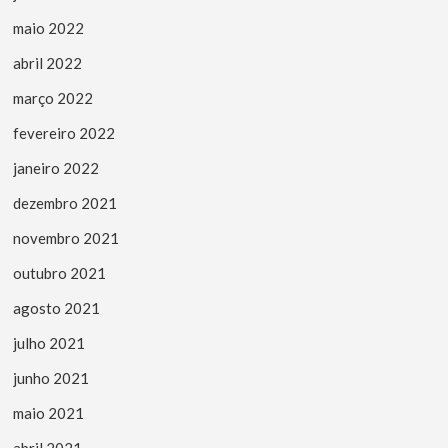
maio 2022
abril 2022
março 2022
fevereiro 2022
janeiro 2022
dezembro 2021
novembro 2021
outubro 2021
agosto 2021
julho 2021
junho 2021
maio 2021