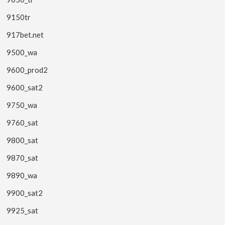
9150tr
917bet.net
9500_wa
9600_prod2
9600_sat2
9750_wa
9760_sat
9800_sat
9870_sat
9890_wa
9900_sat2
9925_sat