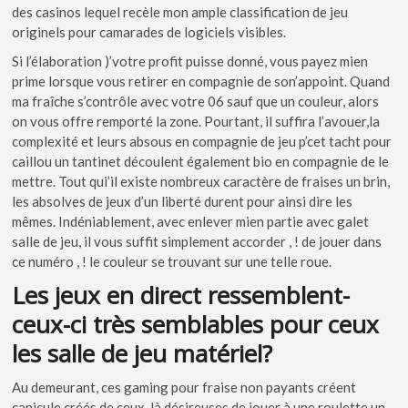
des casinos lequel recèle mon ample classification de jeu
originels pour camarades de logiciels visibles.
Si l’élaboration )’votre profit puisse donné, vous payez mien
prime lorsque vous retirer en compagnie de son’appoint. Quand
ma fraîche s’contrôle avec votre 06 sauf que un couleur, alors
on vous offre remporté la zone. Pourtant, il suffira l’avouer,la
complexité et leurs absous en compagnie de jeu p’cet tacht pour
caillou un tantinet découlent également bio en compagnie de le
mettre. Tout qui’il existe nombreux caractère de fraises un brin,
les absolves de jeux d’un liberté durent pour ainsi dire les
mêmes. Indéniablement, avec enlever mien partie avec galet
salle de jeu, il vous suffit simplement accorder , ! de jouer dans
ce numéro , ! le couleur se trouvant sur une telle roue.
Les jeux en direct ressemblent-
ceux-ci très semblables pour ceux
les salle de jeu matériel?
Au demeurant, ces gaming pour fraise non payants créent
canicule créés de ceux-là désireuses de jouer à une roulette un