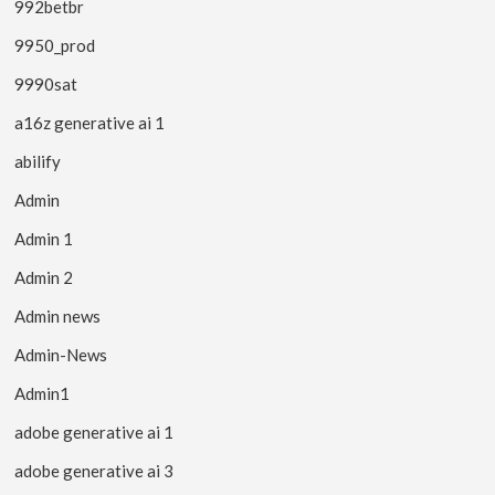
992betbr
9950_prod
9990sat
a16z generative ai 1
abilify
Admin
Admin 1
Admin 2
Admin news
Admin-News
Admin1
adobe generative ai 1
adobe generative ai 3