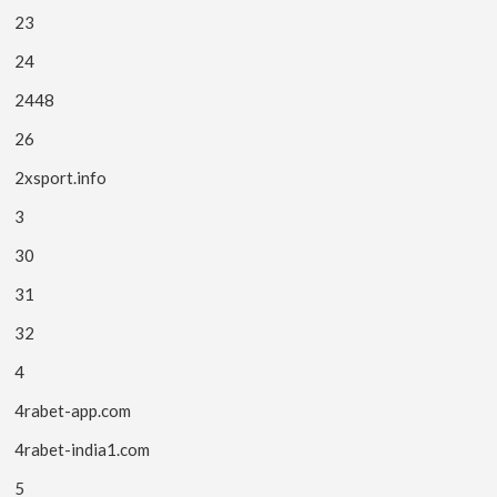
23
24
2448
26
2xsport.info
3
30
31
32
4
4rabet-app.com
4rabet-india1.com
5