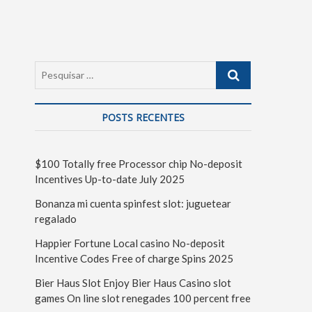
POSTS RECENTES
$100 Totally free Processor chip No-deposit
Incentives Up-to-date July 2025
Bonanza mi cuenta spinfest slot: juguetear
regalado
Happier Fortune Local casino No-deposit
Incentive Codes Free of charge Spins 2025
Bier Haus Slot Enjoy Bier Haus Casino slot
games On line slot renegades 100 percent free