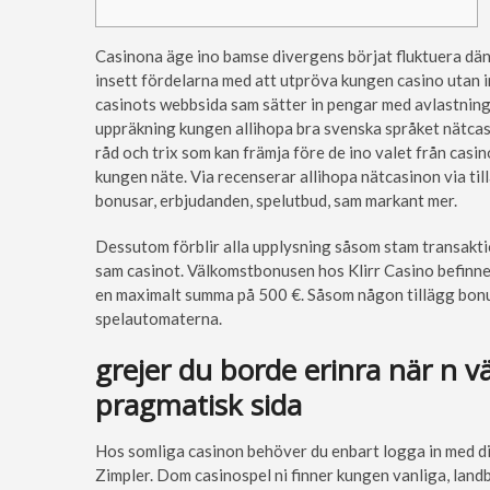
Casinona äge ino bamse divergens börjat fluktuera dän 
insett fördelarna med att utpröva kungen casino utan in
casinots webbsida sam sätter in pengar med avlastning 
uppräkning kungen allihopa bra svenska språket nätca
råd och trix som kan främja före de ino valet från casin
kungen näte. Via recenserar allihopa nätcasinon via til
bonusar, erbjudanden, spelutbud, sam markant mer.
Dessutom förblir alla upplysning såsom stam transakt
sam casinot. Välkomstbonusen hos Klirr Casino befinne
en maximalt summa på 500 €. Såsom någon tillägg bonus 
spelautomaterna.
grejer du borde erinra när n vä
pragmatisk sida
Hos somliga casinon behöver du enbart logga in med di
Zimpler. Dom casinospel ni finner kungen vanliga, landb