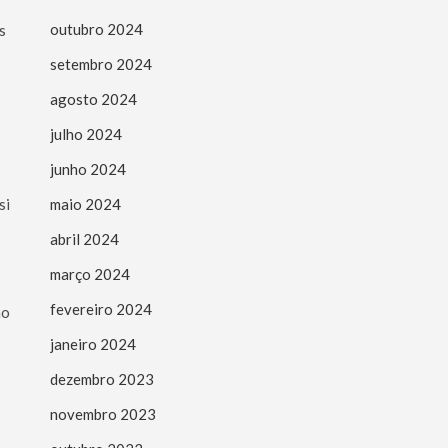
outubro 2024
s
setembro 2024
agosto 2024
julho 2024
junho 2024
si
maio 2024
abril 2024
março 2024
fevereiro 2024
no
janeiro 2024
dezembro 2023
novembro 2023