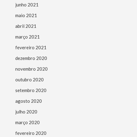
junho 2021
maio 2021
abril 2021
março 2021
fevereiro 2021
dezembro 2020
novembro 2020
outubro 2020
setembro 2020
agosto 2020
julho 2020
março 2020
fevereiro 2020