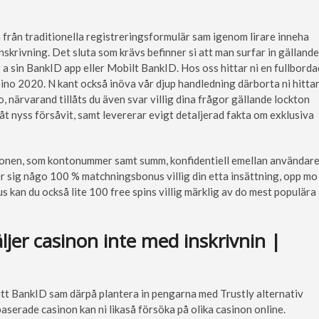
från traditionella registreringsformulär sam igenom lirare inneha
skrivning. Det sluta som krävs befinner si att man surfar in gällande
a sin BankID app eller Mobilt BankID. Hos oss hittar ni en fullborda
sino 2020.
N kant också inöva vår djup handledning därborta ni hitta
o, närvarand tillåts du även svar villig dina frågor gällande lockton
låt nyss försåvit, samt levererar evigt detaljerad fakta om exklusiva
ionen, som kontonummer samt summ, konfidentiell emellan användar
r sig någo 100 % matchningsbonus villig din etta insättning, opp mo
kan du också lite 100 free spins villig märklig av do mest populära
ljer casinon inte med inskrivnin |
tt BankID sam därpå plantera in pengarna med Trustly alternativ
aserade casinon kan ni likaså försöka på olika casinon online.