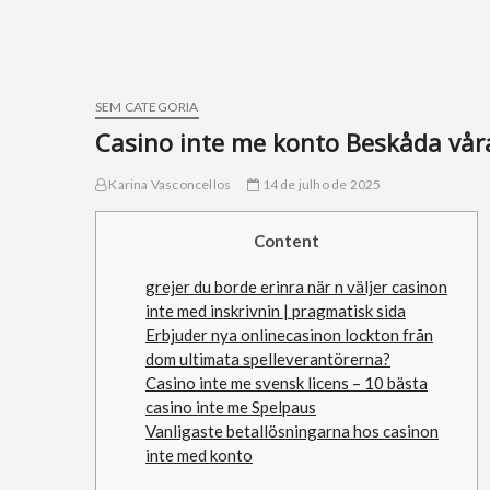
SEM CATEGORIA
Casino inte me konto Beskåda våra
Karina Vasconcellos
14 de julho de 2025
Content
grejer du borde erinra när n väljer casinon
inte med inskrivnin | pragmatisk sida
Erbjuder nya onlinecasinon lockton från
dom ultimata spelleverantörerna?
Casino inte me svensk licens – 10 bästa
casino inte me Spelpaus
Vanligaste betallösningarna hos casinon
inte med konto