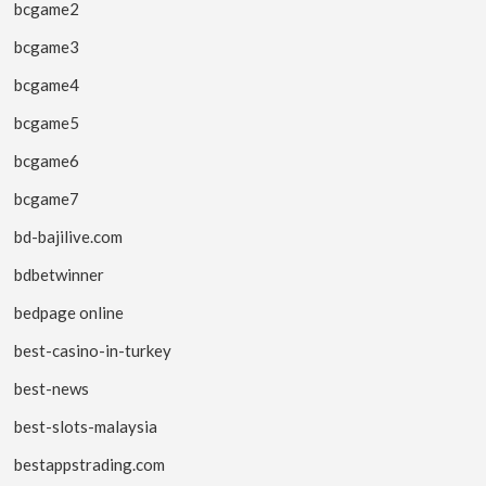
bcgame2
bcgame3
bcgame4
bcgame5
bcgame6
bcgame7
bd-bajilive.com
bdbetwinner
bedpage online
best-casino-in-turkey
best-news
best-slots-malaysia
bestappstrading.com