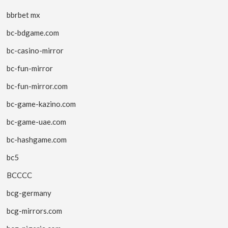
bbrbet mx
bc-bdgame.com
bc-casino-mirror
bc-fun-mirror
bc-fun-mirror.com
bc-game-kazino.com
bc-game-uae.com
bc-hashgame.com
bc5
BCCCC
bcg-germany
bcg-mirrors.com