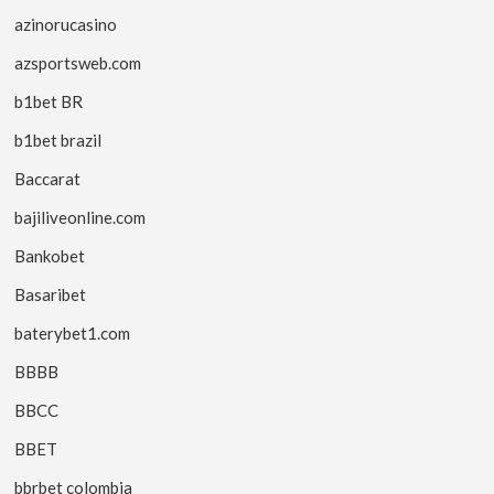
azinorucasino
azsportsweb.com
b1bet BR
b1bet brazil
Baccarat
bajiliveonline.com
Bankobet
Basaribet
baterybet1.com
BBBB
BBCC
BBET
bbrbet colombia