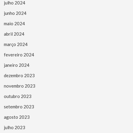
julho 2024
junho 2024
maio 2024
abril 2024
março 2024
fevereiro 2024
janeiro 2024
dezembro 2023
novembro 2023
outubro 2023
setembro 2023
agosto 2023
julho 2023