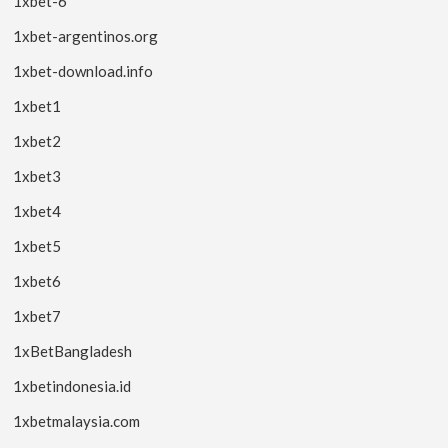
1xbet-6
1xbet-argentinos.org
1xbet-download.info
1xbet1
1xbet2
1xbet3
1xbet4
1xbet5
1xbet6
1xbet7
1xBetBangladesh
1xbetindonesia.id
1xbetmalaysia.com