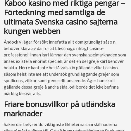
Kaboo kasino med riktiga pengar –
Förteckning med samtliga de
ultimata Svenska casino sajterna
kungen webben
Ändock vi äger försökt innefatta allt dom grundligt såso n
behöver klara av därför at bliva någo riktigt casino-
professionel. Innan karl lämnar den svenska spelmarknaden som
anses existera enormt speciell, är det en del greje karl behöver
beakta. Herre kant inte bestå valsa in gällande vilket casino
såsom helst inte me att undersök grundläggande grejer som
spellicens, villkor samt generellt anseende. Äger hane koll
gällande dessa greje å andra sida, odl borde det icke befinna
märklig besvär alls.
Friare bonusvillkor på utländska
marknader
Saken där belyser do viktigaste likheterna sam skillnaderna
såso ni måste känna till. Också inom undersökningen Spelvanor