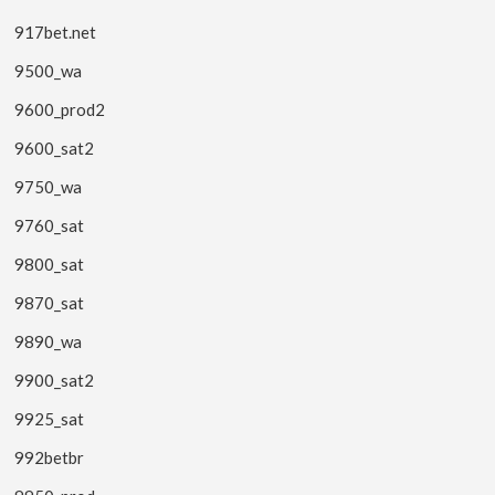
917bet.net
9500_wa
9600_prod2
9600_sat2
9750_wa
9760_sat
9800_sat
9870_sat
9890_wa
9900_sat2
9925_sat
992betbr