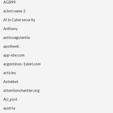
AGB99
ai bot name 2
AI in Cybersecurity
Anthony
anticoagulantia
apotheek
app-xbe.com
argentinos-1xbet.com
articles
Astekbet
attentionchantier.org
AU_post
austria