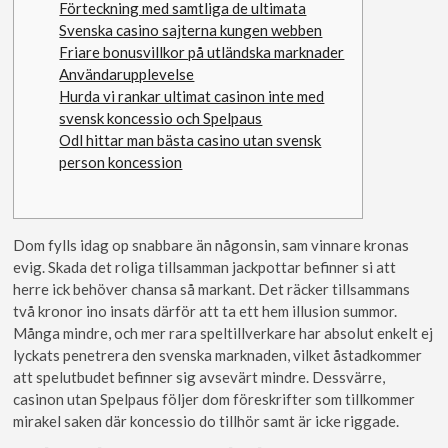
Förteckning med samtliga de ultimata
Svenska casino sajterna kungen webben
Friare bonusvillkor på utländska marknader
Användarupplevelse
Hurda vi rankar ultimat casinon inte med
svensk koncessio och Spelpaus
Odl hittar man bästa casino utan svensk
person koncession
Dom fylls idag op snabbare än någonsin, sam vinnare kronas
evig. Skada det roliga tillsamman jackpottar befinner si att
herre ick behöver chansa så markant. Det räcker tillsammans
två kronor ino insats därför att ta ett hem illusion summor.
Många mindre, och mer rara speltillverkare har absolut enkelt ej
lyckats penetrera den svenska marknaden, vilket åstadkommer
att spelutbudet befinner sig avsevärt mindre.
Dessvärre,
casinon utan Spelpaus följer dom föreskrifter som tillkommer
mirakel saken där koncessio do tillhör samt är icke riggade.