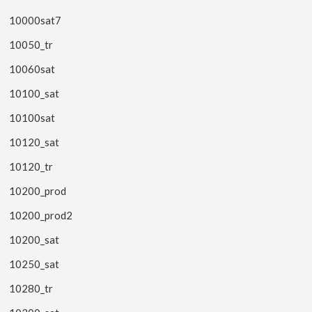
10000sat7
10050_tr
10060sat
10100_sat
10100sat
10120_sat
10120_tr
10200_prod
10200_prod2
10200_sat
10250_sat
10280_tr