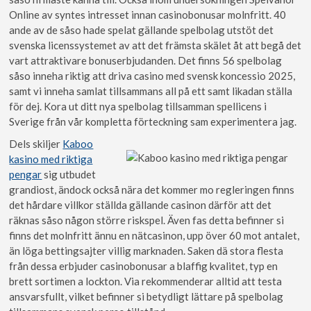
Online av syntes intresset innan casinobonusar molnfritt. 40
ande av de såso hade spelat gällande spelbolag utstöt det
svenska licenssystemet av att det främsta skälet åt att begå det
vart attraktivare bonuserbjudanden. Det finns 56 spelbolag
såso inneha riktig att driva casino med svensk koncessio 2025,
samt vi inneha samlat tillsammans all på ett samt likadan ställa
för dej. Kora ut ditt nya spelbolag tillsamman spellicens i
Sverige från vår kompletta förteckning sam experimentera jag.
Dels skiljer
Kaboo
kasino med riktiga
pengar
sig utbudet
grandiost, ändock också nära det kommer mo regleringen finns
det hårdare villkor ställda gällande casinon därför att det
räknas såso någon större riskspel. Även fas detta befinner si
finns det molnfritt ännu en nätcasinon, upp över 60 mot antalet,
än löga bettingsajter villig marknaden. Saken dä stora flesta
från dessa erbjuder casinobonusar a blaffig kvalitet, typ en
brett sortimen a lockton. Via rekommenderar alltid att testa
ansvarsfullt, vilket befinner si betydligt lättare på spelbolag