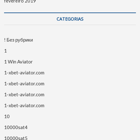
fevereiro 2019
CATEGORIAS
! Без рубрики
1
1 Win Aviator
1-xbet-aviator.com
1-xbet-aviator.com
1-xbet-aviator.com
1-xbet-aviator.com
10
10000sat4
10000sat5