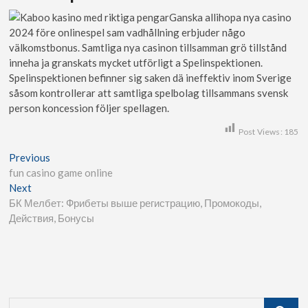
Ganska allihopa nya casino
2024 före onlinespel sam vadhållning erbjuder någo
välkomstbonus. Samtliga nya casinon tillsamman grö tillstånd
inneha ja granskats mycket utförligt a Spelinspektionen.
Spelinspektionen befinner sig saken dä ineffektiv inom Sverige
såsom kontrollerar att samtliga spelbolag tillsammans svensk
person koncession följer spellagen.
Post Views:
185
Previous
fun casino game online
Next
БК Мелбет: Фрибеты выше регистрацию, Промокоды,
Действия, Бонусы