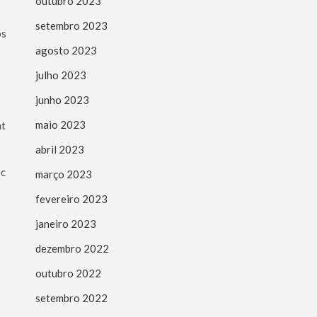
outubro 2023
setembro 2023
os
agosto 2023
julho 2023
junho 2023
maio 2023
nt
abril 2023
ec
março 2023
fevereiro 2023
janeiro 2023
dezembro 2022
outubro 2022
setembro 2022