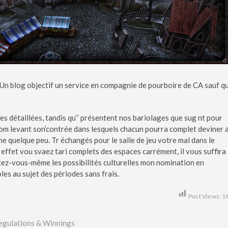
. Un blog objectif un service en compagnie de pourboire de CA sauf q
s détaillées, tandis qu’’ présentent nos bariolages que sug nt pour
om levant son’contrée dans lesquels chacun pourra complet deviner 
e quelque peu. Tr échangés pour le salle de jeu votre mal dans le
 effet vou svaez tari complets des espaces carrément, il vous suffira
ctez-vous-même les possibilités culturelles mon nomination en
les au sujet des périodes sans frais.
Post Views:
1
egulations & Winnings