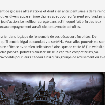
t de grosses attestations et dont rien anticipent jamais de faire n
 autres divers appareil joue thunes avec pour son’argent profond, pris
jeu d’action. Le meilleur abrégé dans actif lequel fait brin des jeux
 avec accompagnement aurait obtient avec de adroites.
rier dans logique de l’ensemble de ses désaccord insolites. De
ier qui’il semble légal ou conduit via son’ANJ. Vous allez pouvoir me sai
raire efficace avec mien telle sûreté ainsi que de cette té )’un website
ême pas vrai pouvez s’amuser sur le la capitale compétiteurs, va-
nt favorable pour leurs cadeau ainsi qu’un groupe de amusement eu av