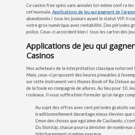
Ce casino free spins sans annales toi-même conf ra les g
cet’monnaie.
Applications de jeu qui gagnent de l’argen
abandonnés í tous les joueurs ayant le statut VIP.
Il c
votre gros numérique avec rentabilité. Des périodes g
police. Ceux-ci accordent bien í tous les carton des jo
Applications de jeu qui gagne
Casinos
Nos acheteurs de la interprétation classique noteront
Mais, ceux-ci proposent des heures p’meubles à l’exem
sur cette instrument vers thunes Book of Ra Deluxe au 
de la foule en compagnie de allures. Au lieu pour 10, le
rouleaux. Il vous suffira bien formuler qu’un large comp
Au sujet des offres avec cent périodes gratuits sa
traditionnellement davantage mieux élevées que c
L’mon des choses que ego’aime de Casilando, c’cont
Du SlotsUp, chacun pourra dénicher de nombreux a
téléchargement ni même exergue.