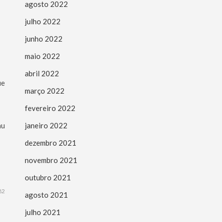
agosto 2022
julho 2022
junho 2022
maio 2022
abril 2022
ue
março 2022
fevereiro 2022
au
janeiro 2022
dezembro 2021
novembro 2021
outubro 2021
82
agosto 2021
julho 2021