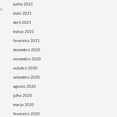
junho 2021
ia
maio 2021
abril 2021
março 2021
fevereiro 2021
dezembro 2020
novembro 2020
outubro 2020
setembro 2020
agosto 2020
julho 2020
março 2020
fevereiro 2020