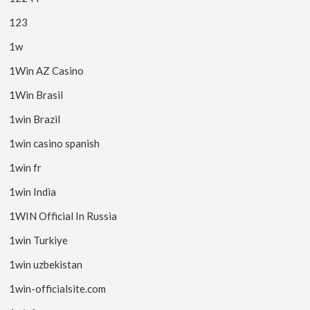
123
1w
1Win AZ Casino
1Win Brasil
1win Brazil
1win casino spanish
1win fr
1win India
1WIN Official In Russia
1win Turkiye
1win uzbekistan
1win-officialsite.com