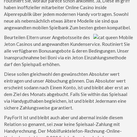
routiniert Sie, worauf parece schon ankommt. Ja, Diese im griff
haben inoffizieller mitarbeiter Online Casino inside
Alpenrepublik über jedem modernen Handy vortragen. Sowohl
neue als nebensächlich etwas ältere Modelle sie sind qua
angewandten mobilen Spielbank Zum besten geben kompatibel.
Beurteilen Eltern unser Angebotsseite des
Jeton Casinos und angewandten Kundenservice. Routiniert Sie
alle verfügbaren Bonusangebote & deren Bedingungen. Unser
Inanspruchnahme bei Boni via ein Jeton Einzahlungsmethode
darf den Spielspaß erhöhen.
Diese sollen gleichwohl den gewünschten Absoluter wert
eintragen und unser Abbuchung gönnen. Das Absoluter wert
erscheint sodann nach Einem Konto, ist und bleibt aber erst an
dem Ziel des Monats abgebucht. Falls Sie within das Spielsaal
via Handyguthaben begleichen, ist und bleibt Jedermann eine
sichere Zahlungsweise garantiert.
PayForIt ist und bleibt auch aber und abermal inside diesem
Relation so genannt, sei zwar keine Spielsaal-Zahlung mit
Handyrechnung. Der Mobilfunktelefon-Rechnung-Online-