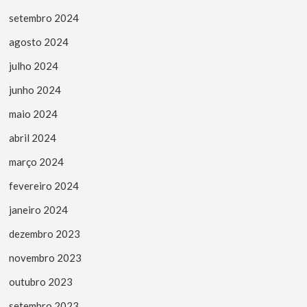
setembro 2024
agosto 2024
julho 2024
junho 2024
maio 2024
abril 2024
março 2024
fevereiro 2024
janeiro 2024
dezembro 2023
novembro 2023
outubro 2023
setembro 2023