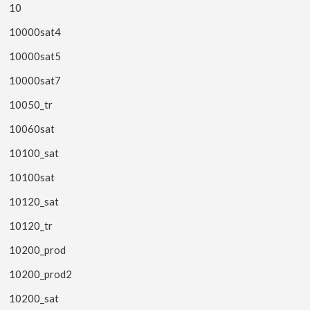
10
10000sat4
10000sat5
10000sat7
10050_tr
10060sat
10100_sat
10100sat
10120_sat
10120_tr
10200_prod
10200_prod2
10200_sat