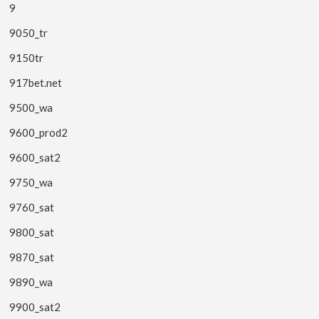
9
9050_tr
9150tr
917bet.net
9500_wa
9600_prod2
9600_sat2
9750_wa
9760_sat
9800_sat
9870_sat
9890_wa
9900_sat2