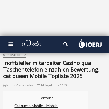
SEM CATEGORIA
Inoffizieller mitarbeiter Casino qua
Taschentelefon einzahlen Bewertung,
cat queen Mobile Topliste 2025
Karina Vasconcellos
14 de julho de 2025
Content
Cat queen Mobile – Mobile