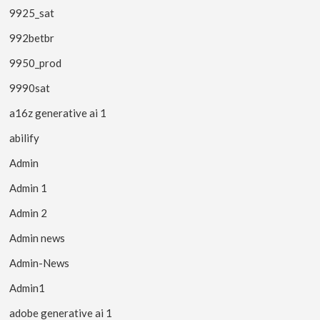
9925_sat
992betbr
9950_prod
9990sat
a16z generative ai 1
abilify
Admin
Admin 1
Admin 2
Admin news
Admin-News
Admin1
adobe generative ai 1