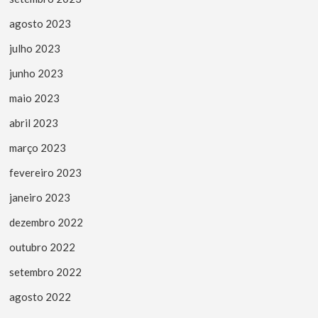
agosto 2023
julho 2023
junho 2023
maio 2023
abril 2023
março 2023
fevereiro 2023
janeiro 2023
dezembro 2022
outubro 2022
setembro 2022
agosto 2022