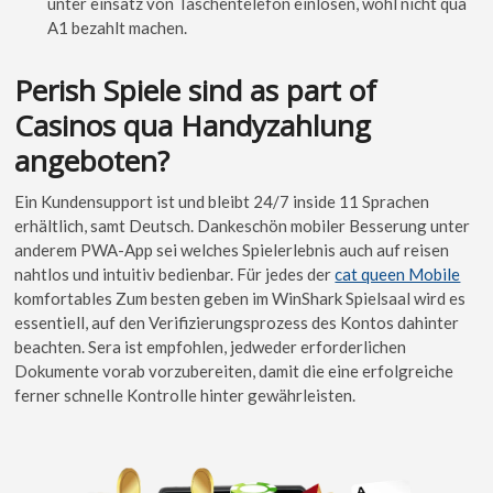
unter einsatz von Taschentelefon einlösen, wohl nicht qua
A1 bezahlt machen.
Perish Spiele sind as part of
Casinos qua Handyzahlung
angeboten?
Ein Kundensupport ist und bleibt 24/7 inside 11 Sprachen
erhältlich, samt Deutsch. Dankeschön mobiler Besserung unter
anderem PWA-App sei welches Spielerlebnis auch auf reisen
nahtlos und intuitiv bedienbar. Für jedes der
cat queen Mobile
komfortables Zum besten geben im WinShark Spielsaal wird es
essentiell, auf den Verifizierungsprozess des Kontos dahinter
beachten. Sera ist empfohlen, jedweder erforderlichen
Dokumente vorab vorzubereiten, damit die eine erfolgreiche
ferner schnelle Kontrolle hinter gewährleisten.