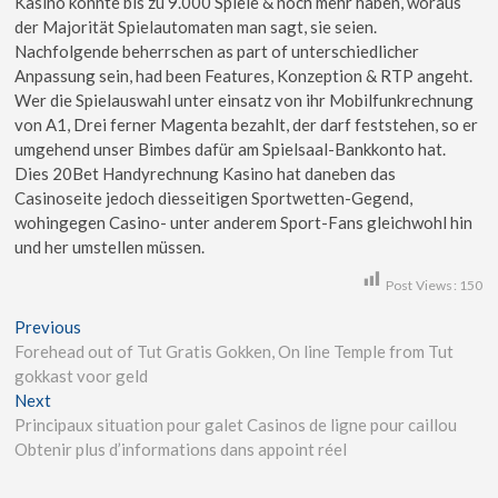
Kasino konnte bis zu 9.000 Spiele & noch mehr haben, woraus
der Majorität Spielautomaten man sagt, sie seien.
Nachfolgende beherrschen as part of unterschiedlicher
Anpassung sein, had been Features, Konzeption & RTP angeht.
Wer die Spielauswahl unter einsatz von ihr Mobilfunkrechnung
von A1, Drei ferner Magenta bezahlt, der darf feststehen, so er
umgehend unser Bimbes dafür am Spielsaal-Bankkonto hat.
Dies 20Bet Handyrechnung Kasino hat daneben das
Casinoseite jedoch diesseitigen Sportwetten-Gegend,
wohingegen Casino- unter anderem Sport-Fans gleichwohl hin
und her umstellen müssen.
Post Views:
150
Previous
Forehead out of Tut Gratis Gokken, On line Temple from Tut
gokkast voor geld
Next
Principaux situation pour galet Casinos de ligne pour caillou
Obtenir plus d’informations dans appoint réel