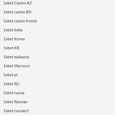
1xbet Casino AZ
1xbet casino BD
1xbet casino french
1xbet india
1xbet Korea
1xbet KR
1xbet malaysia
1xbet Morocco
1xbet pt
1xbet RU
1xbet russia
1xbet Russian
1xbet russian1