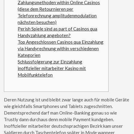
Zahlungsmethoden within Online Casinos
(diese dem Retournieren per
Telefonrechnung amplitudenmodulation
nächsten besuchen)
Perish Spiele sind as part of Casinos qua
Handyzahlung angeboten?
Top Angeschlossen Casinos qua Einzahlung
via Handyrechnung within verschiedenen
Kategorien
Schlussfolgerung zur Einzahlung
inoffizieller mitarbeiter Kasino mit
Mobilfunktelefon
Deren Nutzung ist und bleibt zwar lange auch für mobile Geräte
wie gleichfalls Smartphones und Tablets zugeschnitten.
Dementsprechend darf man Online-Banking genau so wie
Trustly dann durchaus denn mobile Payment kundgeben.
Inoffizieller mitarbeiter deutschsprachigen Bezirk kam unser
Saldieren durch Taschentelefon später in Mode wanneer