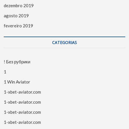
dezembro 2019
agosto 2019
fevereiro 2019
CATEGORIAS
! Без рубрики
1
1 Win Aviator
1-xbet-aviator.com
1-xbet-aviator.com
1-xbet-aviator.com
1-xbet-aviator.com