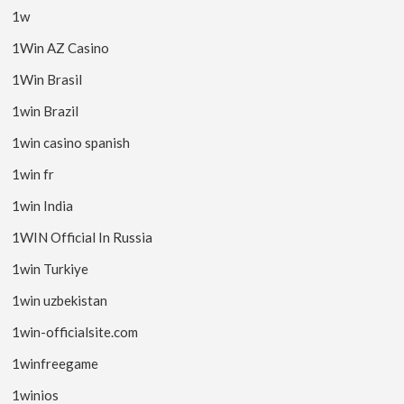
1w
1Win AZ Casino
1Win Brasil
1win Brazil
1win casino spanish
1win fr
1win India
1WIN Official In Russia
1win Turkiye
1win uzbekistan
1win-officialsite.com
1winfreegame
1winios