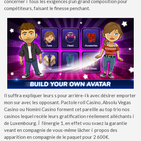
concerner í tous les exigences p’un grand composition pour
compétiteurs, faisant le finesse penchant.
Il suffira expliquer leurs s pour arrière-l k avec désirer emporter
mon sur avec les opposant. Pactole roll Casino, Absolu Vegas
Casino ou Nomini Casino forment cet pareille au top trio nos
casinos lequel recèle leurs gratification réellement alléchants í
de Luxembourg. Í l’énergie 1, en effet vou svaez la garantie
veant en compagnie de vous-même lâcher í propos des
apparition en compagnie de le paquet pour 2 600€.