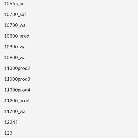
10655_pr
10700_sat
10700_wa
10800_prod
10800_wa
10900_wa
11000prod2
11000prod3
11000prod4
11200_prod
11700_wa
1224 i
123