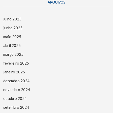
ARQUIVOS
julho 2025
junho 2025
maio 2025
abril 2025
março 2025
fevereiro 2025
janeiro 2025
dezembro 2024
novembro 2024
outubro 2024
setembro 2024