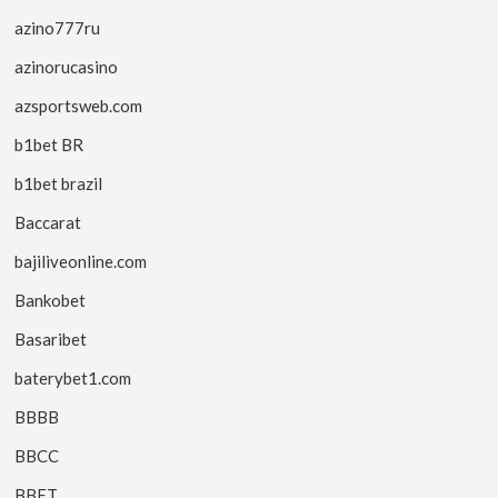
azino777ru
azinorucasino
azsportsweb.com
b1bet BR
b1bet brazil
Baccarat
bajiliveonline.com
Bankobet
Basaribet
baterybet1.com
BBBB
BBCC
BBET