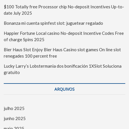
$100 Totally free Processor chip No-deposit Incentives Up-to-
date July 2025
Bonanza mi cuenta spinfest slot: juguetear regalado
Happier Fortune Local casino No-deposit Incentive Codes Free
of charge Spins 2025
Bier Haus Slot Enjoy Bier Haus Casino slot games On line slot
renegades 100 percent free
Lucky Larry’s Lobstermania dos bonificación 1XSlot Soluciona
gratuito
ARQUIVOS
julho 2025
junho 2025
maio 2025