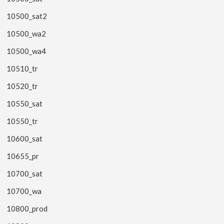
10500_sat2
10500_wa2
10500_wa4
10510_tr
10520_tr
10550_sat
10550_tr
10600_sat
10655_pr
10700_sat
10700_wa
10800_prod