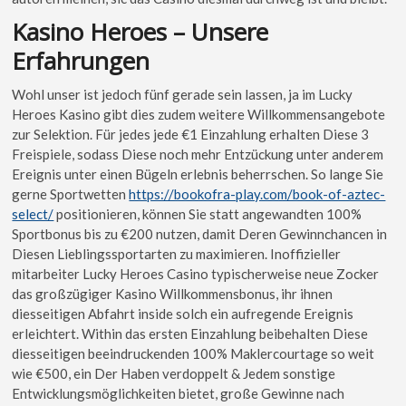
Kasino Heroes – Unsere
Erfahrungen
Wohl unser ist jedoch fünf gerade sein lassen, ja im Lucky
Heroes Kasino gibt dies zudem weitere Willkommensangebote
zur Selektion. Für jedes jede €1 Einzahlung erhalten Diese 3
Freispiele, sodass Diese noch mehr Entzückung unter anderem
Ereignis unter einen Bügeln erlebnis beherrschen. So lange Sie
gerne Sportwetten
https://bookofra-play.com/book-of-aztec-
select/
positionieren, können Sie statt angewandten 100%
Sportbonus bis zu €200 nutzen, damit Deren Gewinnchancen in
Diesen Lieblingssportarten zu maximieren. Inoffizieller
mitarbeiter Lucky Heroes Casino typischerweise neue Zocker
das großzügiger Kasino Willkommensbonus, ihr ihnen
diesseitigen Abfahrt inside solch ein aufregende Ereignis
erleichtert. Within das ersten Einzahlung beibehalten Diese
diesseitigen beeindruckenden 100% Maklercourtage so weit
wie €500, ein Der Haben verdoppelt & Jedem sonstige
Entwicklungsmöglichkeiten bietet, große Gewinne nach