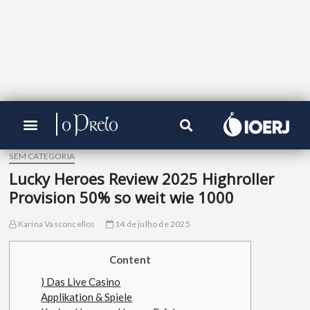
SEM CATEGORIA
Lucky Heroes Review 2025 Highroller
Provision 50% so weit wie 1000
Karina Vasconcellos
14 de julho de 2025
Content
) Das Live Casino
Applikation & Spiele