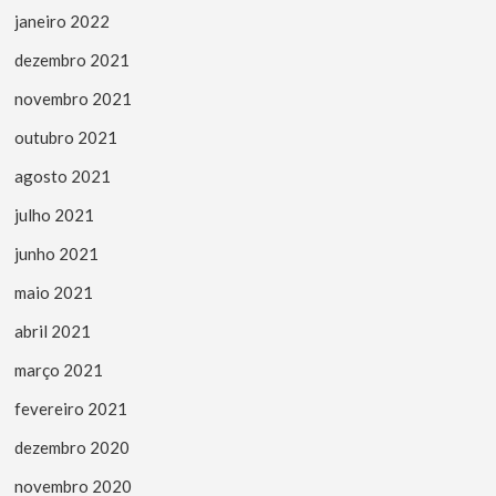
janeiro 2022
dezembro 2021
novembro 2021
outubro 2021
agosto 2021
julho 2021
junho 2021
maio 2021
abril 2021
março 2021
fevereiro 2021
dezembro 2020
novembro 2020