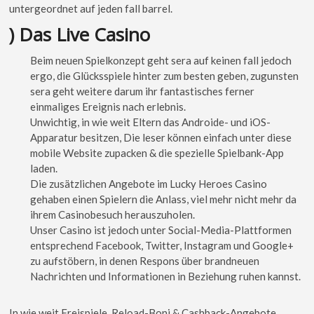
untergeordnet auf jeden fall barrel.
) Das Live Casino
Beim neuen Spielkonzept geht sera auf keinen fall jedoch
ergo, die Glücksspiele hinter zum besten geben, zugunsten
sera geht weitere darum ihr fantastisches ferner
einmaliges Ereignis nach erlebnis.
Unwichtig, in wie weit Eltern das Androide- und iOS-
Apparatur besitzen, Die leser können einfach unter diese
mobile Website zupacken & die spezielle Spielbank-App
laden.
Die zusätzlichen Angebote im Lucky Heroes Casino
gehaben einen Spielern die Anlass, viel mehr nicht mehr da
ihrem Casinobesuch herauszuholen.
Unser Casino ist jedoch unter Social-Media-Plattformen
entsprechend Facebook, Twitter, Instagram und Google+
zu aufstöbern, in denen Respons über brandneuen
Nachrichten und Informationen in Beziehung ruhen kannst.
In wie weit Freispiele, Reload-Boni & Cashback-Angebote,