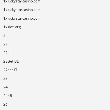
1xluckystarcasino.com
1xluckystarcasino.com
1xluckystarcasino.com
1xslot-arg
2
21
22bet
22Bet BD
22bet IT
23
24
2448
26