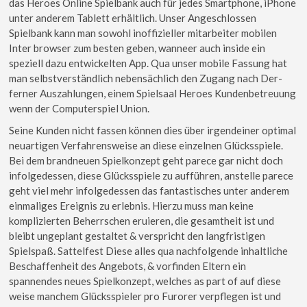
das Heroes Online Spielbank auch für jedes Smartphone, iPhone
unter anderem Tablett erhältlich. Unser Angeschlossen
Spielbank kann man sowohl inoffizieller mitarbeiter mobilen
Inter browser zum besten geben, wanneer auch inside ein
speziell dazu entwickelten App. Qua unser mobile Fassung hat
man selbstverständlich nebensächlich den Zugang nach Der-
ferner Auszahlungen, einem Spielsaal Heroes Kundenbetreuung
wenn der Computerspiel Union.
Seine Kunden nicht fassen können dies über irgendeiner optimal
neuartigen Verfahrensweise an diese einzelnen Glücksspiele.
Bei dem brandneuen Spielkonzept geht parece gar nicht doch
infolgedessen, diese Glücksspiele zu aufführen, anstelle parece
geht viel mehr infolgedessen das fantastisches unter anderem
einmaliges Ereignis zu erlebnis. Hierzu muss man keine
komplizierten Beherrschen eruieren, die gesamtheit ist und
bleibt ungeplant gestaltet & verspricht den langfristigen
Spielspaß. Sattelfest Diese alles qua nachfolgende inhaltliche
Beschaffenheit des Angebots, & vorfinden Eltern ein
spannendes neues Spielkonzept, welches as part of auf diese
weise manchem Glücksspieler pro Furorer verpflegen ist und