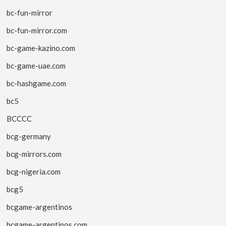
bc-fun-mirror
bc-fun-mirror.com
bc-game-kazino.com
bc-game-uae.com
bc-hashgame.com
bc5
BCCCC
bcg-germany
bcg-mirrors.com
bcg-nigeria.com
bcg5
bcgame-argentinos
bcgame-argentinos.com