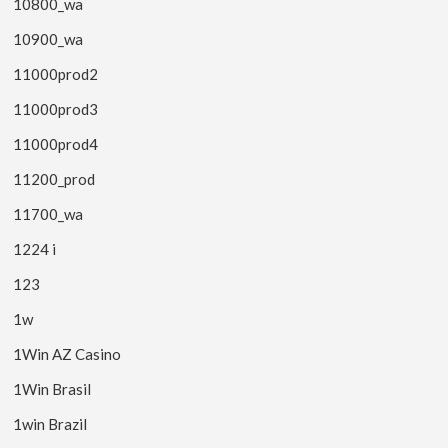
10800_wa
10900_wa
11000prod2
11000prod3
11000prod4
11200_prod
11700_wa
1224 i
123
1w
1Win AZ Casino
1Win Brasil
1win Brazil