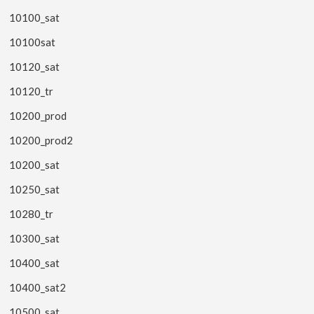
10100_sat
10100sat
10120_sat
10120_tr
10200_prod
10200_prod2
10200_sat
10250_sat
10280_tr
10300_sat
10400_sat
10400_sat2
10500_sat