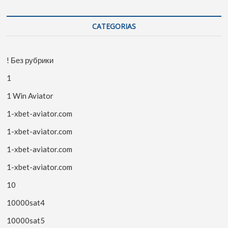
CATEGORIAS
! Без рубрики
1
1 Win Aviator
1-xbet-aviator.com
1-xbet-aviator.com
1-xbet-aviator.com
1-xbet-aviator.com
10
10000sat4
10000sat5