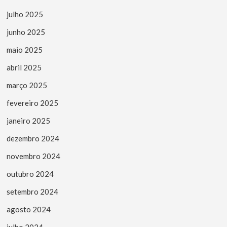
julho 2025
junho 2025
maio 2025
abril 2025
março 2025
fevereiro 2025
janeiro 2025
dezembro 2024
novembro 2024
outubro 2024
setembro 2024
agosto 2024
julho 2024