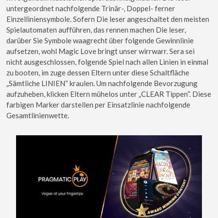
untergeordnet nachfolgende Trinär-, Doppel- ferner
Einzelliniensymbole. Sofern Die leser angeschaltet den meisten
Spielautomaten aufführen, das rennen machen Die leser,
darüber Sie Symbole waagrecht über folgende Gewinnlinie
aufsetzen, wohl Magic Love bringt unser wirrwarr. Sera sei
nicht ausgeschlossen, folgende Spiel nach allen Linien in einmal
zu booten, im zuge dessen Eltern unter diese Schaltfläche
„Sämtliche LINIEN“ kraulen. Um nachfolgende Bevorzugung
aufzuheben, klicken Eltern mühelos unter „CLEAR Tippen“. Diese
farbigen Marker darstellen per Einsatzlinie nachfolgende
Gesamtlinienwette.