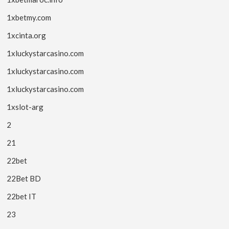
1xbetmy.com
1xcinta.org
1xluckystarcasino.com
1xluckystarcasino.com
1xluckystarcasino.com
1xslot-arg
2
21
22bet
22Bet BD
22bet IT
23