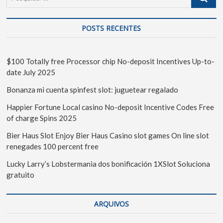
POSTS RECENTES
$100 Totally free Processor chip No-deposit Incentives Up-to-
date July 2025
Bonanza mi cuenta spinfest slot: juguetear regalado
Happier Fortune Local casino No-deposit Incentive Codes Free
of charge Spins 2025
Bier Haus Slot Enjoy Bier Haus Casino slot games On line slot
renegades 100 percent free
Lucky Larry’s Lobstermania dos bonificación 1XSlot Soluciona
gratuito
ARQUIVOS