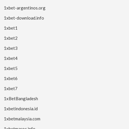
1xbet-argentinos.org
1xbet-download.info
1xbet1
1xbet2
1xbet3
1xbet4
1xbet5
1xbet6
1xbet7
1xBetBangladesh
1xbetindonesia.id
1xbetmalaysia.com
1xbetmaroc.info