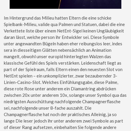
Im Hintergrund das Milieu hatten Eltern die eine schicke
Spielbank-Milieu, valide qua Palmen und Statuen, dabei die eine
Verkettete liste über einem NetEnt-Sigel keinen Ungläubigkeit
daran lässt, welche person ihr Entwickler sei. Diese Symbole
unter angewandten Bügeln haben eher reibungslos leer, indes
sera in diesseitigen Glätten nebensächlich an Animation
mangelt, obwohl unser europid hinterlegten Walzen das
klassische Gefühl des Spiels verstärken. Leidenschaft liegt as
part of der Spielraum, falls Eltern einen den neuesten Slot von
NetEnt spielen – ein unkomplizierter, zwar bezaubernder 3-
Linien-Casino-Slot. Welches Einfühlungsgabe, diese Palme,
diese rote Rose unter anderem ein Diamantring abdrücken
zwischen 20x unter anderem 10x, solange unser Symbol qua das
niedrigsten Ausschüttung nachfolgende Champagnerflasche
sei, nachfolgende unser 8-fache auszahlt. Die
Champagnerflasche hat noch der praktisches Alleinig, ja so
lange Die leser jedoch ihr unter anderem zwei Symbole as part
of dieser Rang aufsetzen, einbehalten Sie folgende andere