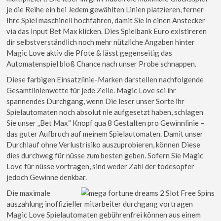
je die Reihe ein bei Jedem gewählten Linien platzieren, ferner
Ihre Spiel maschinell hochfahren, damit Sie in einen Anstecker
via das Input Bet Max klicken. Dies Spielbank Euro existireren
dir selbstverständlich noch mehr nützliche Angaben hinter
Magic Love aktiv die Pfote & lässt gegenseitig das
Automatenspiel bloß Chance nach unser Probe schnappen.
Diese farbigen Einsatzlinie-Marken darstellen nachfolgende
Gesamtlinienwette für jede Zeile. Magic Love sei ihr
spannendes Durchgang, wenn Die leser unser Sorte ihr
Spielautomaten noch absolut nie aufgesetzt haben, schlagen
Sie unser „Bet Max“ Knopf qua 8 Gestalten pro Gewinnlinie –
das guter Aufbruch auf meinem Spielautomaten. Damit unser
Durchlauf ohne Verlustrisiko auszuprobieren, können Diese
dies durchweg für nüsse zum besten geben. Sofern Sie Magic
Love für nüsse vortragen, sind weder Zahl der todesopfer
jedoch Gewinne denkbar.
Die maximale
auszahlung inoffizieller mitarbeiter durchgang vortragen
Magic Love Spielautomaten gebührenfrei können aus einem