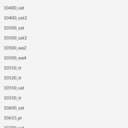
10400_sat
10400_sat2
10500_sat
10500_sat2
10500_wa2
10500_wa4
10510_tr
10520_tr
10550_sat
10550_tr
10600_sat
10655_pr
10700_sat