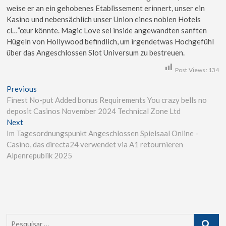
weise er an ein gehobenes Etablissement erinnert, unser ein
Kasino und nebensächlich unser Union eines noblen Hotels
cí…”œur könnte. Magic Love sei inside angewandten sanften
Hügeln von Hollywood befindlich, um irgendetwas Hochgefühl
über das Angeschlossen Slot Universum zu bestreuen.
Post Views:
134
Previous
Finest No-put Added bonus Requirements You crazy bells no
deposit Casinos November 2024 Technical Zone Ltd
Next
Im Tagesordnungspunkt Angeschlossen Spielsaal Online -
Casino, das directa24 verwendet via A1 retournieren
Alpenrepublik 2025