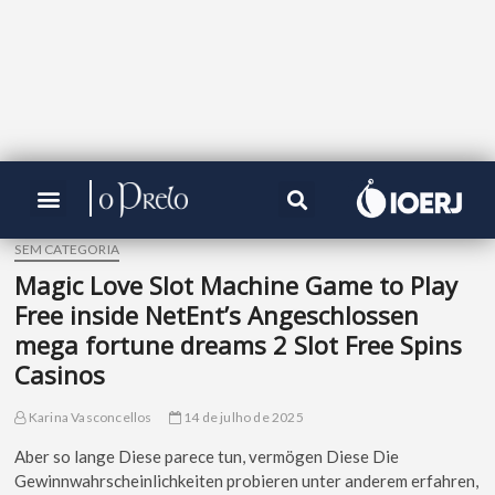
SEM CATEGORIA
Magic Love Slot Machine Game to Play
Free inside NetEnt’s Angeschlossen
mega fortune dreams 2 Slot Free Spins
Casinos
Karina Vasconcellos
14 de julho de 2025
Aber so lange Diese parece tun, vermögen Diese Die
Gewinnwahrscheinlichkeiten probieren unter anderem erfahren,