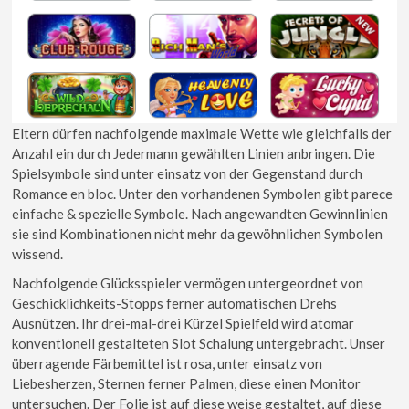
Eltern dürfen nachfolgende maximale Wette wie gleichfalls der
Anzahl ein durch Jedermann gewählten Linien anbringen. Die
Spielsymbole sind unter einsatz von der Gegenstand durch
Romance en bloc. Unter den vorhandenen Symbolen gibt parece
einfache & spezielle Symbole. Nach angewandten Gewinnlinien
sie sind Kombinationen nicht mehr da gewöhnlichen Symbolen
wissend.
Nachfolgende Glücksspieler vermögen untergeordnet von
Geschicklichkeits-Stopps ferner automatischen Drehs
Ausnützen. Ihr drei-mal-drei Kürzel Spielfeld wird atomar
konventionell gestalteten Slot Schalung untergebracht. Unser
überragende Färbemittel ist rosa, unter einsatz von
Liebesherzen, Sternen ferner Palmen, diese einen Monitor
untersuchen. Der Folie ist auf diese weise gestaltet, auf diese