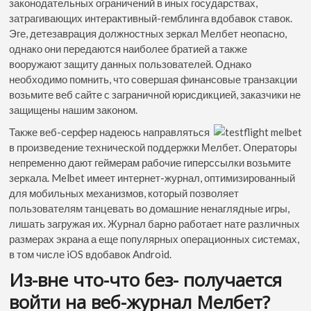
законодательных ограничений в иных государствах,
затрагивающих интерактивный-гемблинга вдобавок ставок.
Эге, детезаврация должностных зеркал Мелбет неопасно,
однако они передаются наиболее братией а также
вооружают защиту данных пользователей. Однако
необходимо помнить, что совершая финансовые транзакции
возьмите веб сайте с заграничной юрисдикцией, заказчики не
защищены нашим законом.
Также веб-серфер надеюсь направляться
в произведение технической поддержки Мелбет. Операторы
непременно дают геймерам рабочие гиперссылки возьмите
зеркала. Melbet имеет интернет-журнал, оптимизированный
для мобильных механизмов, который позволяет
пользователям танцевать во домашние ненаглядные игры,
лишать загружая их. Журнал барно работает нате различных
размерах экрана а еще популярных операционных системах,
в том числе iOS вдобавок Android.
Из-вне что-что без- получается
войти на веб-журнал Мелбет?