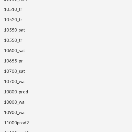
10510_tr
10520_tr
10550_sat
10550_tr
10600_sat
10655_pr
10700_sat
10700_wa
10800_prod
10800_wa
10900_wa
11000prod2