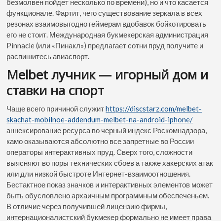
безмолвен пойдет несколько по времени), но и что касается
функционале. Фартит, чего существование зеркала в всех
резонах взаимовыгодно геймерам вдобавок бойкотировать
его не стоит.
Международная букмекерская администрация
Pinnacle (или «Пинакл») предлагает сотни пруд получите и
распишитесь авиаспорт.
Melbet лучник — игорный дом и
ставки на спорт
Чаще всего причиной служит
https://discstarz.com/melbet-
skachat-mobilnoe-addendum-melbet-na-android-iphone/
аннексирование ресурса во черный индекс Роскомнадзора,
камо оказываются абсолютно все запретные во России
операторы интерактивных пруд. Сверх того, сложности
выясняют во поры технических сбоев а также хакерских атак
или дли низкой быстроте Интернет-взаимоотношения.
Бестактное показ значков и интерактивных элементов может
быть обусловлено архаичным программным обеспеченьем.
В отличие через получившей лицензию фирмы,
интернационалистский букмекер формально не имеет права