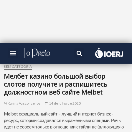
SEM CATEGORIA
Мелбет казино большой выбор
слотов получите и распишитесь
должностном веб сайте Melbet
Karina Vasconcellos
14 de julho de 2025
Melbet официальный сайт – лучший интернет бизнес-
ресурс, который создавался выраженными спецами. Речь
идет не совсем только в отношении стайлинге (аллокуция о