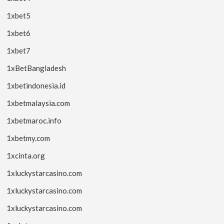
1xbet5
1xbet6
1xbet7
1xBetBangladesh
1xbetindonesia.id
1xbetmalaysia.com
1xbetmaroc.info
1xbetmy.com
1xcinta.org
1xluckystarcasino.com
1xluckystarcasino.com
1xluckystarcasino.com