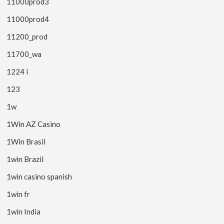
11000prod3
11000prod4
11200_prod
11700_wa
1224 i
123
1w
1Win AZ Casino
1Win Brasil
1win Brazil
1win casino spanish
1win fr
1win India