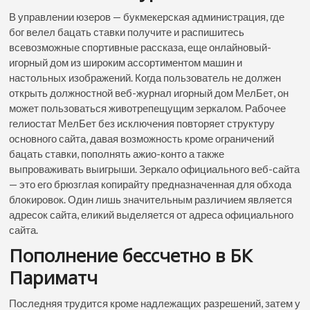
В управлении юзеров — букмекерская администрация, где
бог велел бацать ставки получите и распишитесь
всевозможные спортивные рассказа, еще онлайновый-
игорный дом из широким ассортиментом машин и
настольных изображений. Когда пользователь не должен
открыть должностной веб-журнал игорный дом МелБет, он
может пользоваться животрепещущим зеркалом. Рабочее
гелиостат МелБет без исключения повторяет структуру
основного сайта, давая возможность кроме ограничений
бацать ставки, пополнять ажио-конто а также
выпроваживать выигрыши. Зеркало официального веб-сайта
— это его брюзглая копирайту предназначенная для обхода
блокировок. Один лишь значительным различием является
адресок сайта, еликий выделяется от адреса официального
сайта.
Пополнение бессчетно в БК
Париматч
Последняя трудится кроме надлежащих разрешений, затем у