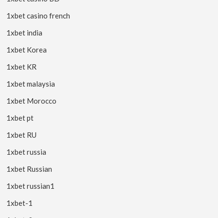
1xbet casino french
1xbet india
1xbet Korea
1xbet KR
1xbet malaysia
1xbet Morocco
1xbet pt
1xbet RU
1xbet russia
1xbet Russian
1xbet russian1
1xbet-1