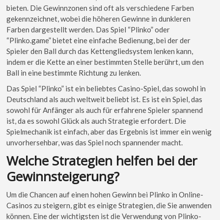
bieten. Die Gewinnzonen sind oft als verschiedene Farben
gekennzeichnet, wobei die höheren Gewinne in dunkleren
Farben dargestellt werden. Das Spiel “Plinko” oder
“Plinko.game” bietet eine einfache Bedienung, bei der der
Spieler den Ball durch das Kettengliedsystem lenken kann,
indem er die Kette an einer bestimmten Stelle berührt, um den
Ball in eine bestimmte Richtung zu lenken.
Das Spiel “Plinko” ist ein beliebtes Casino-Spiel, das sowohl in
Deutschland als auch weltweit beliebt ist. Es ist ein Spiel, das
sowohl für Anfänger als auch für erfahrene Spieler spannend
ist, da es sowohl Glück als auch Strategie erfordert. Die
Spielmechanik ist einfach, aber das Ergebnis ist immer ein wenig
unvorhersehbar, was das Spiel noch spannender macht.
Welche Strategien helfen bei der
Gewinnsteigerung?
Um die Chancen auf einen hohen Gewinn bei Plinko in Online-
Casinos zu steigern, gibt es einige Strategien, die Sie anwenden
können. Eine der wichtigsten ist die Verwendung von Plinko-