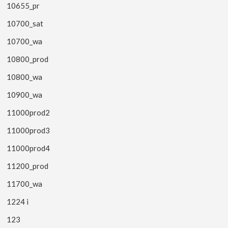
10655_pr
10700_sat
10700_wa
10800_prod
10800_wa
10900_wa
11000prod2
11000prod3
11000prod4
11200_prod
11700_wa
1224 i
123