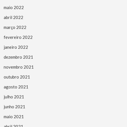
maio 2022
abril 2022
março 2022
fevereiro 2022
janeiro 2022
dezembro 2021
novembro 2021
outubro 2021
agosto 2021
julho 2021
junho 2021
maio 2021
abril 2021