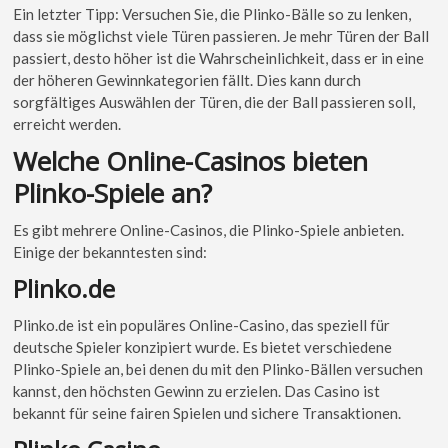
Ein letzter Tipp: Versuchen Sie, die Plinko-Bälle so zu lenken,
dass sie möglichst viele Türen passieren. Je mehr Türen der Ball
passiert, desto höher ist die Wahrscheinlichkeit, dass er in eine
der höheren Gewinnkategorien fällt. Dies kann durch
sorgfältiges Auswählen der Türen, die der Ball passieren soll,
erreicht werden.
Welche Online-Casinos bieten
Plinko-Spiele an?
Es gibt mehrere Online-Casinos, die Plinko-Spiele anbieten.
Einige der bekanntesten sind:
Plinko.de
Plinko.de ist ein populäres Online-Casino, das speziell für
deutsche Spieler konzipiert wurde. Es bietet verschiedene
Plinko-Spiele an, bei denen du mit den Plinko-Bällen versuchen
kannst, den höchsten Gewinn zu erzielen. Das Casino ist
bekannt für seine fairen Spielen und sichere Transaktionen.