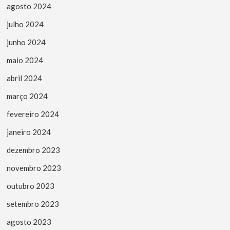
agosto 2024
julho 2024
junho 2024
maio 2024
abril 2024
março 2024
fevereiro 2024
janeiro 2024
dezembro 2023
novembro 2023
outubro 2023
setembro 2023
agosto 2023