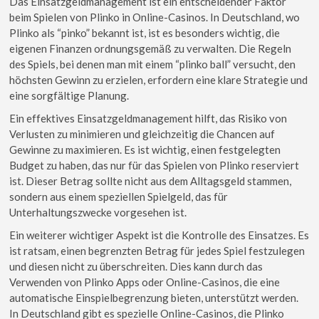
Das Einsatzgeldmanagement ist ein entscheidender Faktor
beim Spielen von Plinko in Online-Casinos. In Deutschland, wo
Plinko als “pinko” bekannt ist, ist es besonders wichtig, die
eigenen Finanzen ordnungsgemäß zu verwalten. Die Regeln
des Spiels, bei denen man mit einem “plinko ball” versucht, den
höchsten Gewinn zu erzielen, erfordern eine klare Strategie und
eine sorgfältige Planung.
Ein effektives Einsatzgeldmanagement hilft, das Risiko von
Verlusten zu minimieren und gleichzeitig die Chancen auf
Gewinne zu maximieren. Es ist wichtig, einen festgelegten
Budget zu haben, das nur für das Spielen von Plinko reserviert
ist. Dieser Betrag sollte nicht aus dem Alltagsgeld stammen,
sondern aus einem speziellen Spielgeld, das für
Unterhaltungszwecke vorgesehen ist.
Ein weiterer wichtiger Aspekt ist die Kontrolle des Einsatzes. Es
ist ratsam, einen begrenzten Betrag für jedes Spiel festzulegen
und diesen nicht zu überschreiten. Dies kann durch das
Verwenden von Plinko Apps oder Online-Casinos, die eine
automatische Einspielbegrenzung bieten, unterstützt werden.
In Deutschland gibt es spezielle Online-Casinos, die Plinko