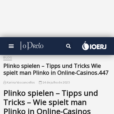
BLOG
Plinko spielen – Tipps und Tricks Wie
spielt man Plinko in Online-Casinos.447
Karina Vasconcellos
14 de julho de 2025
Plinko spielen – Tipps und
Tricks – Wie spielt man
Plinko in Online-Casinos