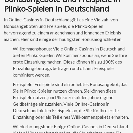
Plinko-Spielen in Deutschland
In Online-Casinos in Deutschland gibt es eine Vielzahl von
Bonusangeboten und Freispiele, die Plinko-Spielen
hervorragend zu einem angenehmen und lohnenden Erlebnis
machen. Hier sind einige der häufigsten Bonusmöglichkeiten:
Willkommensbonus: Viele Online-Casinos in Deutschland
bieten Plinko-Spielen Willkommensbonus an, wenn Sie Ihre
erste Einzahlung machen. Diese können bis zu 100% des
Einzahlungsbetrags betragen und oft mit Freispiele
kombiniert werden.
Freispiele: Freispiele sind ein beliebtes Bonusangebot, das
Sie in Plinko-Spielen nutzen können. Sie können diese
Freispiele nutzen, um Plinko zu spielen, ohne eigene
Geldbeträge einzuzahlen. Viele Online-Casinos in
Deutschland bieten Freispiele an, die Sie für Ihre erste
Einzahlung oder als Teil eines Willkommenspakets erhalten.
Wiederholungsboni: Einige Online-Casinos in Deutschland
bieten Wiederholungsboni an, die Sie erhalten, wenn Sie