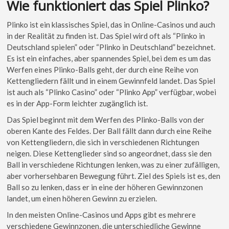
Wie funktioniert das Spiel Plinko?
Plinko ist ein klassisches Spiel, das in Online-Casinos und auch
in der Realität zu finden ist. Das Spiel wird oft als “Plinko in
Deutschland spielen” oder “Plinko in Deutschland” bezeichnet.
Es ist ein einfaches, aber spannendes Spiel, bei dem es um das
Werfen eines Plinko-Balls geht, der durch eine Reihe von
Kettengliedern fällt und in einem Gewinnfeld landet. Das Spiel
ist auch als “Plinko Casino” oder “Plinko App” verfügbar, wobei
es in der App-Form leichter zugänglich ist.
Das Spiel beginnt mit dem Werfen des Plinko-Balls von der
oberen Kante des Feldes. Der Ball fällt dann durch eine Reihe
von Kettengliedern, die sich in verschiedenen Richtungen
neigen. Diese Kettenglieder sind so angeordnet, dass sie den
Ball in verschiedene Richtungen lenken, was zu einer zufälligen,
aber vorhersehbaren Bewegung führt. Ziel des Spiels ist es, den
Ball so zu lenken, dass er in eine der höheren Gewinnzonen
landet, um einen höheren Gewinn zu erzielen.
In den meisten Online-Casinos und Apps gibt es mehrere
verschiedene Gewinnzonen, die unterschiedliche Gewinne