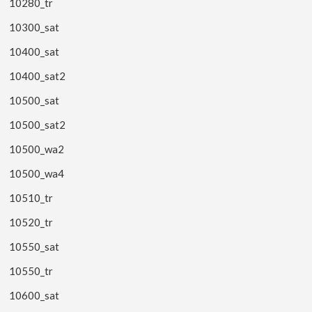
10280_tr
10300_sat
10400_sat
10400_sat2
10500_sat
10500_sat2
10500_wa2
10500_wa4
10510_tr
10520_tr
10550_sat
10550_tr
10600_sat