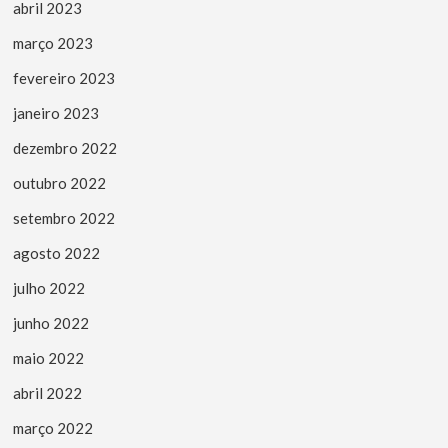
abril 2023
março 2023
fevereiro 2023
janeiro 2023
dezembro 2022
outubro 2022
setembro 2022
agosto 2022
julho 2022
junho 2022
maio 2022
abril 2022
março 2022