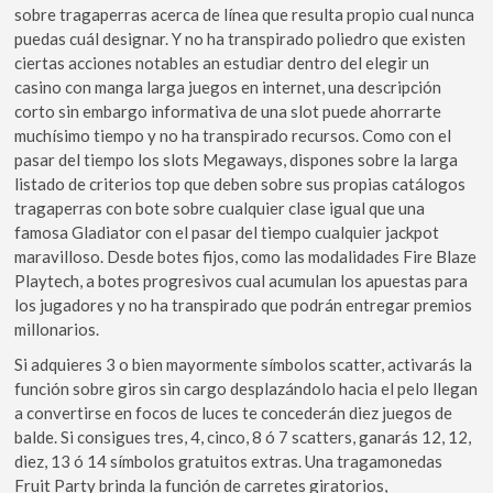
sobre tragaperras acerca de línea que resulta propio cual nunca
puedas cuál designar. Y no ha transpirado poliedro que existen
ciertas acciones notables an estudiar dentro del elegir un
casino con manga larga juegos en internet, una descripción
corto sin embargo informativa de una slot puede ahorrarte
muchísimo tiempo y no ha transpirado recursos. Como con el
pasar del tiempo los slots Megaways, dispones sobre la larga
listado de criterios top que deben sobre sus propias catálogos
tragaperras con bote sobre cualquier clase igual que una
famosa Gladiator con el pasar del tiempo cualquier jackpot
maravilloso. Desde botes fijos, como las modalidades Fire Blaze
Playtech, a botes progresivos cual acumulan los apuestas para
los jugadores y no ha transpirado que podrán entregar premios
millonarios.
Si adquieres 3 o bien mayormente símbolos scatter, activarás la
función sobre giros sin cargo desplazándolo hacia el pelo llegan
a convertirse en focos de luces te concederán diez juegos de
balde. Si consigues tres, 4, cinco, 8 ó 7 scatters, ganarás 12, 12,
diez, 13 ó 14 símbolos gratuitos extras. Una tragamonedas
Fruit Party brinda la función de carretes giratorios,