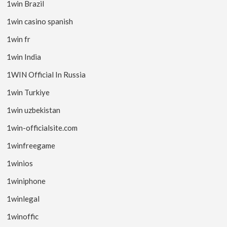
1win Brazil
1win casino spanish
1win fr
1win India
1WIN Official In Russia
1win Turkiye
1win uzbekistan
1win-officialsite.com
1winfreegame
1winios
1winiphone
1winlegal
1winoffic