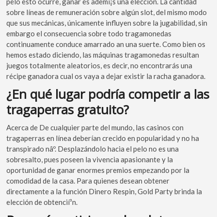
pelo esto ocurre, ganar es ademí¡s una elección. La cantidad
sobre líneas de remuneración sobre algún slot, del mismo modo
que sus mecánicas, únicamente influyen sobre la jugabilidad, sin
embargo el consecuencia sobre todo tragamonedas
continuamente conduce amarrado an una suerte. Como bien os
hemos estado diciendo, las máquinas tragamonedas resultan
juegos totalmente aleatorios, es decir, no encontrarás una
récipe ganadora cual os vaya a dejar existir la racha ganadora.
¿En qué lugar podría competir a las
tragaperras gratuito?
Acerca de De cualquier parte del mundo, las casinos con
tragaperras en línea deberían crecido en popularidad y no ha
transpirado nâº. Desplazándolo hacia el pelo no es una
sobresalto, pues poseen la vivencia apasionante y la
oportunidad de ganar enormes premios empezando por la
comodidad de la casa. Para quienes desean obtener
directamente a la función Dinero Respin, Gold Party brinda la
elección de obtencií³n.