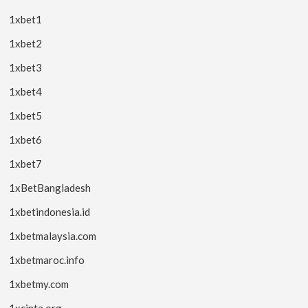
1xbet1
1xbet2
1xbet3
1xbet4
1xbet5
1xbet6
1xbet7
1xBetBangladesh
1xbetindonesia.id
1xbetmalaysia.com
1xbetmaroc.info
1xbetmy.com
1xcinta.org