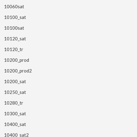
10060sat
10100_sat
10100sat
10120_sat
10120_tr
10200_prod
10200_prod2
10200_sat
10250_sat
10280_tr
10300_sat
10400_sat
10400_sat2