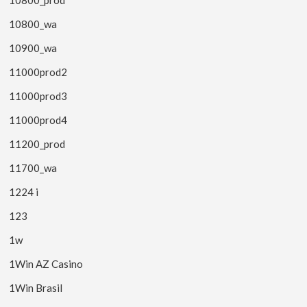
10800_wa
10900_wa
11000prod2
11000prod3
11000prod4
11200_prod
11700_wa
1224 i
123
1w
1Win AZ Casino
1Win Brasil