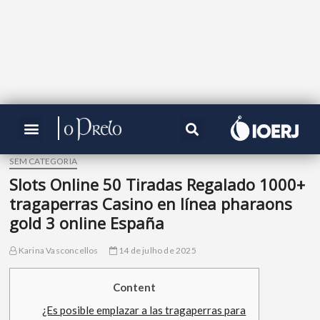
SEM CATEGORIA
Slots Online 50 Tiradas Regalado 1000+
tragaperras Casino en línea pharaons
gold 3 online España
Karina Vasconcellos
14 de julho de 2025
Content
¿Es posible emplazar a las tragaperras para