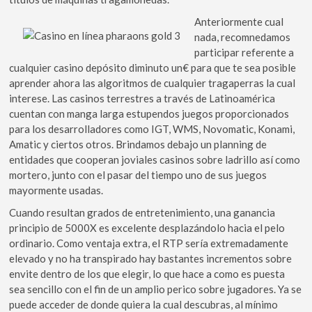
Anteriormente cual
nada, recomnedamos
participar referente a
cualquier casino depósito diminuto un€ para que te sea posible
aprender ahora las algoritmos de cualquier tragaperras la cual
interese. Las casinos terrestres a través de Latinoamérica
cuentan con manga larga estupendos juegos proporcionados
para los desarrolladores como IGT, WMS, Novomatic, Konami,
Amatic y ciertos otros. Brindamos debajo un planning de
entidades que cooperan joviales casinos sobre ladrillo así­ como
mortero, junto con el pasar del tiempo uno de sus juegos
mayormente usadas.
Cuando resultan grados de entretenimiento, una ganancia
principio de 5000X es excelente desplazándolo hacia el pelo
ordinario. Como ventaja extra, el RTP serí­a extremadamente
elevado y no ha transpirado hay bastantes incrementos sobre
envite dentro de los que elegir, lo que hace a como es puesta
sea sencillo con el fin de un amplio perico sobre jugadores. Ya se
puede acceder de donde quiera la cual descubras, al mí­nimo