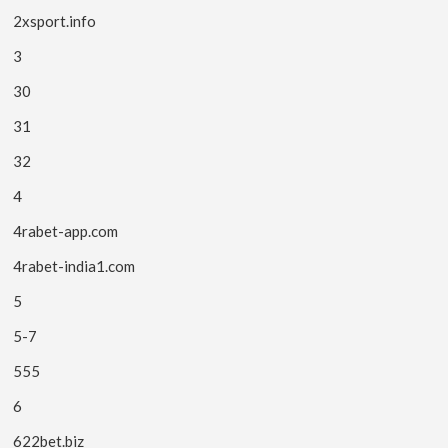
2xsport.info
3
30
31
32
4
4rabet-app.com
4rabet-india1.com
5
5-7
555
6
622bet.biz