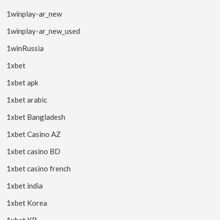
1winplay-ar_new
1winplay-ar_new_used
1winRussia
1xbet
1xbet apk
1xbet arabic
1xbet Bangladesh
1xbet Casino AZ
1xbet casino BD
1xbet casino french
1xbet india
1xbet Korea