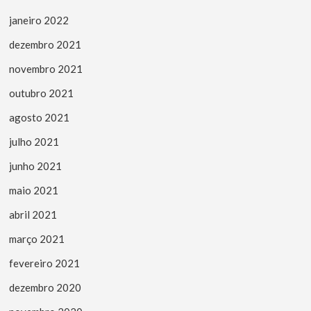
janeiro 2022
dezembro 2021
novembro 2021
outubro 2021
agosto 2021
julho 2021
junho 2021
maio 2021
abril 2021
março 2021
fevereiro 2021
dezembro 2020