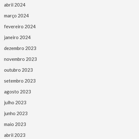
abril 2024
março 2024
fevereiro 2024
janeiro 2024
dezembro 2023
novembro 2023
outubro 2023
setembro 2023
agosto 2023
julho 2023
junho 2023
maio 2023
abril 2023