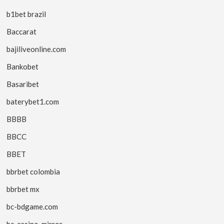
b1bet brazil
Baccarat
bajiliveonline.com
Bankobet
Basaribet
baterybet1.com
BBBB
BBCC
BBET
bbrbet colombia
bbrbet mx
bc-bdgame.com