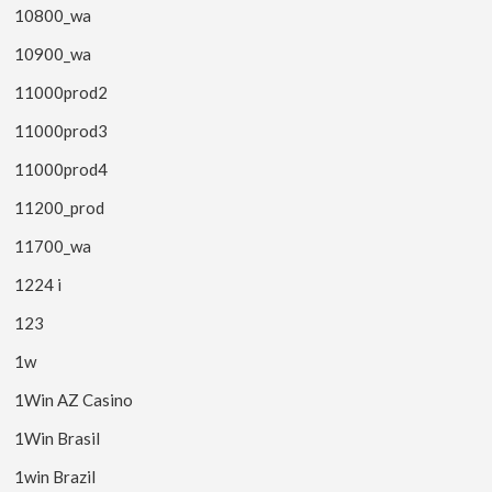
10800_wa
10900_wa
11000prod2
11000prod3
11000prod4
11200_prod
11700_wa
1224 i
123
1w
1Win AZ Casino
1Win Brasil
1win Brazil