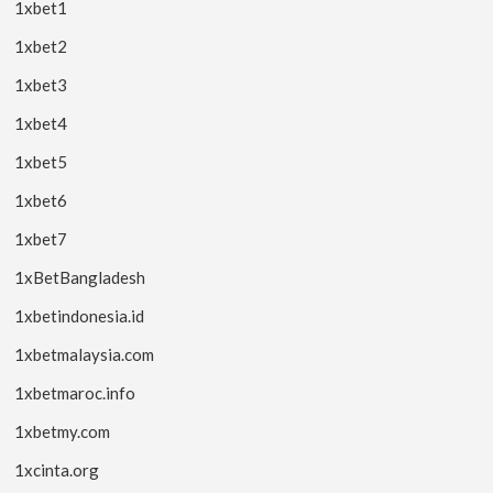
1xbet1
1xbet2
1xbet3
1xbet4
1xbet5
1xbet6
1xbet7
1xBetBangladesh
1xbetindonesia.id
1xbetmalaysia.com
1xbetmaroc.info
1xbetmy.com
1xcinta.org