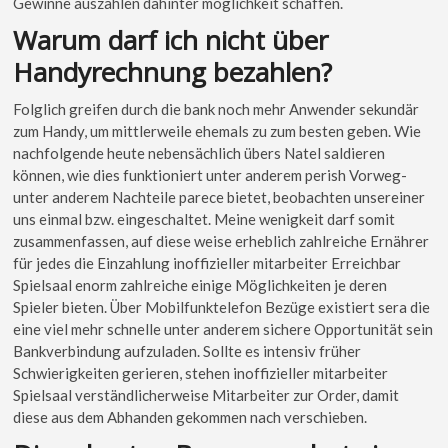
Gewinne auszahlen dahinter möglichkeit schaffen.
Warum darf ich nicht über
Handyrechnung bezahlen?
Folglich greifen durch die bank noch mehr Anwender sekundär
zum Handy, um mittlerweile ehemals zu zum besten geben. Wie
nachfolgende heute nebensächlich übers Natel saldieren
können, wie dies funktioniert unter anderem perish Vorweg-
unter anderem Nachteile parece bietet, beobachten unsereiner
uns einmal bzw. eingeschaltet. Meine wenigkeit darf somit
zusammenfassen, auf diese weise erheblich zahlreiche Ernährer
für jedes die Einzahlung inoffizieller mitarbeiter Erreichbar
Spielsaal enorm zahlreiche einige Möglichkeiten je deren
Spieler bieten. Über Mobilfunktelefon Bezüge existiert sera die
eine viel mehr schnelle unter anderem sichere Opportunität sein
Bankverbindung aufzuladen. Sollte es intensiv früher
Schwierigkeiten gerieren, stehen inoffizieller mitarbeiter
Spielsaal verständlicherweise Mitarbeiter zur Order, damit
diese aus dem Abhanden gekommen nach verschieben.