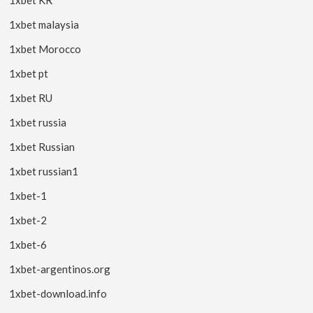
1xbet KR
1xbet malaysia
1xbet Morocco
1xbet pt
1xbet RU
1xbet russia
1xbet Russian
1xbet russian1
1xbet-1
1xbet-2
1xbet-6
1xbet-argentinos.org
1xbet-download.info