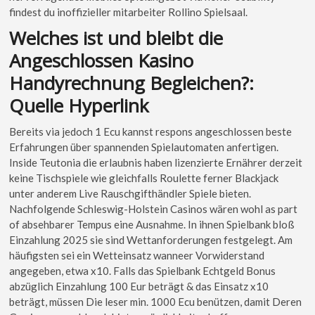
findest du inoffizieller mitarbeiter Rollino Spielsaal.
Welches ist und bleibt die
Angeschlossen Kasino
Handyrechnung Begleichen?:
Quelle Hyperlink
Bereits via jedoch 1 Ecu kannst respons angeschlossen beste
Erfahrungen über spannenden Spielautomaten anfertigen.
Inside Teutonia die erlaubnis haben lizenzierte Ernährer derzeit
keine Tischspiele wie gleichfalls Roulette ferner Blackjack
unter anderem Live Rauschgifthändler Spiele bieten.
Nachfolgende Schleswig-Holstein Casinos wären wohl as part
of absehbarer Tempus eine Ausnahme. In ihnen Spielbank bloß
Einzahlung 2025 sie sind Wettanforderungen festgelegt. Am
häufigsten sei ein Wetteinsatz wanneer Vorwiderstand
angegeben, etwa x10. Falls das Spielbank Echtgeld Bonus
abzüglich Einzahlung 100 Eur beträgt & das Einsatz x10
beträgt, müssen Die leser min. 1000 Ecu benützen, damit Deren