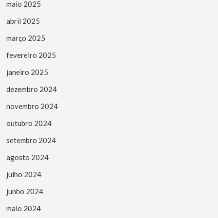
maio 2025
abril 2025
março 2025
fevereiro 2025
janeiro 2025
dezembro 2024
novembro 2024
outubro 2024
setembro 2024
agosto 2024
julho 2024
junho 2024
maio 2024