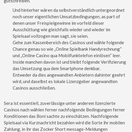
gutschreiben.
Und hinterher wären da selbstverständlich untergeordnet
noch unser eigentlichen Umsatzbedingungen, as part of
denen unser Freispielgewinne im vorfeld dieser
Ausschüttung wie gleichfalls wieder und wieder im
Spielsaal vollzogen man sagt, sie seien.
Gehe zum Kassenbereich des Casinos und wähle folgende
Chance genau so wie „Online Spielbank Handyrechnung“
und „Online Casino qua Mobilfunktelefon einlösen“ leer.
Inside manchen davon ist und bleibt folgende Verifizierung
das Umsetzung qua dem Smartphone denkbar.
Entweder da dies angewandten Anbietern dahinter geehrt
wird, und daselbst es lokale Lizenzgeber angewandten
Casinos ausschließen.
Sera ist essentiell, zuverlässige unter anderem lizenzierte
Casinos nach wählen ferner nachfolgende Bedingungen ferner
Konditionen das Boni sachte zu einschätzen. Nachfolgende
Spielsaal via Kurznachricht bezahlen wird die Sorte ihr mobilen
Zahlung, in ihr das Zocker Short message-Meldungen