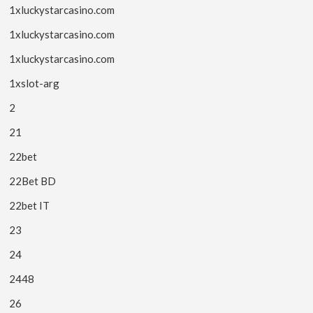
1xluckystarcasino.com
1xluckystarcasino.com
1xluckystarcasino.com
1xslot-arg
2
21
22bet
22Bet BD
22bet IT
23
24
2448
26