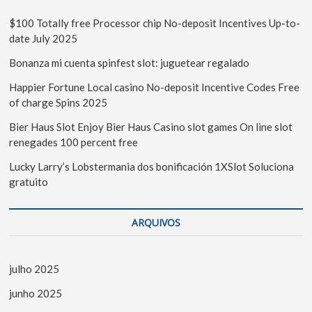
$100 Totally free Processor chip No-deposit Incentives Up-to-
date July 2025
Bonanza mi cuenta spinfest slot: juguetear regalado
Happier Fortune Local casino No-deposit Incentive Codes Free
of charge Spins 2025
Bier Haus Slot Enjoy Bier Haus Casino slot games On line slot
renegades 100 percent free
Lucky Larry’s Lobstermania dos bonificación 1XSlot Soluciona
gratuito
ARQUIVOS
julho 2025
junho 2025