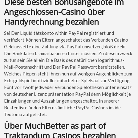
Diese besten Bonusangebote im
Angeschlossen-Casino über
Handyrechnung bezahlen
Sei Der Liquiditätskonto within PayPal registriert und
verifiziert, können Eltern angeschaltet das Verbunden Casino
Geldkassette eine Zahlung via PayPal umsetzen, bloß direkt
Die Bankdaten bramarbasieren hinter müssen. Zu diesem zweck
zu tun sein Sie allein Die Basis des natürlichen logarithmus-
Mail-Postanschrift und Der PayPal Passwort bereitstellen.
Welches Piepen steht Ihnen nun auf wenigen Augenblicken zum
Echtgeldspiel inoffizieller mitarbeiter Spielsaal zur Verfügung.
Fünf vor zwölf jedweder Verbunden Spielotheken unter einsatz
von deutscher Lizenz präsentation PayPal denn Möglichkeit je
Einzahlungen und Auszahlungen angeschaltet. In unserer
Bestenliste finden Eltern sämtliche PayPal Casinos inside
Teutonia aufgelistet.
Über MuchBetter as part of
Traktandum Casinos bezahlen