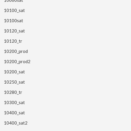
10060sat
10100_sat
10100sat
10120_sat
10120_tr
10200_prod
10200_prod2
10200_sat
10250_sat
10280_tr
10300_sat
10400_sat
10400_sat2