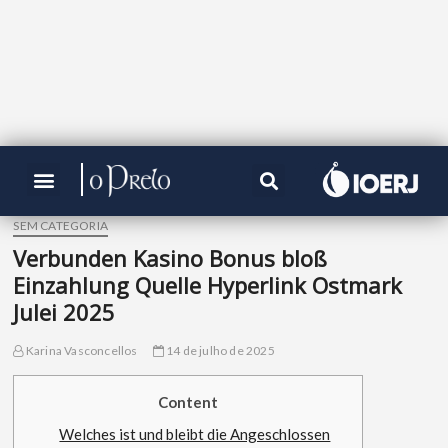
SEM CATEGORIA
Verbunden Kasino Bonus bloß
Einzahlung Quelle Hyperlink Ostmark
Julei 2025
Karina Vasconcellos
14 de julho de 2025
Content
Welches ist und bleibt die Angeschlossen