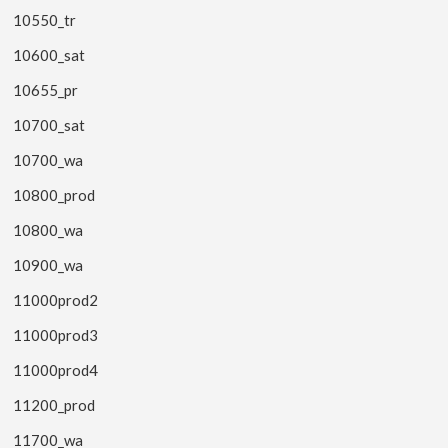
10550_tr
10600_sat
10655_pr
10700_sat
10700_wa
10800_prod
10800_wa
10900_wa
11000prod2
11000prod3
11000prod4
11200_prod
11700_wa