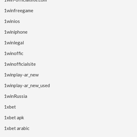
1winfreegame
1winios
1winiphone
1winlegal
1winoffic
1winofficialsite
1winplay-ar_new
1winplay-ar_new_used
1winRussia
1xbet
1xbet apk
1xbet arabic