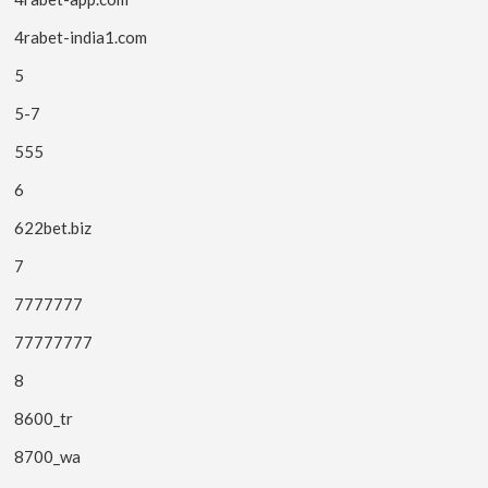
4rabet-india1.com
5
5-7
555
6
622bet.biz
7
7777777
77777777
8
8600_tr
8700_wa