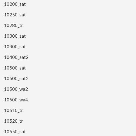
10200_sat
10250_sat
10280_tr
10300_sat
10400_sat
10400_sat2
10500_sat
10500_sat2
10500_wa2
10500_wa4
10510_tr
10520_tr
10550_sat