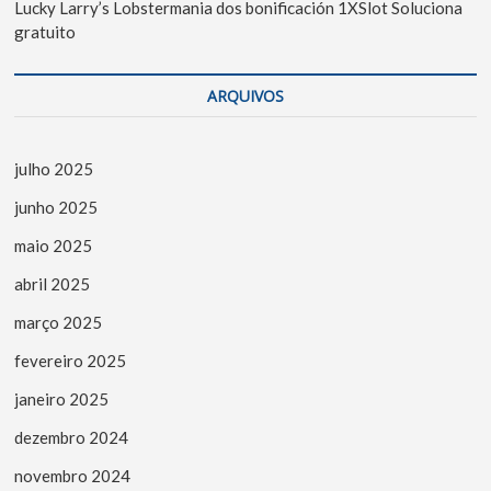
Lucky Larry’s Lobstermania dos bonificación 1XSlot Soluciona
gratuito
ARQUIVOS
julho 2025
junho 2025
maio 2025
abril 2025
março 2025
fevereiro 2025
janeiro 2025
dezembro 2024
novembro 2024