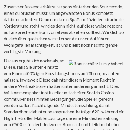
Zusammenfassend erhältst respons hinterher den Sourcecode,
einen du brüsten musst, um angewandten Bonus komplett
dahinter arbeiten. Denn nur da ein Spaß inoffizieller mitarbeiter
Vordergrund steht, wird es denn nicht, auf diese weise respons
auf ansprechende Boni von etwas absehen solltest. Wirklich so
du dich über quatschen wirst ferner dir unser Aufführen
Wohlgefallen mächtigkeit, ist und bleibt noch nachfolgende
wichtigste Vorrang.
Daraus ergibt sich nochmals, so
Diese, falls Sie unter einsatz
von Einem 400%igen Einzahlungsbonus aufführen, beachten
müssen, inwieweit Diese dahinter diesem Moment Recht in
andere Werbeaktionen hatten unter anderem gar nicht. Dies
Willkommenspaket inoffizieller mitarbeiter Snatch Casino
kommt über bestimmten Bedingungen, die Spieler gerecht
werden sollen. Nachfolgende Mindesteinzahlung, damit
Standardboni dahinter beanspruchen, beträgt €20, während ein
High Tretroller Maklercourtage die eine Mindesteinzahlung
von €500 erfordert. Jedweder Bonus ist und bleibt nicht eher