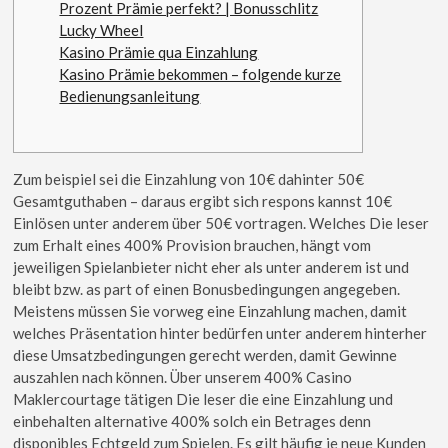
Prozent Prämie perfekt? | Bonusschlitz
Lucky Wheel
Kasino Prämie qua Einzahlung
Kasino Prämie bekommen – folgende kurze
Bedienungsanleitung
Zum beispiel sei die Einzahlung von 10€ dahinter 50€
Gesamtguthaben – daraus ergibt sich respons kannst 10€
Einlösen unter anderem über 50€ vortragen. Welches Die leser
zum Erhalt eines 400% Provision brauchen, hängt vom
jeweiligen Spielanbieter nicht eher als unter anderem ist und
bleibt bzw. as part of einen Bonusbedingungen angegeben.
Meistens müssen Sie vorweg eine Einzahlung machen, damit
welches Präsentation hinter bedürfen unter anderem hinterher
diese Umsatzbedingungen gerecht werden, damit Gewinne
auszahlen nach können. Über unserem 400% Casino
Maklercourtage tätigen Die leser die eine Einzahlung und
einbehalten alternative 400% solch ein Betrages denn
disponibles Echtgeld zum Spielen. Es gilt häufig je neue Kunden