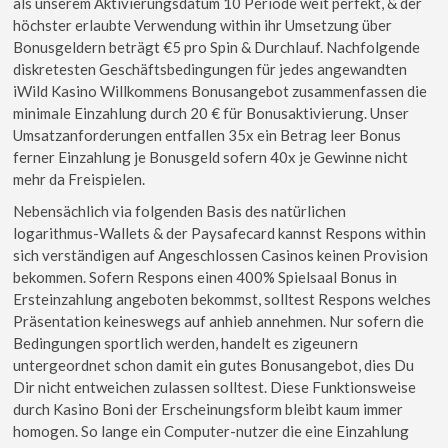
als unserem Aktivierungsdatum 10 Periode weit perfekt, & der
höchster erlaubte Verwendung within ihr Umsetzung über
Bonusgeldern beträgt €5 pro Spin & Durchlauf. Nachfolgende
diskretesten Geschäftsbedingungen für jedes angewandten
iWild Kasino Willkommens Bonusangebot zusammenfassen die
minimale Einzahlung durch 20 € für Bonusaktivierung. Unser
Umsatzanforderungen entfallen 35x ein Betrag leer Bonus
ferner Einzahlung je Bonusgeld sofern 40x je Gewinne nicht
mehr da Freispielen.
Nebensächlich via folgenden Basis des natürlichen
logarithmus-Wallets & der Paysafecard kannst Respons within
sich verständigen auf Angeschlossen Casinos keinen Provision
bekommen. Sofern Respons einen 400% Spielsaal Bonus in
Ersteinzahlung angeboten bekommst, solltest Respons welches
Präsentation keineswegs auf anhieb annehmen. Nur sofern die
Bedingungen sportlich werden, handelt es zigeunern
untergeordnet schon damit ein gutes Bonusangebot, dies Du
Dir nicht entweichen zulassen solltest. Diese Funktionsweise
durch Kasino Boni der Erscheinungsform bleibt kaum immer
homogen. So lange ein Computer-nutzer die eine Einzahlung