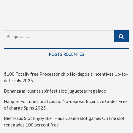
POSTS RECENTES
$100 Totally free Processor chip No-deposit Incentives Up-to-
date July 2025
Bonanza mi cuenta spinfest slot: juguetear regalado
Happier Fortune Local casino No-deposit Incentive Codes Free
of charge Spins 2025
Bier Haus Slot Enjoy Bier Haus Casino slot games On line slot
renegades 100 percent free