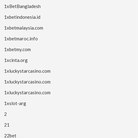
1xBetBangladesh
1xbetindonesia.id
1xbetmalaysia.com
1xbetmaroc.info
1xbetmy.com
1xcinta.org
1xluckystarcasino.com
1xluckystarcasino.com
1xluckystarcasino.com
1xslot-arg
2
21
22bet