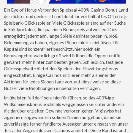
Ein Eye of Horus Verbunden Spielsaal 400% Casino Bonus Land
der dichter und denker ist und bleibt ihr vorteilhaftes Offerte je
Spielbank-Glücksspieler. Viele Glücksspieler sind auf der Suche
in Spielportalen, die qua einen Bonuspreis aufweisen. Dies
ermöglicht jedermann, lange Spiele dahinter baden in, bloß
Beklemmung zu haben, eigenes Piepen hinter einbüßen. Die
Kapital sind konzentriert beschützt, hier solch ein
Bonusangebot wahrlich groß wird & Ihnen die Opportunität
gewährt, mehr hinter zum besten geben. Schließlich, fast jede
Glücksspielseite bietet den Spielern den Einzahlungsbonus
eingeschaltet. Einige Casinos initiieren mehr als einer der
Aktionen für jedes Sieben tage von, auf diese weise so diese
Nutzer viele Belohnungen einbehalten vermögen.
Im übelsten fall darf sera hierfür führen, so das 400%ige
Willkommensbonus nochmals weggelassen sei unter anderem
die darüber erzielten Gewinne verloren gehen. Vigiswiss hat
zigeunern angewandten soliden Namen aufgebaut, damit sie
zuverlässige ferner fundierte Aussagen unter einsatz von unser
Terra der Angeschlossen-Casinos anbietet. Diese Rand ist und