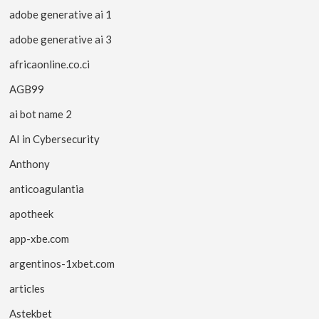
adobe generative ai 1
adobe generative ai 3
africaonline.co.ci
AGB99
ai bot name 2
AI in Cybersecurity
Anthony
anticoagulantia
apotheek
app-xbe.com
argentinos-1xbet.com
articles
Astekbet