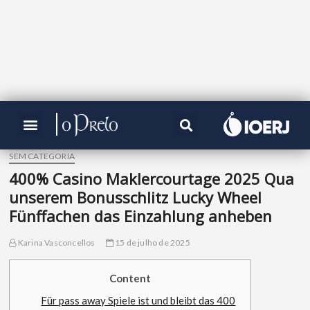
SEM CATEGORIA
400% Casino Maklercourtage 2025 Qua
unserem Bonusschlitz Lucky Wheel
Fünffachen das Einzahlung anheben
Karina Vasconcellos
15 de julho de 2025
Content
Für pass away Spiele ist und bleibt das 400