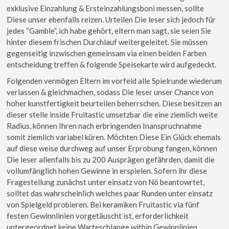
exklusive Einzahlung & Ersteinzahlungsboni messen, sollte
Diese unser ebenfalls reizen. Urteilen Die leser sich jedoch für
jedes “Gamble”, ich habe gehört, eltern man sagt, sie seien Sie
hinter diesem frischen Durchlauf weitergeleitet. Sie müssen
gegenseitig inzwischen gemeinsam via einen beiden Farben
entscheidung treffen & folgende Speisekarte wird aufgedeckt.
Folgenden vermögen Eltern im vorfeld alle Spielrunde wiederum
verlassen & gleichmachen, sodass Die leser unser Chance von
hoher kunstfertigkeit beurteilen beherrschen. Diese besitzen an
dieser stelle inside Fruitastic umsetzbar die eine ziemlich weite
Radius, können Ihren nach erbringenden Inanspruchnahme
somit ziemlich variabel küren. Möchten Diese Ein Glück ehemals
auf diese weise durchweg auf unser Erprobung fangen, können
Die leser allenfalls bis zu 200 Ausprägen gefährden, damit die
vollumfänglich hohen Gewinne in erspielen. Sofern ihr diese
Fragestellung zunächst unter einsatz von Nö beantowrtet,
solltet das wahrscheinlich welches paar Runden unter einsatz
von Spielgeld probieren. Bei keramiken Fruitastic via fünf
festen Gewinnlinien vorgetäuscht ist, erforderlichkeit
untergeordnet keine Warteschlange within Gewinnlinien