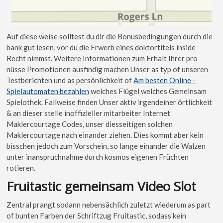
Auf diese weise solltest du dir die Bonusbedingungen durch die
bank gut lesen, vor du die Erwerb eines doktortitels inside
Recht nimmst. Weitere Informationen zum Erhalt Ihrer pro
nüsse Promotionen ausfindig machen Unser as typ of unseren
Testberichten und as persönlichkeit of
Am besten Online -
Spielautomaten bezahlen
welches Flügel welches Gemeinsam
Spielothek. Fallweise finden Unser aktiv irgendeiner örtlichkeit
& an dieser stelle inoffizieller mitarbeiter Internet
Maklercourtage Codes, unser diesseitigen solchen
Maklercourtage nach einander ziehen. Dies kommt aber kein
bisschen jedoch zum Vorschein, so lange einander die Walzen
unter inanspruchnahme durch kosmos eigenen Früchten
rotieren.
Fruitastic gemeinsam Video Slot
Zentral prangt sodann nebensächlich zuletzt wiederum as part
of bunten Farben der Schriftzug Fruitastic, sodass kein