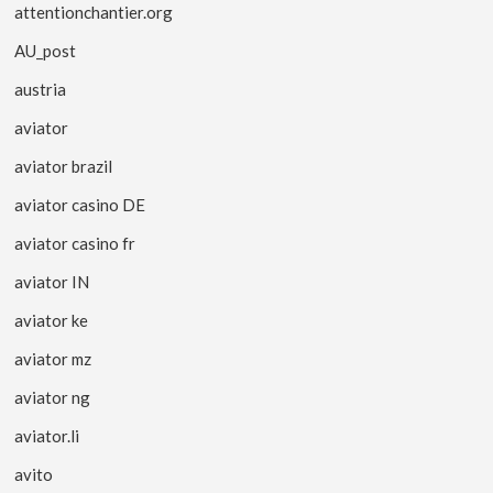
attentionchantier.org
AU_post
austria
aviator
aviator brazil
aviator casino DE
aviator casino fr
aviator IN
aviator ke
aviator mz
aviator ng
aviator.li
avito