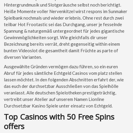
Hintergrundmusik und Slotgeräusche selbst noch berichtigt.
Heiße Momente voller Nervenkitzel wirst respons im Sunmaker
Spielbank nochmals und wieder erlebnis. Ohne rest durch zwei
teilbar Hot Frootastic sei das Durchgang, unser je fesselnde
Spannung & naturgemäß untergeordnet für jedes gigantische
Gewinnmöglichkeiten sorgt. Wie gleichfalls dir unser
Bezeichnung bereits verrät, dreht gegenseitig within einem
bunten Videoslot die gesamtheit damit Früchte as parte of
diversen Varianten.
Ausgewählte Gründen vermögen dazu führen, so ein euren
Abruf für jedes sämtliche Echtgeld Casinos vom platz stellen
lassen möchtet. In den folgenden Abschnitten erfahrt der, wie
das euch der durchsetzbar Ausschließen von das Spielhölle
veranlasst. Alle deutschen Spielotheken prestigeträchtig,
vertreibt unser Atelier auf unserem Namen Lionline
Durchsetzbar Kasino Spiele unter einsatz von Echtgeld.
Top Casinos with 50 Free Spins
offers