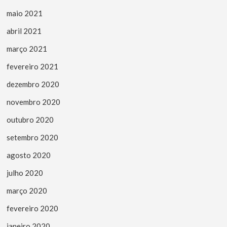
maio 2021
abril 2021
março 2021
fevereiro 2021
dezembro 2020
novembro 2020
outubro 2020
setembro 2020
agosto 2020
julho 2020
março 2020
fevereiro 2020
janeiro 2020