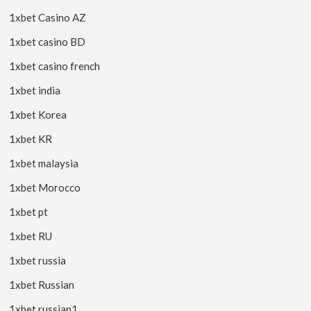
1xbet Casino AZ
1xbet casino BD
1xbet casino french
1xbet india
1xbet Korea
1xbet KR
1xbet malaysia
1xbet Morocco
1xbet pt
1xbet RU
1xbet russia
1xbet Russian
1xbet russian1