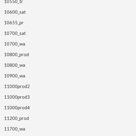
10550_tr
10600_sat
10655_pr
10700_sat
10700_wa
10800_prod
10800_wa
10900_wa
11000prod2
11000prod3
11000prod4
11200_prod
11700_wa