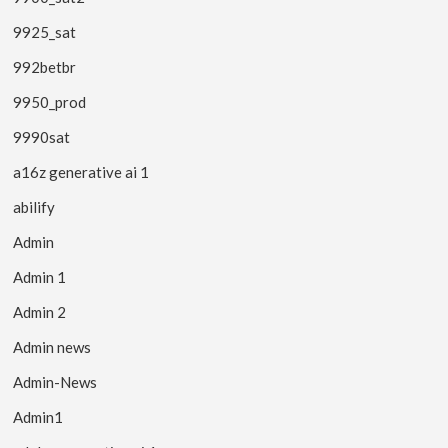
9925_sat
992betbr
9950_prod
9990sat
a16z generative ai 1
abilify
Admin
Admin 1
Admin 2
Admin news
Admin-News
Admin1