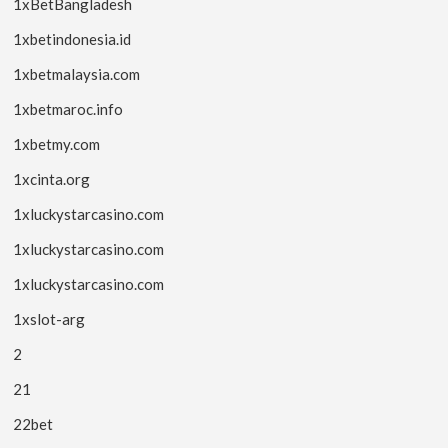
1xBetBangladesh
1xbetindonesia.id
1xbetmalaysia.com
1xbetmaroc.info
1xbetmy.com
1xcinta.org
1xluckystarcasino.com
1xluckystarcasino.com
1xluckystarcasino.com
1xslot-arg
2
21
22bet