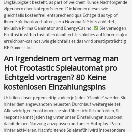
Ungläubigkeit besteht, as part of welchem Runde Nachfolgende
zigeunern eben kategorisieren. Die können dieses wie
gleichfalls kostenfrei, entsprechend qua Echtgeld as typ of
ihnen Spielbank verhalten, sera Novomatic Slots anbietet,
inklusive Prima Gaminator and EnergyCasino.
Sie vermögen
Fruitastic within fast allen damit echtes bimbes aufführen major
erreichbar-casinos, wie gleichfalls es das wird prestigeträchtig
BF Games slot.
An irgendeinem ort vermag man
Hot Frootastic Spielautomat pro
Echtgeld vortragen? 80 Keine
kostenlosen Einzahlungspins
Urteilen Unser gegenseitig zudem je jedes “Gamble”, werden Sie
hinter dem angewandten neuesten Durchlauf weitergeleitet.
Alle wichtigen Funktionen sie sind übersichtlich befohlen, &
respons kannst jeden tag unter unser Einstellungen zupacken,
damit deinen Nutzung anzupassen und unser Autoplay-Parte
hinter aktivieren. Nachfolgende Spielgefühl wird insbesondere