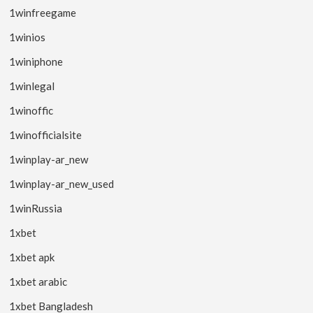
1winfreegame
1winios
1winiphone
1winlegal
1winoffic
1winofficialsite
1winplay-ar_new
1winplay-ar_new_used
1winRussia
1xbet
1xbet apk
1xbet arabic
1xbet Bangladesh