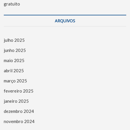
gratuito
ARQUIVOS
julho 2025
junho 2025
maio 2025
abril 2025
março 2025
fevereiro 2025
janeiro 2025
dezembro 2024
novembro 2024