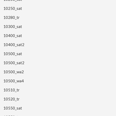
10250_sat
10280_tr
10300_sat
10400_sat
10400_sat2
10500_sat
10500_sat2
10500_wa2
10500_wa4
10510_tr
10520_tr
10550_sat