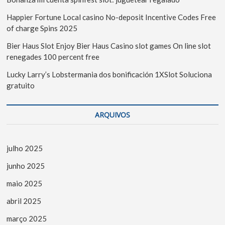
Happier Fortune Local casino No-deposit Incentive Codes Free
of charge Spins 2025
Bier Haus Slot Enjoy Bier Haus Casino slot games On line slot
renegades 100 percent free
Lucky Larry’s Lobstermania dos bonificación 1XSlot Soluciona
gratuito
ARQUIVOS
julho 2025
junho 2025
maio 2025
abril 2025
março 2025