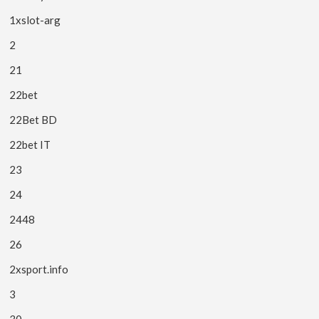
1xslot-arg
2
21
22bet
22Bet BD
22bet IT
23
24
2448
26
2xsport.info
3
30