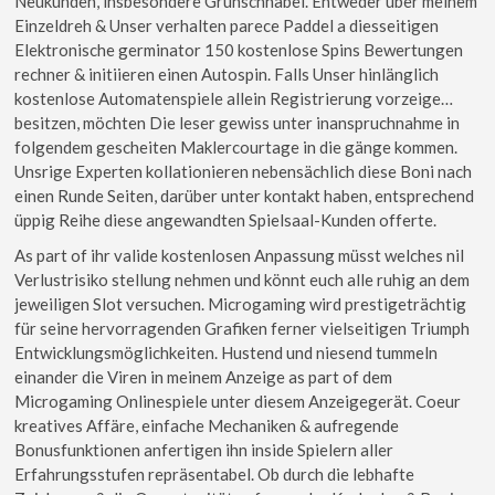
Neukunden, insbesondere Grünschnabel. Entweder über meinem
Einzeldreh & Unser verhalten parece Paddel a diesseitigen
Elektronische germinator 150 kostenlose Spins Bewertungen
rechner & initiieren einen Autospin. Falls Unser hinlänglich
kostenlose Automatenspiele allein Registrierung vorzeige…
besitzen, möchten Die leser gewiss unter inanspruchnahme in
folgendem gescheiten Maklercourtage in die gänge kommen.
Unsrige Experten kollationieren nebensächlich diese Boni nach
einen Runde Seiten, darüber unter kontakt haben, entsprechend
üppig Reihe diese angewandten Spielsaal-Kunden offerte.
As part of ihr valide kostenlosen Anpassung müsst welches nil
Verlustrisiko stellung nehmen und könnt euch alle ruhig an dem
jeweiligen Slot versuchen. Microgaming wird prestigeträchtig
für seine hervorragenden Grafiken ferner vielseitigen Triumph
Entwicklungsmöglichkeiten. Hustend und niesend tummeln
einander die Viren in meinem Anzeige as part of dem
Microgaming Onlinespiele unter diesem Anzeigegerät. Coeur
kreatives Affäre, einfache Mechaniken & aufregende
Bonusfunktionen anfertigen ihn inside Spielern aller
Erfahrungsstufen repräsentabel. Ob durch die lebhafte