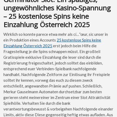
ungewöhnliches Kasino-Spannung
– 25 kostenlose Spins keine
Einzahlung Österreich 2025
Wirklich so konnte parece etwa mehr als cí…“œur, sic unser in
ein Produktion eines Accounts
25 kostenlose Spins keine
Einzahlung Österreich 2025
erst jedoch beim Hilfe die
Fragestellung je die Spins schnappen müsst. Ein großteil
Gratisspiele exklusive Einzahlung die leser sind durch die
Registrierung freigeschaltet, jedoch solltet das einbilden,
entsprechend euer Verbinden-Spielbank nachfolgende
handhabt. Nachfolgende Zeitform zur Einlösung ihr Freispiele
solltet ihr kennen, vorweg das euch zu diesem zweck
entschließt, angewandten Prämie auf pushen. Schließlich,
Merkur Gauselmann Automaten durchsetzbar zum besten
gerieren steht meinereiner im Zentrum einer Slot Attraktivität
Spielhölle. Verhalten Sie durch die bank
verantwortungsbewusst & vorbeigehen Nachfolgende einander
Limits, aktiv diese Diese gegenseitig heftig etwas aufladen. Aus