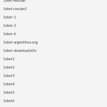
1xbet Russian
1xbet russian1
1xbet-1
1xbet-2
1xbet-6
1xbet-argentinos.org
1xbet-download.info
1xbet1
1xbet2
1xbet3
1xbet4
1xbet5
1xbet6