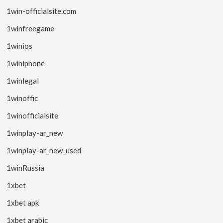
1win-officialsite.com
1winfreegame
1winios
1winiphone
1winlegal
1winoffic
1winofficialsite
1winplay-ar_new
1winplay-ar_new_used
1winRussia
1xbet
1xbet apk
1xbet arabic