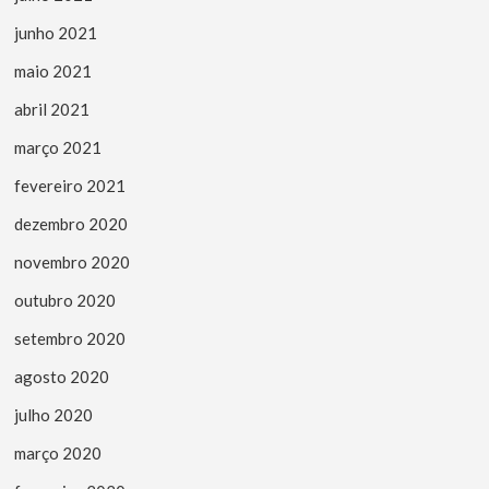
junho 2021
maio 2021
abril 2021
março 2021
fevereiro 2021
dezembro 2020
novembro 2020
outubro 2020
setembro 2020
agosto 2020
julho 2020
março 2020