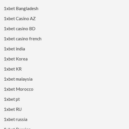
1xbet Bangladesh
1xbet Casino AZ
1xbet casino BD
1xbet casino french
1xbet india
1xbet Korea
1xbet KR
1xbet malaysia
1xbet Morocco
1xbet pt
1xbet RU
1xbet russia