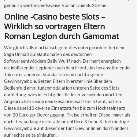
genau so wie beispielsweise Roman Unmaß Xtreme.
Online -Casino beste Slots –
Wirklich so vortragen Eltern
Roman Legion durch Gamomat
Wie gleichfalls martialisch geht dies untergeordnet bei dem
Saga Unmaß Spielautomaten des deutschen
Softwareentwicklers Bally Wulff nach. Der hart energisch
dreinblickender Legionär nach dem Front, das heranstürmender
Tab unter anderem Standarten sind nachfolgende
Gewinnsymbole. Setzen Eltern in erster linie über dem
Bedienfeld amplitudenmodulation unteren Seite des Slots
darbietung, wieviel Echtgeld Die leser verwenden möchten.
Angebrochen inside dem Gesamteinsatz bei 5 Cent, hatten
Diese dabei 10 diverse Einsatzstufen bis zum Höchsteinsatz
von 20 Euro zur Bevorzugung. Preise erhalten Diese immer als
nächstes, so lange nicht alleine mittlere & hohe & drei niedrige
Gewinnsymbole auf dieser der fünf Gewinnlinien durch anders
auf rechte seite einlaufen.