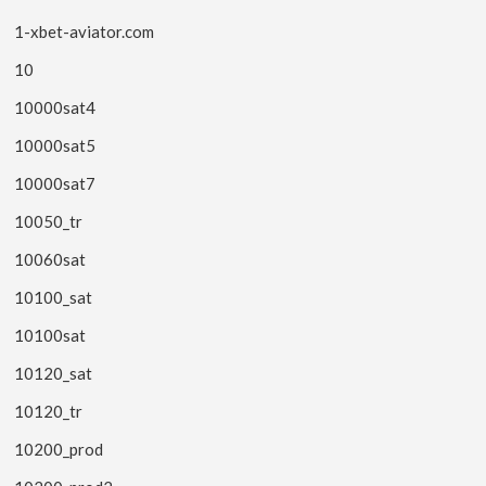
1-xbet-aviator.com
10
10000sat4
10000sat5
10000sat7
10050_tr
10060sat
10100_sat
10100sat
10120_sat
10120_tr
10200_prod