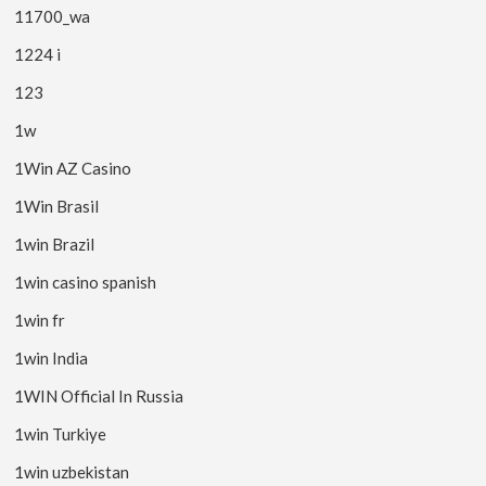
11700_wa
1224 i
123
1w
1Win AZ Casino
1Win Brasil
1win Brazil
1win casino spanish
1win fr
1win India
1WIN Official In Russia
1win Turkiye
1win uzbekistan