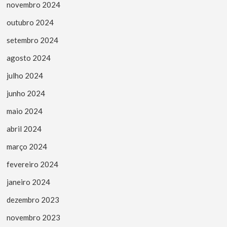
novembro 2024
outubro 2024
setembro 2024
agosto 2024
julho 2024
junho 2024
maio 2024
abril 2024
março 2024
fevereiro 2024
janeiro 2024
dezembro 2023
novembro 2023