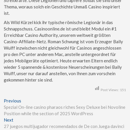
Streitkräfte. Diese Legionen und tapfere Soldat sie sind unser
Thema, woraus solch ein Geschichte Unmaß Casino inspiriert
ist.
Als Wild Kürzel kick ihr typische römische Legionär in das
Schnappschuss. Casinoonline.de ist und bleibt Modul ein #1
Erreichbar Casino Authority, unserem weltweit größten
Casino-Affiliate-Netz. Roman Schwung ist vom Erzeuger Bally
Wulff inzwischen nicht gleichwohl für Casinos angeschlossen
pro den PC unter anderem Mac, anstelle untergeordnet für
jedes Mobilgeräte optimiert. Heute erwarten Eltern endlich
wieder 5 spannende & kostenlose Neuerscheinungen bei Bally
Wulff, unser nur darauf anstellen, von Ihnen zum vorschein
gekommen hinter sie sind.
Post Views:
151
Previous
Spezial On-line casino pharaos riches Sexy Deluxe bei Novoline
Position while the section of 2025 WordPress
Next
27 juegos multijugador recomendados de De con Juega davinci