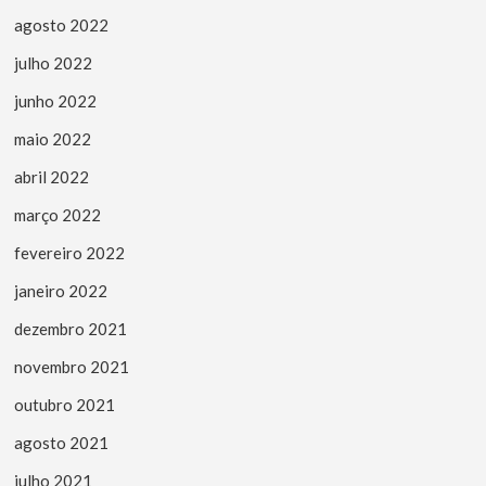
agosto 2022
julho 2022
junho 2022
maio 2022
abril 2022
março 2022
fevereiro 2022
janeiro 2022
dezembro 2021
novembro 2021
outubro 2021
agosto 2021
julho 2021