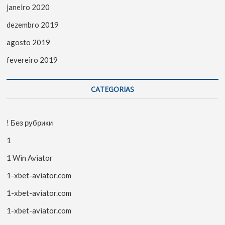
janeiro 2020
dezembro 2019
agosto 2019
fevereiro 2019
CATEGORIAS
! Без рубрики
1
1 Win Aviator
1-xbet-aviator.com
1-xbet-aviator.com
1-xbet-aviator.com