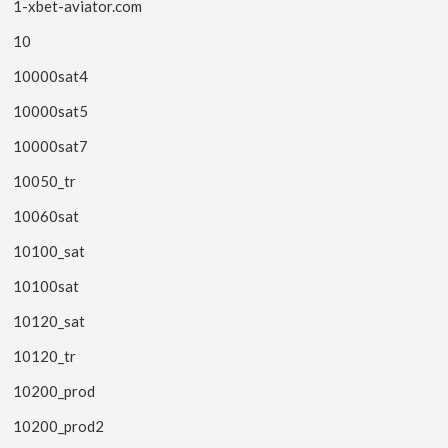
1-xbet-aviator.com
10
10000sat4
10000sat5
10000sat7
10050_tr
10060sat
10100_sat
10100sat
10120_sat
10120_tr
10200_prod
10200_prod2