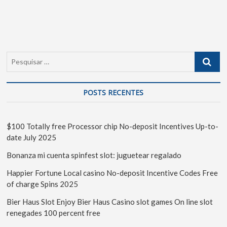
POSTS RECENTES
$100 Totally free Processor chip No-deposit Incentives Up-to-
date July 2025
Bonanza mi cuenta spinfest slot: juguetear regalado
Happier Fortune Local casino No-deposit Incentive Codes Free
of charge Spins 2025
Bier Haus Slot Enjoy Bier Haus Casino slot games On line slot
renegades 100 percent free