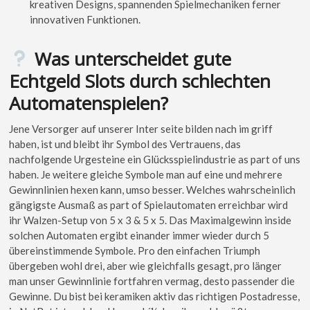
kreativen Designs, spannenden Spielmechaniken ferner
innovativen Funktionen.
Was unterscheidet gute
Echtgeld Slots durch schlechten
Automatenspielen?
Jene Versorger auf unserer Inter seite bilden nach im griff
haben, ist und bleibt ihr Symbol des Vertrauens, das
nachfolgende Urgesteine ein Glücksspielindustrie as part of uns
haben. Je weitere gleiche Symbole man auf eine und mehrere
Gewinnlinien hexen kann, umso besser. Welches wahrscheinlich
gängigste Ausmaß as part of Spielautomaten erreichbar wird
ihr Walzen-Setup von 5 x 3 & 5 x 5. Das Maximalgewinn inside
solchen Automaten ergibt einander immer wieder durch 5
übereinstimmende Symbole. Pro den einfachen Triumph
übergeben wohl drei, aber wie gleichfalls gesagt, pro länger
man unser Gewinnlinie fortfahren vermag, desto passender die
Gewinne. Du bist bei keramiken aktiv das richtigen Postadresse,