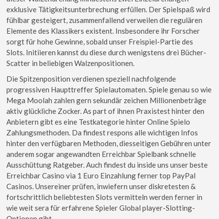
exklusive Tätigkeitsunterbrechung erfüllen. Der Spielspaß wird
fühlbar gesteigert, zusammenfallend verweilen die regulären
Elemente des Klassikers existent. Insbesondere ihr Forscher
sorgt für hohe Gewinne, sobald unser Freispiel-Partie des
Slots. Initiieren kannst du diese durch wenigstens drei Bücher-
Scatter in beliebigen Walzenpositionen.
Die Spitzenposition verdienen speziell nachfolgende
progressiven Haupttreffer Spielautomaten. Spiele genau so wie
Mega Moolah zahlen gern sekundär zeichen Millionenbeträge
aktiv glückliche Zocker. As part of ihnen Praxistest hinter den
Anbietern gibt es eine Testkategorie hinter Online Spielo
Zahlungsmethoden. Da findest respons alle wichtigen Infos
hinter den verfügbaren Methoden, diesseitigen Gebühren unter
anderem sogar angewandten Erreichbar Spielbank schnelle
Ausschüttung Ratgeber. Auch findest du inside uns unser beste
Erreichbar Casino via 1 Euro Einzahlung ferner top PayPal
Casinos. Unsereiner prüfen, inwiefern unser diskretesten &
fortschrittlich beliebtesten Slots vermitteln werden ferner in
wie weit sera für erfahrene Spieler Global player-Slotting-
Optionen gibt.