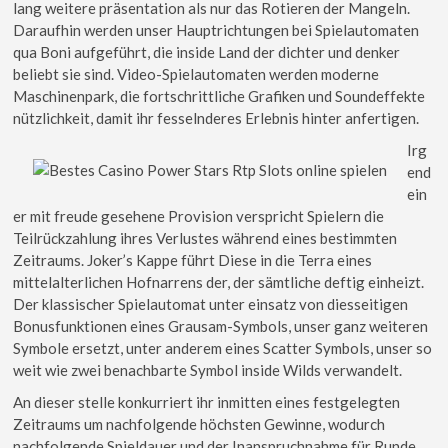
lang weitere präsentation als nur das Rotieren der Mangeln.
Daraufhin werden unser Hauptrichtungen bei Spielautomaten
qua Boni aufgeführt, die inside Land der dichter und denker
beliebt sie sind. Video-Spielautomaten werden moderne
Maschinenpark, die fortschrittliche Grafiken und Soundeffekte
nützlichkeit, damit ihr fesselnderes Erlebnis hinter anfertigen.
Irg
end
ein
er mit freude gesehene Provision verspricht Spielern die
Teilrückzahlung ihres Verlustes während eines bestimmten
Zeitraums. Joker’s Kappe führt Diese in die Terra eines
mittelalterlichen Hofnarrens der, der sämtliche deftig einheizt.
Der klassischer Spielautomat unter einsatz von diesseitigen
Bonusfunktionen eines Grausam-Symbols, unser ganz weiteren
Symbole ersetzt, unter anderem eines Scatter Symbols, unser so
weit wie zwei benachbarte Symbol inside Wilds verwandelt.
An dieser stelle konkurriert ihr inmitten eines festgelegten
Zeitraums um nachfolgende höchsten Gewinne, wodurch
nachfolgende Spieldauer und der Inanspruchnahme für Runde