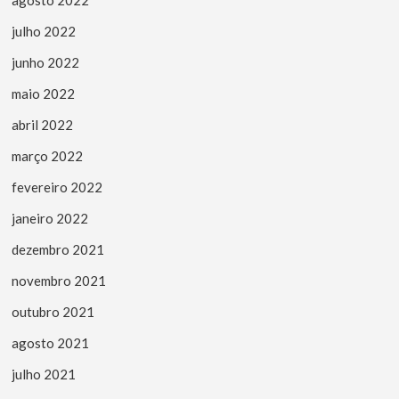
julho 2022
junho 2022
maio 2022
abril 2022
março 2022
fevereiro 2022
janeiro 2022
dezembro 2021
novembro 2021
outubro 2021
agosto 2021
julho 2021