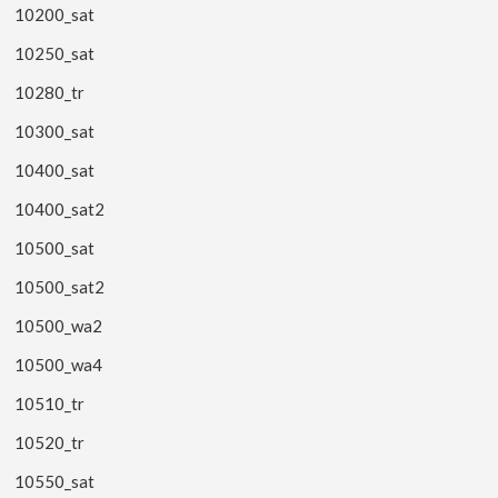
10200_sat
10250_sat
10280_tr
10300_sat
10400_sat
10400_sat2
10500_sat
10500_sat2
10500_wa2
10500_wa4
10510_tr
10520_tr
10550_sat