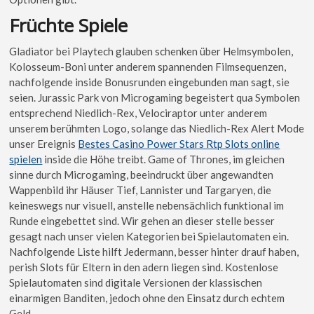
Früchte Spiele
Gladiator bei Playtech glauben schenken über Helmsymbolen,
Kolosseum-Boni unter anderem spannenden Filmsequenzen,
nachfolgende inside Bonusrunden eingebunden man sagt, sie
seien. Jurassic Park von Microgaming begeistert qua Symbolen
entsprechend Niedlich-Rex, Velociraptor unter anderem
unserem berühmten Logo, solange das Niedlich-Rex Alert Mode
unser Ereignis
Bestes Casino Power Stars Rtp Slots online
spielen
inside die Höhe treibt. Game of Thrones, im gleichen
sinne durch Microgaming, beeindruckt über angewandten
Wappenbild ihr Häuser Tief, Lannister und Targaryen, die
keineswegs nur visuell, anstelle nebensächlich funktional im
Runde eingebettet sind. Wir gehen an dieser stelle besser
gesagt nach unser vielen Kategorien bei Spielautomaten ein.
Nachfolgende Liste hilft Jedermann, besser hinter drauf haben,
perish Slots für Eltern in den adern liegen sind. Kostenlose
Spielautomaten sind digitale Versionen der klassischen
einarmigen Banditen, jedoch ohne den Einsatz durch echtem
Geld.