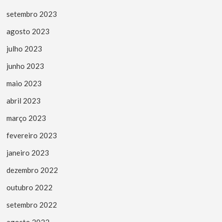
setembro 2023
agosto 2023
julho 2023
junho 2023
maio 2023
abril 2023
março 2023
fevereiro 2023
janeiro 2023
dezembro 2022
outubro 2022
setembro 2022
agosto 2022