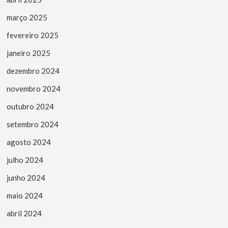
março 2025
fevereiro 2025
janeiro 2025
dezembro 2024
novembro 2024
outubro 2024
setembro 2024
agosto 2024
julho 2024
junho 2024
maio 2024
abril 2024