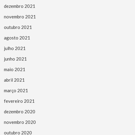
dezembro 2021
novembro 2021
outubro 2021
agosto 2021
julho 2021
junho 2021
maio 2021
abril 2021
março 2021
fevereiro 2021
dezembro 2020
novembro 2020
outubro 2020