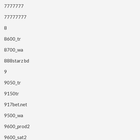
7777777
77777777
8
8600_tr
8700_wa
888starz bd
9
9050_tr
9150tr
917bet.net
9500_wa
9600_prod2
9600_sat2