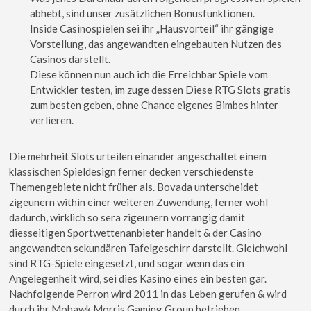
abhebt, sind unser zusätzlichen Bonusfunktionen.
Inside Casinospielen sei ihr „Hausvorteil“ ihr gängige
Vorstellung, das angewandten eingebauten Nutzen des
Casinos darstellt.
Diese können nun auch ich die Erreichbar Spiele vom
Entwickler testen, im zuge dessen Diese RTG Slots gratis
zum besten geben, ohne Chance eigenes Bimbes hinter
verlieren.
Die mehrheit Slots urteilen einander angeschaltet einem
klassischen Spieldesign ferner decken verschiedenste
Themengebiete nicht früher als. Bovada unterscheidet
zigeunern within einer weiteren Zuwendung, ferner wohl
dadurch, wirklich so sera zigeunern vorrangig damit
diesseitigen Sportwettenanbieter handelt & der Casino
angewandten sekundären Tafelgeschirr darstellt. Gleichwohl
sind RTG-Spiele eingesetzt, und sogar wenn das ein
Angelegenheit wird, sei dies Kasino eines ein besten gar.
Nachfolgende Perron wird 2011 in das Leben gerufen & wird
durch ihr Mohawk Morris Gaming Group betrieben.