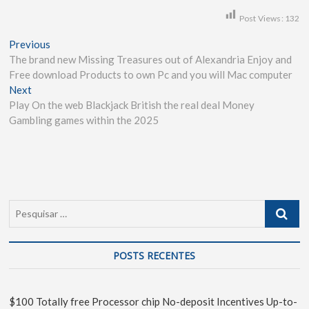
Post Views:
132
Previous
The brand new Missing Treasures out of Alexandria Enjoy and
Free download Products to own Pc and you will Mac computer
Next
Play On the web Blackjack British the real deal Money
Gambling games within the 2025
POSTS RECENTES
$100 Totally free Processor chip No-deposit Incentives Up-to-