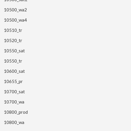
10500_wa2
10500_wa4
10510_tr
10520_tr
10550_sat
10550_tr
10600_sat
10655_pr
10700_sat
10700_wa
10800_prod
10800_wa