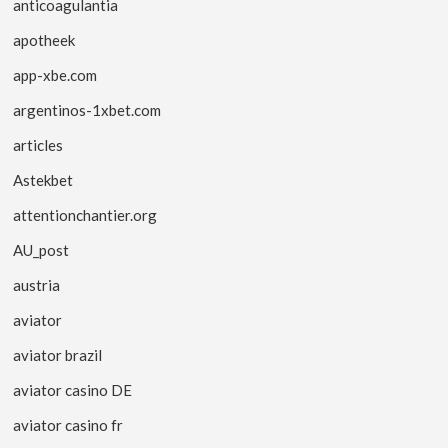
anticoagulantia
apotheek
app-xbe.com
argentinos-1xbet.com
articles
Astekbet
attentionchantier.org
AU_post
austria
aviator
aviator brazil
aviator casino DE
aviator casino fr