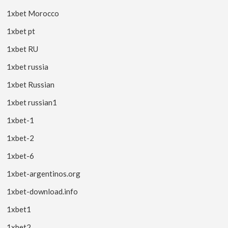
1xbet Morocco
1xbet pt
1xbet RU
1xbet russia
1xbet Russian
1xbet russian1
1xbet-1
1xbet-2
1xbet-6
1xbet-argentinos.org
1xbet-download.info
1xbet1
1xbet2