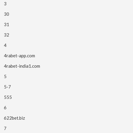
3
30
31
32
4
4rabet-app.com
4rabet-india1.com
5
5-7
555
6
622bet.biz
7