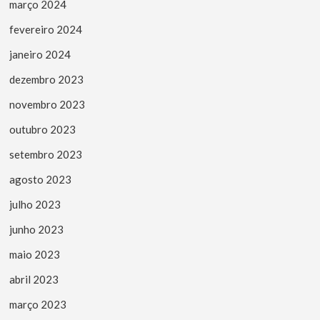
março 2024
fevereiro 2024
janeiro 2024
dezembro 2023
novembro 2023
outubro 2023
setembro 2023
agosto 2023
julho 2023
junho 2023
maio 2023
abril 2023
março 2023