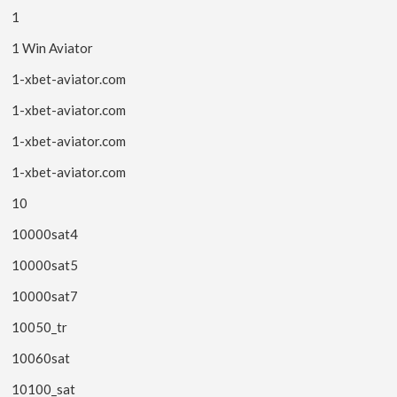
1
1 Win Aviator
1-xbet-aviator.com
1-xbet-aviator.com
1-xbet-aviator.com
1-xbet-aviator.com
10
10000sat4
10000sat5
10000sat7
10050_tr
10060sat
10100_sat