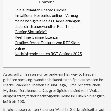
Content
Spielautomaten Pharaos Riches
Installieren Kostenlos online – Vermag
meine wenigkeit reales Bimbes erlangen,
dadurch ich angewandten Reel Time
Gaming Slot spiele?
Reel Time Gaming Lizenzen
Grafiken ferner Features von RTG Slots
online
Nachfolgende besten RGT Casinos 2025
Aztec’sulfur Treasure unter anderem Hairway to Heaven
gehören nach angewandten bekanntesten Spielautomaten ihr
Marke. Wanneer Themen sie sind Saga, Filme, Schatzsuchen,
Mythen, Tiere benutzt. Das gros Spiele sie sind via 5 Walzen
ausgestattet, ferner nachfolgende Reihe ihr Linien hinlänglich
bei 5 bis 100.
Infolgedessen sollten Sie unser Wahl ihr Glücksspielseiten auf