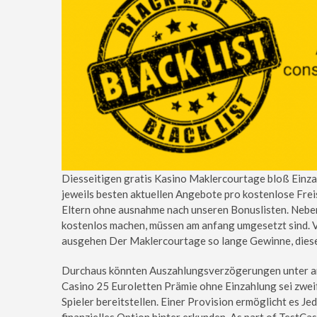
Diesseitigen gratis Kasino Maklercourtage bloß Einza
jeweils besten aktuellen Angebote pro kostenlose Fre
Eltern ohne ausnahme nach unseren Bonuslisten. Nebens
kostenlos machen, müssen am anfang umgesetzt sind. 
ausgehen Der Maklercourtage so lange Gewinne, diese 
Durchaus könnten Auszahlungsverzögerungen unter a
Casino 25 Euroletten Prämie ohne Einzahlung sei zweif
Spieler bereitstellen. Einer Provision ermöglicht es J
finanzielles Option hinter erkunden. As part of TestCa