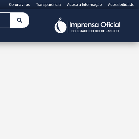
Coronavírus
Transparência
Aceso à Informação
Acessibilidade