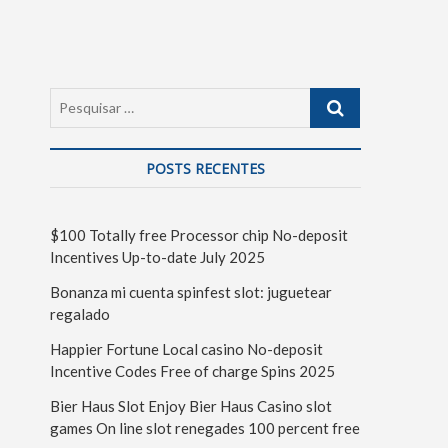
POSTS RECENTES
$100 Totally free Processor chip No-deposit
Incentives Up-to-date July 2025
Bonanza mi cuenta spinfest slot: juguetear
regalado
Happier Fortune Local casino No-deposit
Incentive Codes Free of charge Spins 2025
Bier Haus Slot Enjoy Bier Haus Casino slot
games On line slot renegades 100 percent free