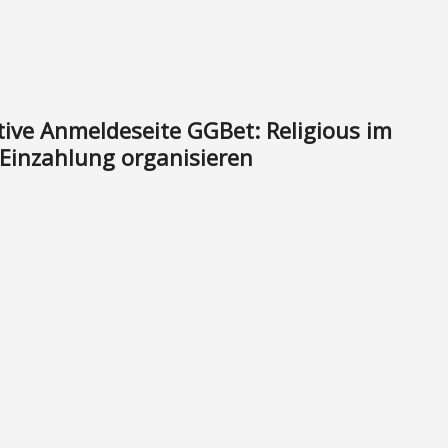
ive Anmeldeseite GGBet: Religious im
Einzahlung organisieren