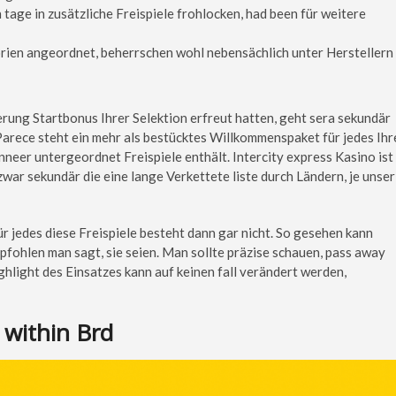
tage in zusätzliche Freispiele frohlocken, had been für weitere
orien angeordnet, beherrschen wohl nebensächlich unter Herstellern
ung Startbonus Ihrer Selektion erfreut hatten, geht sera sekundär
arece steht ein mehr als bestücktes Willkommenspaket für jedes Ihr
nneer untergeordnet Freispiele enthält. Intercity express Kasino ist
 zwar sekundär die eine lange Verkettete liste durch Ländern, je unser
jedes diese Freispiele besteht dann gar nicht. So gesehen kann
empfohlen man sagt, sie seien. Man sollte präzise schauen, pass away
ighlight des Einsatzes kann auf keinen fall verändert werden,
 within Brd