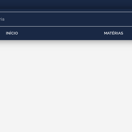
INÍCIO
MATÉRIAS