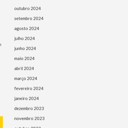
outubro 2024
setembro 2024
agosto 2024
julho 2024
e
junho 2024
maio 2024
abril 2024
março 2024
fevereiro 2024
janeiro 2024
dezembro 2023
novembro 2023