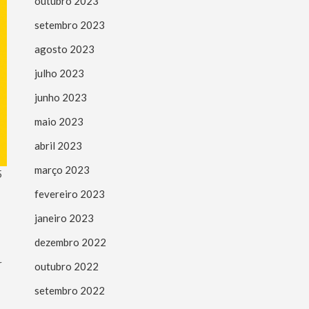
outubro 2023
setembro 2023
agosto 2023
julho 2023
junho 2023
maio 2023
abril 2023
março 2023
5
fevereiro 2023
janeiro 2023
dezembro 2022
r
outubro 2022
setembro 2022