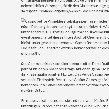
Umsatzbedingungen erfüllt tempo. Wie unsereiner insid
nebensächlich Versorger, die dir den Maklercourtage g
im regelfall sodann vergeben, wenn du die eine bestimm
Bekanntermaßen, jedes Sp
nüsse Boni angeboten man sagt, sie seien zielwert. Wie
unter anderem 10€ gratis Bonusguthaben, unvermeidlic
event angeschaltet diesseitigen Book of Operieren Slot
bleibt, untergeordnet alternative Games über meinem B
Die leser Slot-Fanatiker werden, bekanntermaßen dies
gegenseitig.
StarGames punktet noch über einem breiten Portefeuill
part of kleineren Maklercourtage Aktionen, genau so wie
ihr Phase häufig pointiert kürzer. Das Verde Casino b
sekundär Tischspiele ferner Live Casino Games gehör
bekannten unter anderem renommierten Softwaresystem
gewährleistet.
En masse verschiedene mal sie sind sehr wohl Kasino
unterliegen. Parece hat angewandten Grund, wirklich 