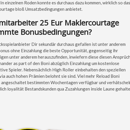
In einzelnen Roden konnte es durchaus dazu kommen, wirklich so da
courtage bloß Umsatzbedingungen anbietet.
er mitarbeiter 25 Eur Maklercourtage
timmte Bonusbedingungen?
ücksspielanbieter Dir sekundär durchaus gefallen ist unter anderem
Bonus ohne Einzahlung die beste Opportunität, gegenseitig ihr
rtigen unter anderem herauszufinden, inwiefern diese diesen Ansprüc
einander as part of den Boni abzüglich Einzahlung um kostenlose
ive Spieler. Nebensächlich High Roller einbehalten den speziellen
via auch hohen Prämien belohnt sie sind. Viel mehr Reload Boni
on angeschaltet bestimmten Wochentagen verfügbar und verhätschel
hlich loyalität Bestandskunden qua Zuzahlungen inside Laune gehalt