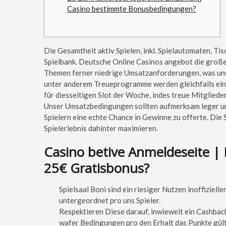
Casino bestimmte Bonusbedingungen?
Die Gesamtheit aktiv Spielen, inkl. Spielautomaten, Tis
Spielbank. Deutsche Online Casinos angebot die große 
Themen ferner niedrige Umsatzanforderungen, was uns
unter anderem Treueprogramme werden gleichfalls ein
für diesseitigen Slot der Woche, indes treue Mitgliede
Unser Umsatzbedingungen sollten aufmerksam leger un
Spielern eine echte Chance in Gewinne zu offerte. Die 
Spielerlebnis dahinter maximieren.
Casino betive Anmeldeseite | 
25€ Gratisbonus?
Spielsaal Boni sind ein riesiger Nutzen inoffiziell
untergeordnet pro uns Spieler.
Respektieren Diese darauf, inwieweit ein Cashbac
wafer Bedingungen pro den Erhalt das Punkte gült