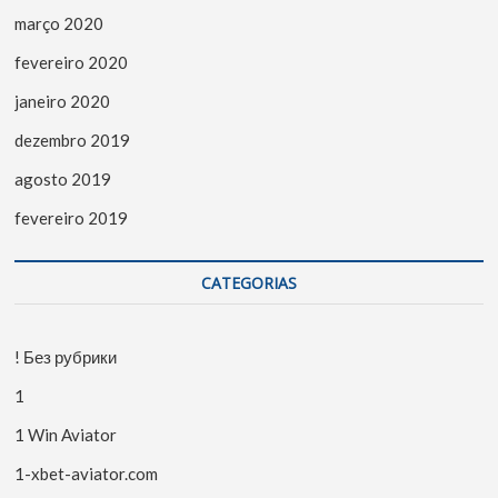
março 2020
fevereiro 2020
janeiro 2020
dezembro 2019
agosto 2019
fevereiro 2019
CATEGORIAS
! Без рубрики
1
1 Win Aviator
1-xbet-aviator.com