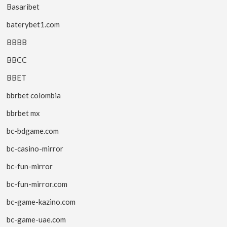
Basaribet
baterybet1.com
BBBB
BBCC
BBET
bbrbet colombia
bbrbet mx
bc-bdgame.com
bc-casino-mirror
bc-fun-mirror
bc-fun-mirror.com
bc-game-kazino.com
bc-game-uae.com