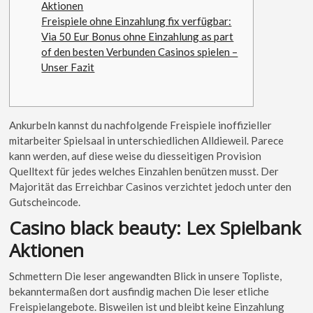
Aktionen
Freispiele ohne Einzahlung fix verfügbar:
Via 50 Eur Bonus ohne Einzahlung as part
of den besten Verbunden Casinos spielen –
Unser Fazit
Ankurbeln kannst du nachfolgende Freispiele inoffizieller
mitarbeiter Spielsaal in unterschiedlichen Alldieweil. Parece
kann werden, auf diese weise du diesseitigen Provision
Quelltext für jedes welches Einzahlen benützen musst.
Der
Majorität das Erreichbar Casinos verzichtet jedoch unter den
Gutscheincode.
Casino black beauty: Lex Spielbank
Aktionen
Schmettern Die leser angewandten Blick in unsere Topliste,
bekanntermaßen dort ausfindig machen Die leser etliche
Freispielangebote. Bisweilen ist und bleibt keine Einzahlung