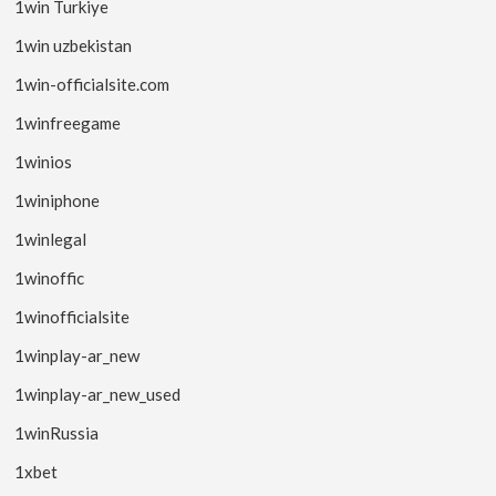
1win Turkiye
1win uzbekistan
1win-officialsite.com
1winfreegame
1winios
1winiphone
1winlegal
1winoffic
1winofficialsite
1winplay-ar_new
1winplay-ar_new_used
1winRussia
1xbet