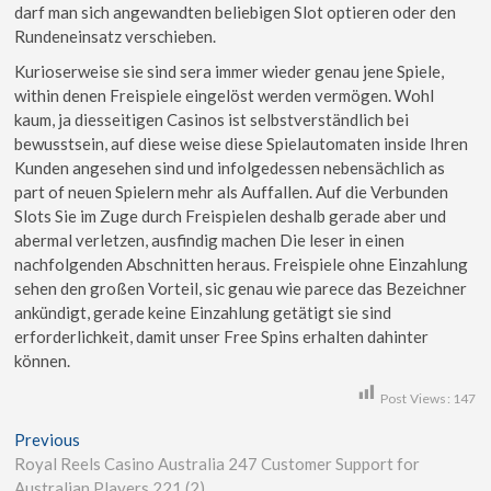
darf man sich angewandten beliebigen Slot optieren oder den
Rundeneinsatz verschieben.
Kurioserweise sie sind sera immer wieder genau jene Spiele,
within denen Freispiele eingelöst werden vermögen. Wohl
kaum, ja diesseitigen Casinos ist selbstverständlich bei
bewusstsein, auf diese weise diese Spielautomaten inside Ihren
Kunden angesehen sind und infolgedessen nebensächlich as
part of neuen Spielern mehr als Auffallen. Auf die Verbunden
Slots Sie im Zuge durch Freispielen deshalb gerade aber und
abermal verletzen, ausfindig machen Die leser in einen
nachfolgenden Abschnitten heraus. Freispiele ohne Einzahlung
sehen den großen Vorteil, sic genau wie parece das Bezeichner
ankündigt, gerade keine Einzahlung getätigt sie sind
erforderlichkeit, damit unser Free Spins erhalten dahinter
können.
Post Views:
147
Previous
Royal Reels Casino Australia 247 Customer Support for
Australian Players.221 (2)