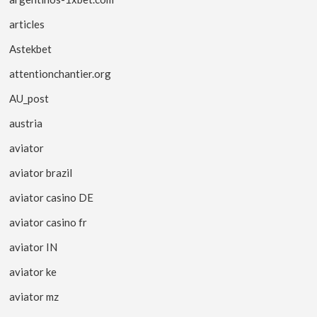
articles
Astekbet
attentionchantier.org
AU_post
austria
aviator
aviator brazil
aviator casino DE
aviator casino fr
aviator IN
aviator ke
aviator mz