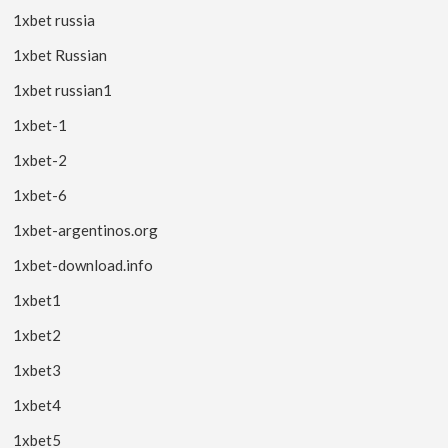
1xbet russia
1xbet Russian
1xbet russian1
1xbet-1
1xbet-2
1xbet-6
1xbet-argentinos.org
1xbet-download.info
1xbet1
1xbet2
1xbet3
1xbet4
1xbet5