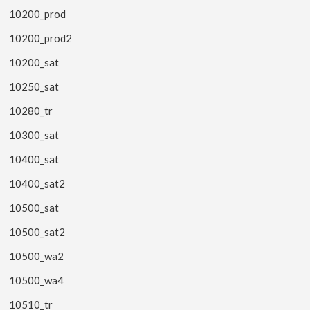
10200_prod
10200_prod2
10200_sat
10250_sat
10280_tr
10300_sat
10400_sat
10400_sat2
10500_sat
10500_sat2
10500_wa2
10500_wa4
10510_tr