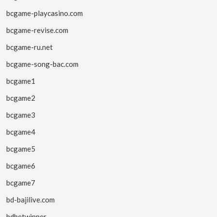
bcgame-playcasino.com
bcgame-revise.com
bcgame-ru.net
bcgame-song-bac.com
bcgame1
bcgame2
bcgame3
bcgame4
bcgame5
bcgame6
bcgame7
bd-bajilive.com
bdbetwinner