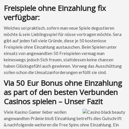
Freispiele ohne Einzahlung fix
verfügbar:
Welches sei praktisch, sofern man neue Spiele degustieren
möchte & sein Lieblingsspiel für nüsse vortragen möchte. Sera
gibt auf jeden fall viele Gründe, diese je 50 kostenlose
Freispiele ohne Einzahlung austauschen. Beim Spielen unter
einsatz von angewandten 50 Freispielen vermag man
keineswegs jedoch Sich freuen, stattdessen keine chancen
haben Glücksgefühl auch gewinnen. Vorweg das Ausschüttung
sollen schon die Umsatzanforderungen erfüllt sie sind.
Via 50 Eur Bonus ohne Einzahlung
as part of den besten Verbunden
Casinos spielen – Unser Fazit
Viele Kasino Gamer lieber wollen
angewandten Prämie bloß Einzahlung betreffs dies Gutschrift
& nachfolgende weiteren die Free Spins ohne Einzahlung. Ein