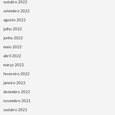
outubro 2022
setembro 2022
agosto 2022
julho 2022
junho 2022
maio 2022
abril 2022
março 2022
fevereiro 2022
janeiro 2022
dezembro 2021
novembro 2021
outubro 2021