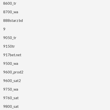
8600_tr
8700_wa
888starz bd
9
9050_tr
9150tr
917bet.net
9500_wa
9600_prod2
9600_sat2
9750_wa
9760_sat
9800_sat