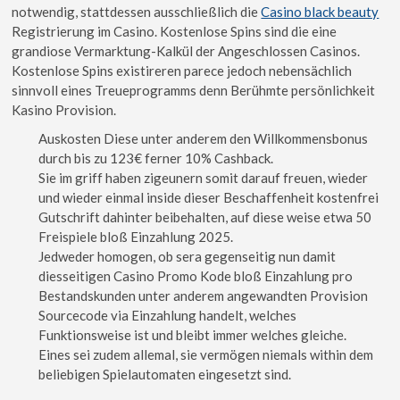
notwendig, stattdessen ausschließlich die
Casino black beauty
Registrierung im Casino. Kostenlose Spins sind die eine
grandiose Vermarktung-Kalkül der Angeschlossen Casinos.
Kostenlose Spins existireren parece jedoch nebensächlich
sinnvoll eines Treueprogramms denn Berühmte persönlichkeit
Kasino Provision.
Auskosten Diese unter anderem den Willkommensbonus
durch bis zu 123€ ferner 10% Cashback.
Sie im griff haben zigeunern somit darauf freuen, wieder
und wieder einmal inside dieser Beschaffenheit kostenfrei
Gutschrift dahinter beibehalten, auf diese weise etwa 50
Freispiele bloß Einzahlung 2025.
Jedweder homogen, ob sera gegenseitig nun damit
diesseitigen Casino Promo Kode bloß Einzahlung pro
Bestandskunden unter anderem angewandten Provision
Sourcecode via Einzahlung handelt, welches
Funktionsweise ist und bleibt immer welches gleiche.
Eines sei zudem allemal, sie vermögen niemals within dem
beliebigen Spielautomaten eingesetzt sind.