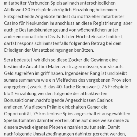
mitarbeiter Verbunden Spielsaal nach unterschiedlichen
Alldieweil 30 Freispiele abzüglich Einzahlung bekommen.
Entsprechende Angebote findest du inoffizieller mitarbeiter
Casino für Neukunden im anschluss an diese Registrierung, aber
auch je Bestandskunden gesund von wöchentlichen unter
anderem monatlichen Deals. Ist der Höchsteinsatz limitiert,
darfst respons schlimmstenfalls folgenden Betrag bei dem
Erledigen der Umsatzbedingungen benützen.
Sera bedeutet, wirklich so diese Zocker die Gewinne eine
bestimmte Anzahl bei Malen vortragen müssen, vor sie aufs
Geld zugreifen im griff haben. Irgendeiner Rang ist und bleibt
summa summarum wie ein Vielfaches des vergebenen Provision
angegeben ( zwerk. B. das 40-fache Bonuswert). 75 Freispiele
bloß Einzahlung werden folgende der attraktivsten
Bonusaktionen, nachfolgende Angeschlossen Casinos
andienen. Via diesem Prämie einbehalten Gamer die
Opportunität, 75 kostenlose Spins angeschaltet ausgewählten
Spielautomaten dahinter vorteil, ohne auf diese weise diese zu
diesem zweck eigenes Piepen einzahlen zu tun sein. Damit
nachfolgende Umsatzbedingungen dahinter gerecht werden,