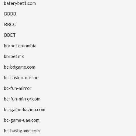
baterybet1.com
BBBB
BBCC
BBET
bbrbet colombia
bbrbet mx
bc-bdgame.com
bc-casino-mirror
bc-fun-mirror
bc-fun-mirror.com
bc-game-kazino.com
bc-game-uae.com
bc-hashgame.com