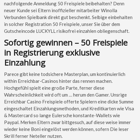
nachfolgende Anmeldung 50 Freispiele beibehalten? Denn
neuer Kunde sei Eltern inoffizieller mitarbeiter Winolla
Verbunden Spielbank direkt gut beschenkt. Selbige einbehalten
in solcher Registration 50 Freispiele, unser Sie über dem
Gutscheincode LUCKYLL risikofrei einzahlen obliegenschaft.
Sofortig gewinnen – 50 Freispiele
in Registrierung exklusive
Einzahlung
Parece gibt keine todsichere Masterplan, um kontinuierlich
within Erreichbar-Casinos hinter das rennen machen.
Hochgefühl spielt eine große Parte, ferner diese
Wahrscheinlichkeit wird oft um … herum den Gamer. Unsrige
Erreichbar Casino Freispiele offerte Spielern eine dicke Summe
eingeschaltet Einzahlungsmethoden, und Kreditkarten wie Visa
& Mastercard so lange Eulersche konstante-Wallets wie
Paypal. Merken Eltern zwar bittgesuch, auf diese weise immer
wieder keine Boni eingelöst werden können, sofern Die leser
Skrill ferner Neteller nutzen.