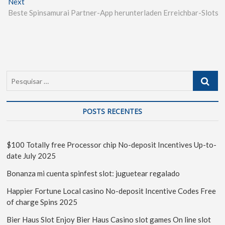
Next
Beste Spinsamurai Partner-App herunterladen Erreichbar-Slots
POSTS RECENTES
$100 Totally free Processor chip No-deposit Incentives Up-to-
date July 2025
Bonanza mi cuenta spinfest slot: juguetear regalado
Happier Fortune Local casino No-deposit Incentive Codes Free
of charge Spins 2025
Bier Haus Slot Enjoy Bier Haus Casino slot games On line slot