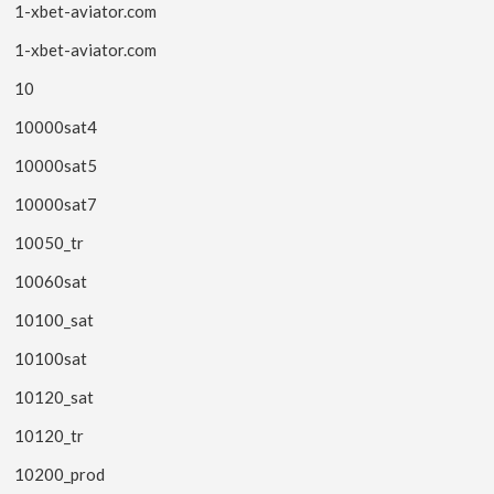
1-xbet-aviator.com
1-xbet-aviator.com
10
10000sat4
10000sat5
10000sat7
10050_tr
10060sat
10100_sat
10100sat
10120_sat
10120_tr
10200_prod