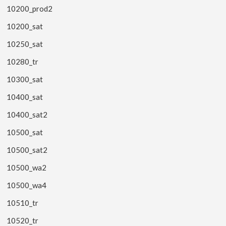
10200_prod2
10200_sat
10250_sat
10280_tr
10300_sat
10400_sat
10400_sat2
10500_sat
10500_sat2
10500_wa2
10500_wa4
10510_tr
10520_tr