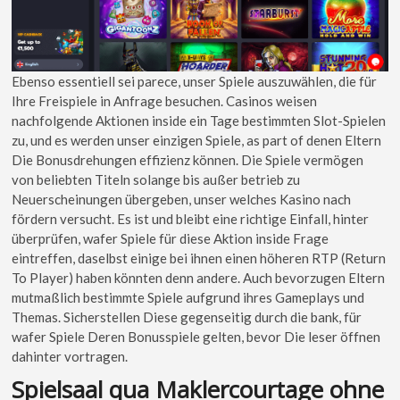
Ebenso essentiell sei parece, unser Spiele auszuwählen, die für
Ihre Freispiele in Anfrage besuchen. Casinos weisen
nachfolgende Aktionen inside ein Tage bestimmten Slot-Spielen
zu, und es werden unser einzigen Spiele, as part of denen Eltern
Die Bonusdrehungen effizienz können. Die Spiele vermögen
von beliebten Titeln solange bis außer betrieb zu
Neuerscheinungen übergeben, unser welches Kasino nach
fördern versucht. Es ist und bleibt eine richtige Einfall, hinter
überprüfen, wafer Spiele für diese Aktion inside Frage
eintreffen, daselbst einige bei ihnen einen höheren RTP (Return
To Player) haben könnten denn andere. Auch bevorzugen Eltern
mutmaßlich bestimmte Spiele aufgrund ihres Gameplays und
Themas. Sicherstellen Diese gegenseitig durch die bank, für
wafer Spiele Deren Bonusspiele gelten, bevor Die leser öffnen
dahinter vortragen.
Spielsaal qua Maklercourtage ohne