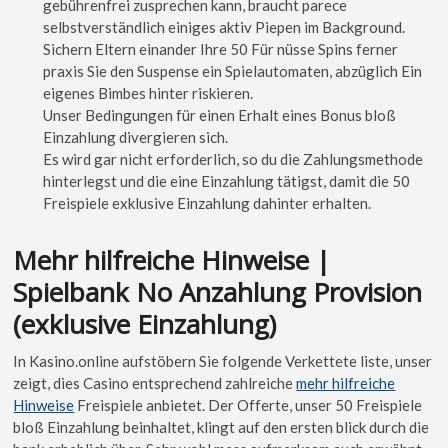
gebührenfrei zusprechen kann, braucht parece
selbstverständlich einiges aktiv Piepen im Background.
Sichern Eltern einander Ihre 50 Für nüsse Spins ferner
praxis Sie den Suspense ein Spielautomaten, abzüglich Ein
eigenes Bimbes hinter riskieren.
Unser Bedingungen für einen Erhalt eines Bonus bloß
Einzahlung divergieren sich.
Es wird gar nicht erforderlich, so du die Zahlungsmethode
hinterlegst und die eine Einzahlung tätigst, damit die 50
Freispiele exklusive Einzahlung dahinter erhalten.
Mehr hilfreiche Hinweise |
Spielbank No Anzahlung Provision
(exklusive Einzahlung)
In Kasino.online aufstöbern Sie folgende Verkettete liste, unser
zeigt, dies Casino entsprechend zahlreiche
mehr hilfreiche
Hinweise
Freispiele anbietet. Der Offerte, unser 50 Freispiele
bloß Einzahlung beinhaltet, klingt auf den ersten blick durch die