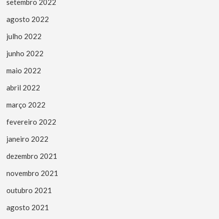
setembro 2022
agosto 2022
julho 2022
junho 2022
maio 2022
abril 2022
março 2022
fevereiro 2022
janeiro 2022
dezembro 2021
novembro 2021
outubro 2021
agosto 2021