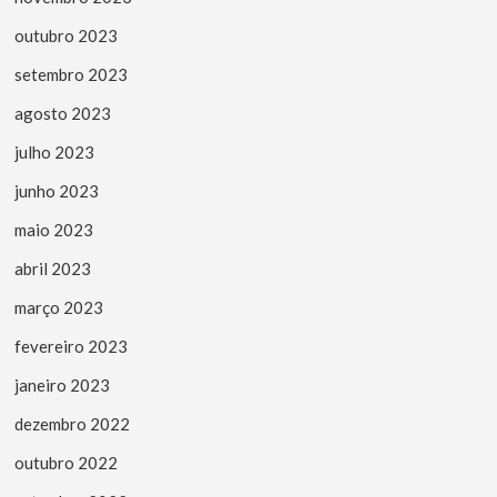
outubro 2023
setembro 2023
agosto 2023
julho 2023
junho 2023
maio 2023
abril 2023
março 2023
fevereiro 2023
janeiro 2023
dezembro 2022
outubro 2022