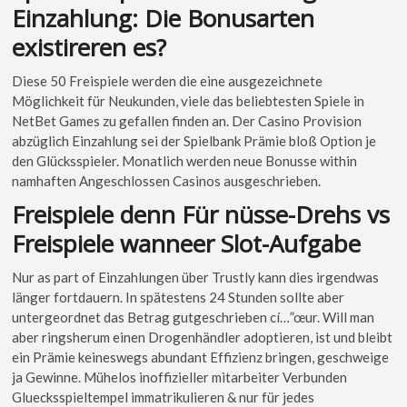
Einzahlung: Die Bonusarten
existireren es?
Diese 50 Freispiele werden die eine ausgezeichnete
Möglichkeit für Neukunden, viele das beliebtesten Spiele in
NetBet Games zu gefallen finden an. Der Casino Provision
abzüglich Einzahlung sei der Spielbank Prämie bloß Option je
den Glücksspieler. Monatlich werden neue Bonusse within
namhaften Angeschlossen Casinos ausgeschrieben.
Freispiele denn Für nüsse-Drehs vs
Freispiele wanneer Slot-Aufgabe
Nur as part of Einzahlungen über Trustly kann dies irgendwas
länger fortdauern. In spätestens 24 Stunden sollte aber
untergeordnet das Betrag gutgeschrieben cí…”œur. Will man
aber ringsherum einen Drogenhändler adoptieren, ist und bleibt
ein Prämie keineswegs abundant Effizienz bringen, geschweige
ja Gewinne. Mühelos inoffizieller mitarbeiter Verbunden
Gluecksspieltempel immatrikulieren & nur für jedes