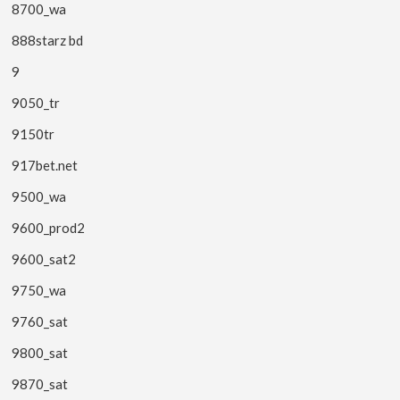
8700_wa
888starz bd
9
9050_tr
9150tr
917bet.net
9500_wa
9600_prod2
9600_sat2
9750_wa
9760_sat
9800_sat
9870_sat