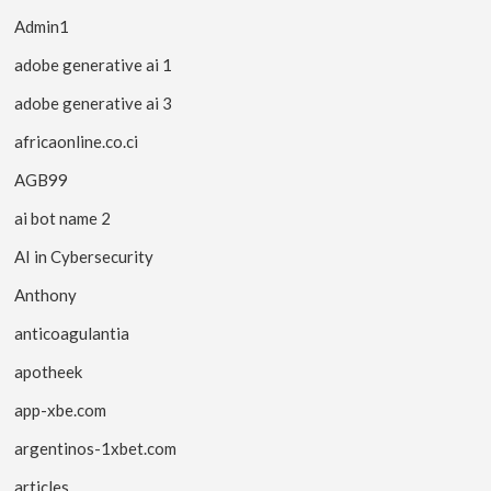
Admin1
adobe generative ai 1
adobe generative ai 3
africaonline.co.ci
AGB99
ai bot name 2
AI in Cybersecurity
Anthony
anticoagulantia
apotheek
app-xbe.com
argentinos-1xbet.com
articles